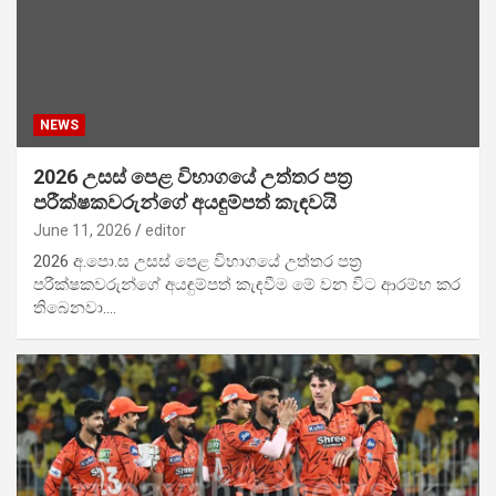
NEWS
2026 උසස් පෙළ විභාගයේ උත්තර පත්‍ර
පරීක්ෂකවරුන්ගේ අයඳුම්පත් කැඳවයි
June 11, 2026
editor
2026 අ.පො.ස උසස් පෙළ විභාගයේ උත්තර පත්‍ර
පරීක්ෂකවරුන්ගේ අයඳුම්පත් කැඳවීම මේ වන විට ආරම්භ කර
තිබෙනවා.…