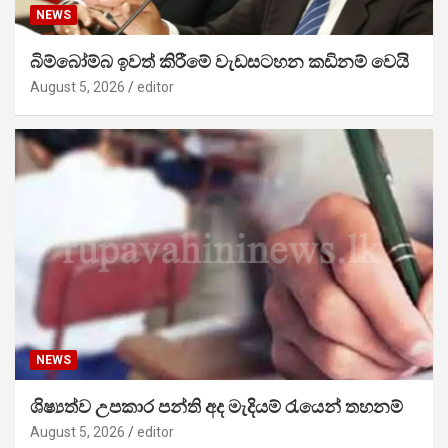
NEWS
බිම්බෝම්බ ඉවත් කිරීමේ වැඩසටහන කඩිනම් වෙයි
August 5, 2026
editor
NEWS
ශිෂ්‍යත්ව උපකාර පන්ති අද මැදියම් රැයෙන් තහනම්
August 5, 2026
editor