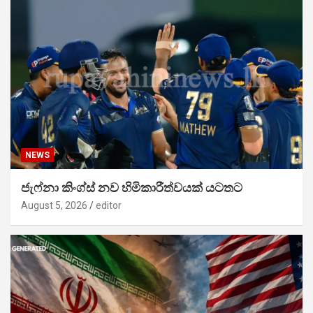
NEWS
ජැෆ්නා කිංග්ස් නව හිමිකාරීත්වයක් යටතට
August 5, 2026
editor