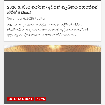
2026 අයවැය යෝජනා අවසන් ලේඛනය ජනපතිගේ
නිරීක්ෂණයට
November 6, 2025
editor
2026 අයවැය හෙට පාර්ලිමේන්තුවට ඉදිරිපත් කිරීමට
නියමිතයි. අයවැය යෝජනා අවසන් ලේඛනය ජනාධිපති
අනුරකුමාර දිසානායක මහතාගේ නිරීක්ෂණයට…
ENTERTAINMENT
NEWS