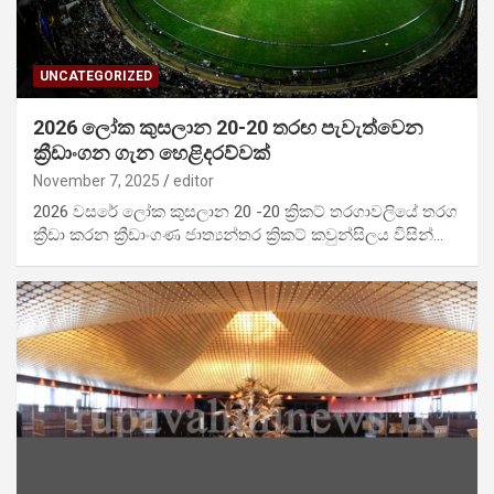
UNCATEGORIZED
2026 ලෝක කුසලාන 20-20 තරඟ පැවැත්වෙන
ක්‍රීඩාංගන ගැන හෙළිදරව්වක්
November 7, 2025
editor
2026 වසරේ ලෝක කුසලාන 20 -20 ක්‍රිකට් තරගාවලියේ තරග
ක්‍රීඩා කරන ක්‍රීඩාංගණ ජාත්‍යන්තර ක්‍රිකට් කවුන්සිලය විසින්…