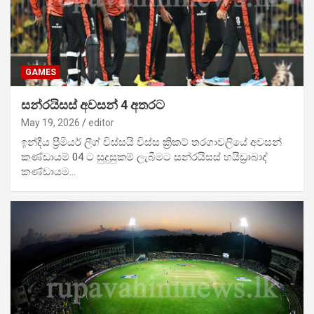
GAMES
සන්රයිසස් අවසන් 4 අතරට
May 19, 2026
editor
ඉන්දීය ප්‍රීමියර් ලීග් විස්සයි විස්ස ක්‍රිකට් තරගාවලියේ අවසන්
කණ්ඩායම් 04 ට සුදුසුකම් ලැබීමට සන්රයිසස් හයිඩ්‍රාබාද්
කණ්ඩායම…