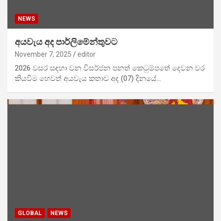
NEWS
අයවැය අද පාර්ලිමේන්තුවට
November 7, 2025
editor
2026 වසර සඳහා වන විසර්ජන පනත් කෙටුම්පතේ දෙවන වර
කියවීම හෙවත් අයවැය කතාව අද (07) දිනයේ…
GLOBAL
NEWS