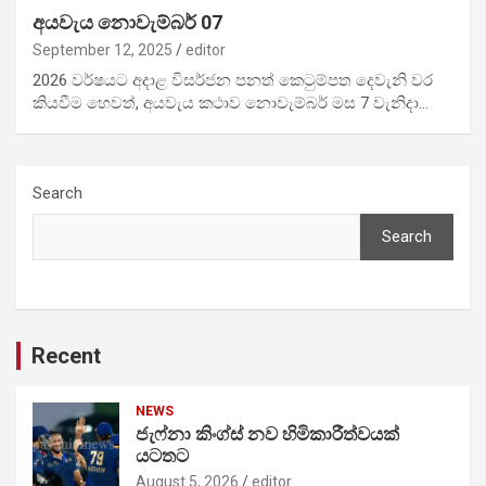
අයවැය නොවැම්බර් 07
September 12, 2025
editor
2026 වර්ෂයට අදාළ විසර්ජන පනත් කෙටුම්පත දෙවැනි වර
කියවීම හෙවත්, අයවැය කථාව නොවැම්බර් මස 7 වැනිදා…
Search
Search
Recent
NEWS
ජැෆ්නා කිංග්ස් නව හිමිකාරීත්වයක්
යටතට
August 5, 2026
editor