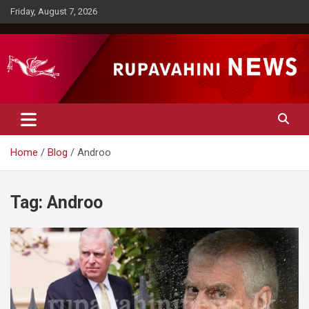
Skip
Friday, August 7, 2026
to
content
Rupavahini News
Home
Blog
Androo
Tag:
Androo