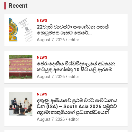
Recent
NEWS
22වැනි ව්‍යවස්ථා සංශෝධන පනත්
කෙටුම්පත ගැසට් කෙරේ…
August 7, 2026
editor
NEWS
පේරාදෙණිය විශ්වවිද්‍යාලයේ අධ්‍යයන
කටයුතු අගෝස්තු 10 සිට යළි ඇරඹේ
August 7, 2026
editor
NEWS
දකුණු ආසියාවේ ප්‍රථම වරට සංවිධානය
වන (ISA) – South Asia 2026 සමුළුව
අග්‍රාමාත්‍යතුමියගේ ප්‍රධානත්වයෙන්
August 7, 2026
editor