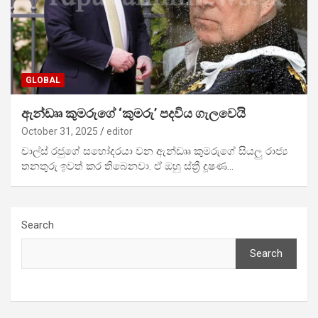
GLOBAL
ඇන්ඩෲ කුමරුගේ ‘කුමරු’ පදවිය ගැලවෙයි
October 31, 2025
editor
චාල්ස් රජුගේ සහෝදරයා වන ඇන්ඩෲ කුමරුගේ සියලු රාජ්‍ය
තනතුරු ඉවත් කර තිබෙනවා. ඒ ඔහු ස්ත්‍රී දූෂණ…
Search
Search