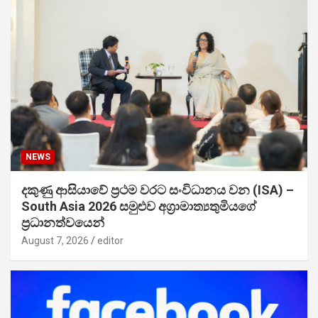
NEWS
දකුණු ආසියාවේ ප්‍රථම වරට සංවිධානය වන (ISA) –
South Asia 2026 සමුළුව අග්‍රාමාත්‍යතුමියගේ
ප්‍රධානත්වයෙන්
August 7, 2026
editor