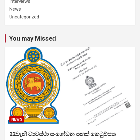
Interviews
News
Uncategorized
You may Missed
NEWS
22වැනි ව්‍යවස්ථා සංශෝධන පනත් කෙටුම්පත