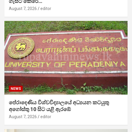
ගැසට් කෙරේ…
August 7, 2026
editor
NEWS
පේරාදෙණිය විශ්වවිද්‍යාලයේ අධ්‍යයන කටයුතු
අගෝස්තු 10 සිට යළි ඇරඹේ
August 7, 2026
editor