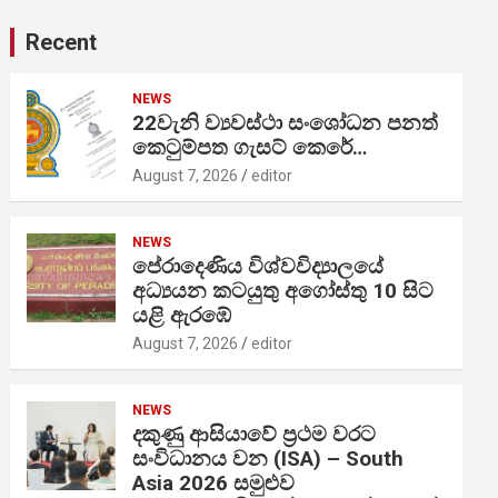
Recent
NEWS
22වැනි ව්‍යවස්ථා සංශෝධන පනත්
කෙටුම්පත ගැසට් කෙරේ…
August 7, 2026
editor
NEWS
පේරාදෙණිය විශ්වවිද්‍යාලයේ
අධ්‍යයන කටයුතු අගෝස්තු 10 සිට
යළි ඇරඹේ
August 7, 2026
editor
NEWS
දකුණු ආසියාවේ ප්‍රථම වරට
සංවිධානය වන (ISA) – South
Asia 2026 සමුළුව