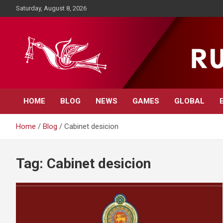
Skip
Saturday, August 8, 2026
to
content
Rupavahini News
HOME
BLOG
NEWS
GAMES
GLOBAL
Home
Blog
Cabinet desicion
Tag:
Cabinet desicion