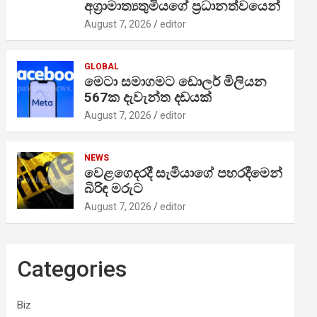
අග්‍රාමාත්‍යතුමියගේ ප්‍රධානත්වයෙන්
August 7, 2026
editor
GLOBAL
මෙටා සමාගමට ඩොලර් මිලියන
567ක දැවැන්ත දඩයක්
August 7, 2026
editor
NEWS
වෙළගෙදරදී සැමියාගේ පහරදීමෙන්
බිරිඳ මරුට
August 7, 2026
editor
Categories
Biz