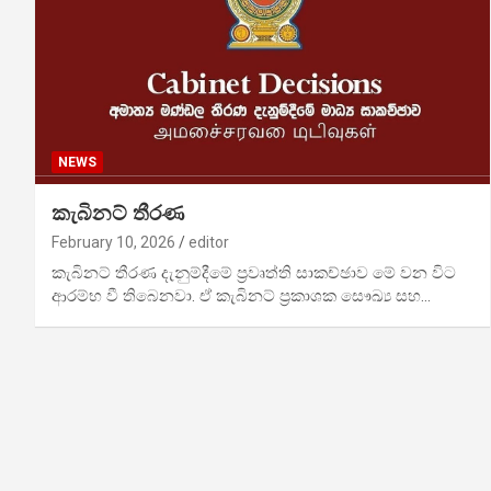
NEWS
කැබිනට් තීරණ
February 10, 2026
editor
කැබිනට් තීරණ දැනුම්දීමේ ප්‍රවෘත්ති සාකච්ඡාව මේ වන විට
ආරම්භ වී තිබෙනවා. ඒ කැබිනට් ප්‍රකාශක සෞඛ්‍ය සහ…