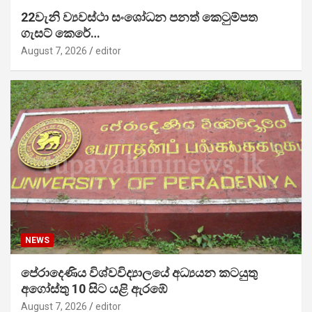
22වැනි ව්‍යවස්ථා සංශෝධන පනත් කෙටුම්පත
ගැසට් කෙරේ…
August 7, 2026
editor
NEWS
පේරාදෙණිය විශ්වවිද්‍යාලයේ අධ්‍යයන කටයුතු
අගෝස්තු 10 සිට යළි ඇරඹේ
August 7, 2026
editor