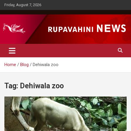
Skip
Friday, August 7, 2026
to
content
Rupavahini News
Home
Blog
Dehiwala zoo
Tag:
Dehiwala zoo