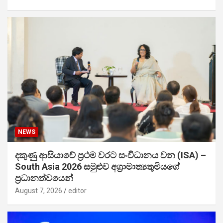
NEWS
දකුණු ආසියාවේ ප්‍රථම වරට සංවිධානය වන (ISA) –
South Asia 2026 සමුළුව අග්‍රාමාත්‍යතුමියගේ
ප්‍රධානත්වයෙන්
August 7, 2026
editor