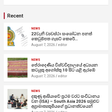
Recent
NEWS
22වැනි ව්‍යවස්ථා සංශෝධන පනත්
කෙටුම්පත ගැසට් කෙරේ…
August 7, 2026
editor
NEWS
පේරාදෙණිය විශ්වවිද්‍යාලයේ අධ්‍යයන
කටයුතු අගෝස්තු 10 සිට යළි ඇරඹේ
August 7, 2026
editor
NEWS
දකුණු ආසියාවේ ප්‍රථම වරට සංවිධානය
වන (ISA) – South Asia 2026 සමුළුව
අග්‍රාමාත්‍යතුමියගේ ප්‍රධානත්වයෙන්