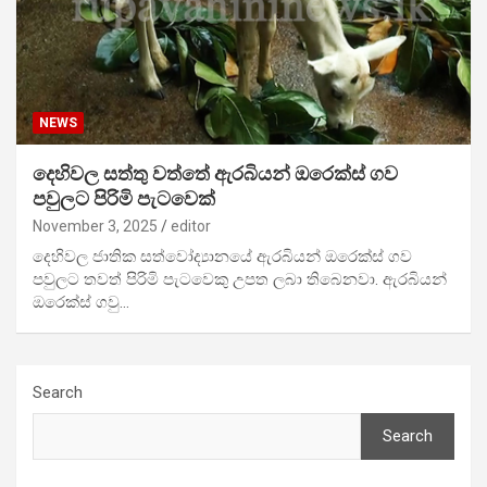
NEWS
දෙහිවල සත්තු වත්තේ ඇරබියන් ඔරෙක්ස් ගව
පවුලට පිරිමි පැටවෙක්
November 3, 2025
editor
දෙහිවල ජාතික සත්වෝද්‍යානයේ ඇරබියන් ඔරෙක්ස් ගව
පවුලට තවත් පිරිමි පැටවෙකු උපත ලබා තිබෙනවා. ඇරබියන්
ඔරෙක්ස් ගවු…
Search
Search