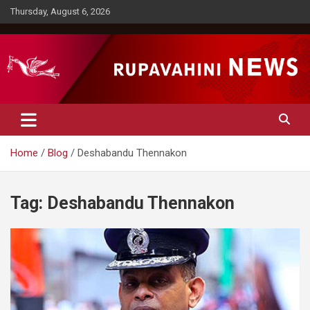
Skip
Thursday, August 6, 2026
to
content
Rupavahini News
Home
Blog
Deshabandu Thennakon
Tag:
Deshabandu Thennakon