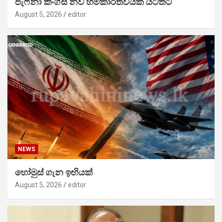
ජැෆ්නා කිංග්ස් නව හිමිකාරීත්වයක් යටතට
August 5, 2026
editor
NEWS
හෝමුස් ගැන ඉඟියක්
August 5, 2026
editor