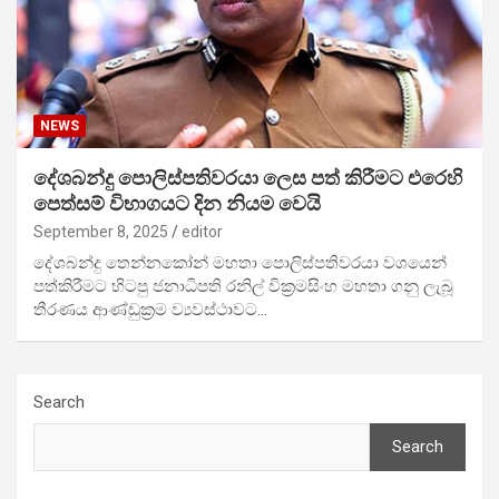
NEWS
දේශබන්දු පොලිස්පතිවරයා ලෙස පත් කිරීමට එරෙහි
පෙත්සම් විභාගයට දින නියම වෙයි
September 8, 2025
editor
දේශබන්දු තෙන්නකෝන් මහතා පොලිස්පතිවරයා වශයෙන්
පත්කිරීමට හිටපු ජනාධිපති රනිල් වික්‍රමසිංහ මහතා ගනු ලැබූ
තීරණය ආණ්ඩුක්‍රම ව්‍යවස්ථාවට…
Search
Search