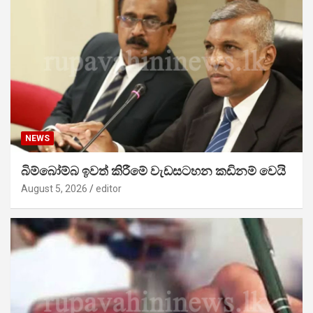
NEWS
බිම්බෝම්බ ඉවත් කිරීමේ වැඩසටහන කඩිනම් වෙයි
August 5, 2026
editor