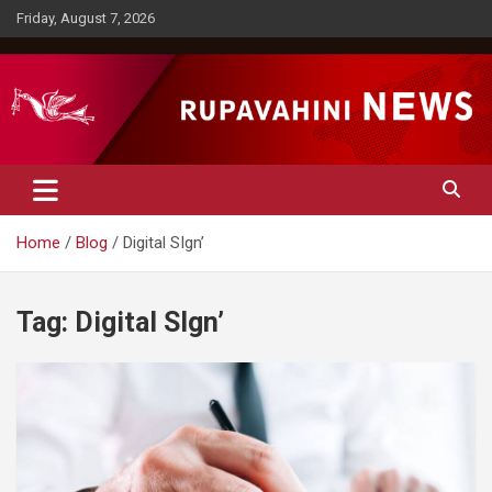
Skip
Friday, August 7, 2026
to
content
Rupavahini News
Home
Blog
Digital SIgn’
Tag:
Digital SIgn’