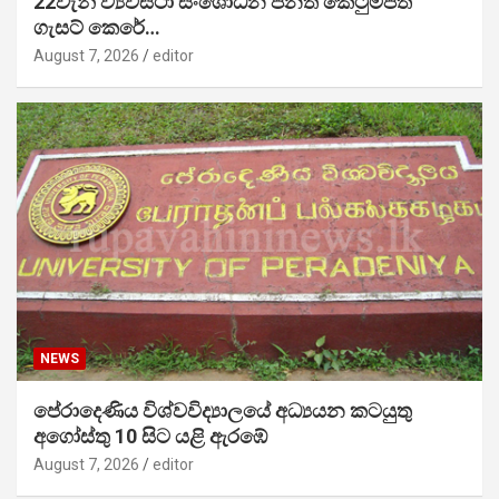
22වැනි ව්‍යවස්ථා සංශෝධන පනත් කෙටුම්පත
ගැසට් කෙරේ…
August 7, 2026
editor
NEWS
පේරාදෙණිය විශ්වවිද්‍යාලයේ අධ්‍යයන කටයුතු
අගෝස්තු 10 සිට යළි ඇරඹේ
August 7, 2026
editor