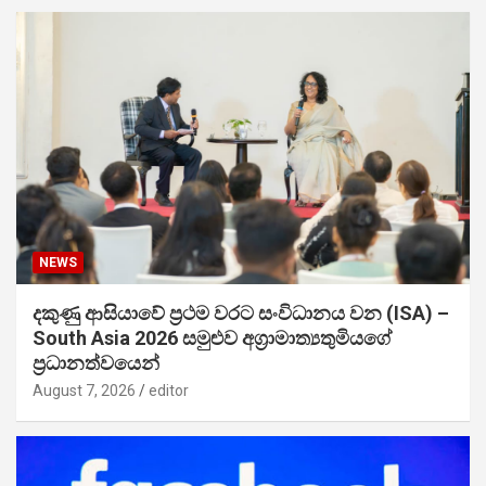
NEWS
දකුණු ආසියාවේ ප්‍රථම වරට සංවිධානය වන (ISA) –
South Asia 2026 සමුළුව අග්‍රාමාත්‍යතුමියගේ
ප්‍රධානත්වයෙන්
August 7, 2026
editor