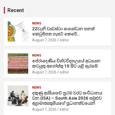
Recent
NEWS
22වැනි ව්‍යවස්ථා සංශෝධන පනත්
කෙටුම්පත ගැසට් කෙරේ…
August 7, 2026
editor
NEWS
පේරාදෙණිය විශ්වවිද්‍යාලයේ අධ්‍යයන
කටයුතු අගෝස්තු 10 සිට යළි ඇරඹේ
August 7, 2026
editor
NEWS
දකුණු ආසියාවේ ප්‍රථම වරට සංවිධානය
වන (ISA) – South Asia 2026 සමුළුව
අග්‍රාමාත්‍යතුමියගේ ප්‍රධානත්වයෙන්
August 7, 2026
editor