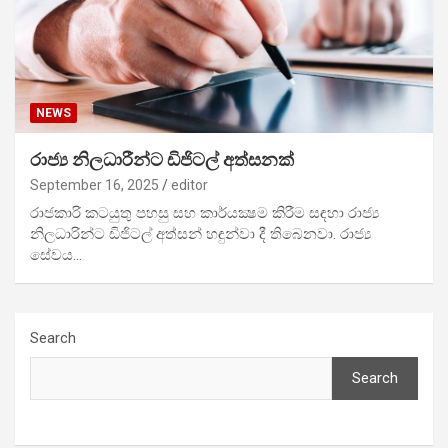
NEWS
රාජ්‍ය නිලධාරීන්ට ඩිජිටල් අත්සනක්
September 16, 2025
editor
රාජකාරි කටයුතු පහසු සහ කාර්යක්‍ෂම කිරීම සඳහා රාජ්‍ය
නිලධාරින්ට ඩිජිටල් අත්සන් හඳුන්වා දී තිබෙනවා. රාජ්‍ය
සේවය…
Search
Search