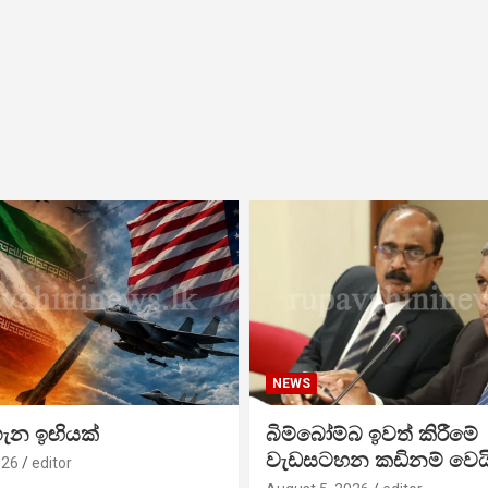
NEWS
ගැන ඉඟියක්
බිම්බෝම්බ ඉවත් කිරීමේ
වැඩසටහන කඩිනම් වෙය
026
editor