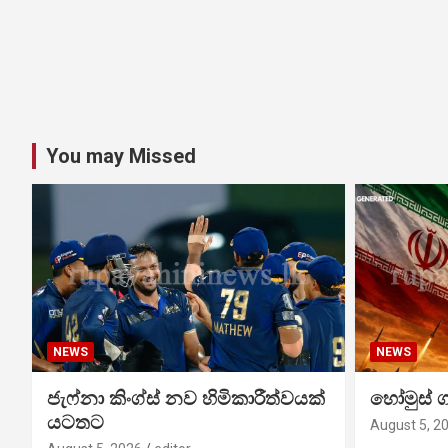
You may Missed
NEWS
NEWS
ජැෆ්නා කිංග්ස් නව හිමිකාරීත්වයක්
හෝමුස් 
යටතට
August 5, 2