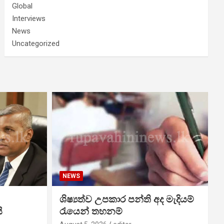
Global
Interviews
News
Uncategorized
NEWS
ශිෂ්‍යත්ව උපකාර පන්ති අද මැදියම්
ි
රැයෙන් තහනම්