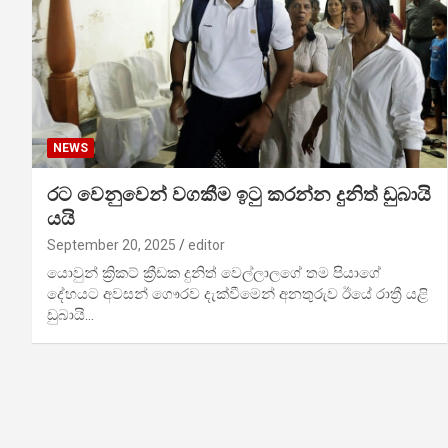
NEWS
රට වෙනුවෙන් වගකීම ඉටු කරන්න දුනිත් ඩුබායි
යයි
September 20, 2025
editor
යොවුන් ක්‍රිකට් ක්‍රීඩක දුනිත් වෙල්ලාලගේ තම පියාගේ
දේහයට අවසන් ගෞරව දැක්වීමෙන් අනතුරුව ඊයේ රාත්‍රී යළි
ඩුබායි…