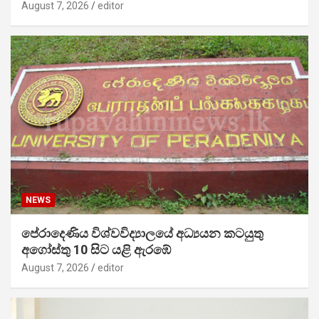
August 7, 2026
editor
NEWS
පේරාදෙණිය විශ්වවිද්‍යාලයේ අධ්‍යයන කටයුතු
අගෝස්තු 10 සිට යළි ඇරඹේ
August 7, 2026
editor