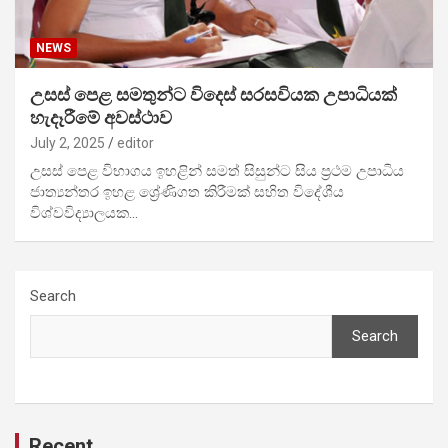
NEWS
උසස් පෙළ සමතුන්ට විදෙස් සරසවියක උපාධියක්
හැදෑරීමේ අවස්ථාව
July 2, 2025
editor
උසස් පෙළ විභාගය ඉහළින් සමත් සිසුන්ට සිය ප්‍රථම උපාධිය
ජාත්‍යන්තර ඉහළ ශ්‍රේණිගත කිරීමක් සහිත විදේශීය
විශ්වවිද්‍යාලයක…
Search
Search
Recent