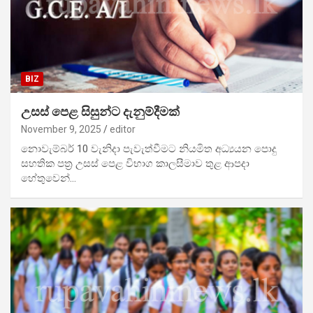
BIZ
උසස් පෙළ සිසුන්ට දැනුම්දීමක්
November 9, 2025
editor
නොවැ­ම්බර් 10 වැනිදා පැවැ­ත්වී­මට නිය­මිත අධ්‍ය­යන පොදු
සහ­තික පත්‍ර උසස් පෙළ විභා­ග­ කාලසීමාව තුළ ආපදා
හේතුවෙන්…