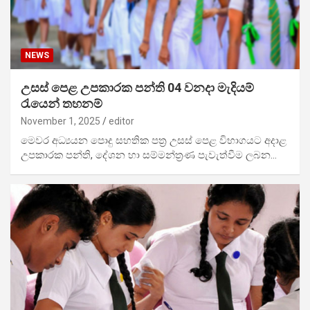
NEWS
උසස් පෙළ උපකාරක පන්ති 04 වනදා මැදියම්
රැයෙන් තහනම්
November 1, 2025
editor
මෙවර අධ්‍යයන පොදු සහතික පත්‍ර උසස් පෙළ විභාගයට අදාළ
උපකාරක පන්ති, දේශන හා සම්මන්ත්‍රණ පැවැත්වීම ලබන…