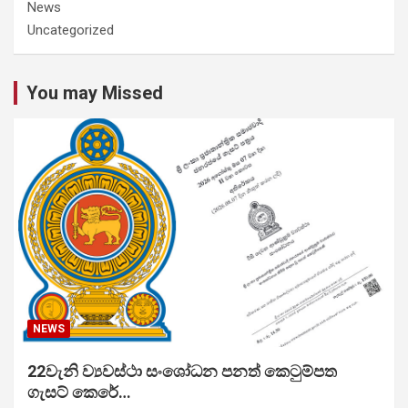
News
Uncategorized
You may Missed
NEWS
22වැනි ව්‍යවස්ථා සංශෝධන පනත් කෙටුම්පත
ගැසට් කෙරේ…