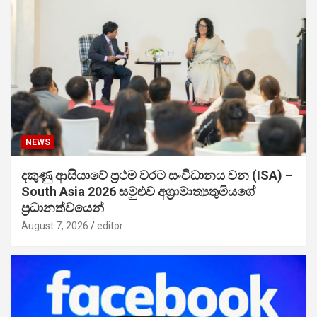
NEWS
දකුණු ආසියාවේ ප්‍රථම වරට සංවිධානය වන (ISA) –
South Asia 2026 සමුළුව අග්‍රාමාත්‍යතුමියගේ
ප්‍රධානත්වයෙන්
August 7, 2026
editor