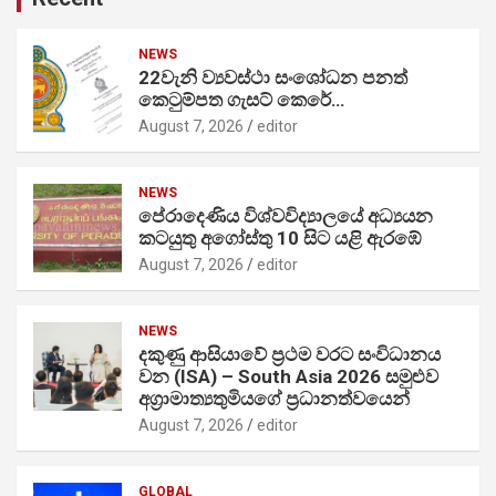
NEWS
22වැනි ව්‍යවස්ථා සංශෝධන පනත්
කෙටුම්පත ගැසට් කෙරේ…
August 7, 2026
editor
NEWS
පේරාදෙණිය විශ්වවිද්‍යාලයේ අධ්‍යයන
කටයුතු අගෝස්තු 10 සිට යළි ඇරඹේ
August 7, 2026
editor
NEWS
දකුණු ආසියාවේ ප්‍රථම වරට සංවිධානය
වන (ISA) – South Asia 2026 සමුළුව
අග්‍රාමාත්‍යතුමියගේ ප්‍රධානත්වයෙන්
August 7, 2026
editor
GLOBAL