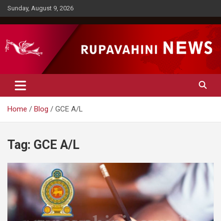
Skip
Sunday, August 9, 2026
to
content
Rupavahini News
Home
Blog
GCE A/L
Tag:
GCE A/L