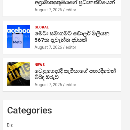
අග්‍රාමාත්‍යතුමියගේ ප්‍රධානත්වයෙන්
August 7, 2026
editor
GLOBAL
මෙටා සමාගමට ඩොලර් මිලියන
567ක දැවැන්ත දඩයක්
August 7, 2026
editor
NEWS
වෙළගෙදරදී සැමියාගේ පහරදීමෙන්
බිරිඳ මරුට
August 7, 2026
editor
Categories
Biz