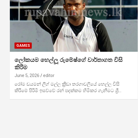
GAMES
ලෝකයම හෙල්ලූ රුමේෂ්ගේ වාර්තාගත විසි
කිරීම
June 5, 2026
editor
රෝම ඩයමන් ලීග් මල්ල ක්‍රීඩා තරගාවලියේ හෙල්ල විසි
කිරීමේ පිරිමි ඉසව්වේ රන් පදක්කම හිමිකර ගැනීමට ශ්‍රී…