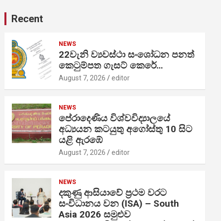
Recent
NEWS
22වැනි ව්‍යවස්ථා සංශෝධන පනත්
කෙටුම්පත ගැසට් කෙරේ…
August 7, 2026
editor
NEWS
පේරාදෙණිය විශ්වවිද්‍යාලයේ
අධ්‍යයන කටයුතු අගෝස්තු 10 සිට
යළි ඇරඹේ
August 7, 2026
editor
NEWS
දකුණු ආසියාවේ ප්‍රථම වරට
සංවිධානය වන (ISA) – South
Asia 2026 සමුළුව