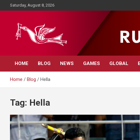
Skip
Saturday, August 8, 2026
to
content
Rupavahini News
HOME
BLOG
NEWS
GAMES
GLOBAL
Home
Blog
Hella
Tag:
Hella