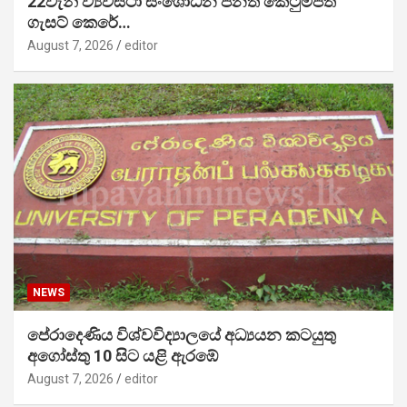
22වැනි ව්‍යවස්ථා සංශෝධන පනත් කෙටුම්පත
ගැසට් කෙරේ…
August 7, 2026
editor
NEWS
පේරාදෙණිය විශ්වවිද්‍යාලයේ අධ්‍යයන කටයුතු
අගෝස්තු 10 සිට යළි ඇරඹේ
August 7, 2026
editor