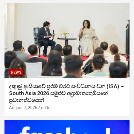
NEWS
දකුණු ආසියාවේ ප්‍රථම වරට සංවිධානය වන (ISA) –
South Asia 2026 සමුළුව අග්‍රාමාත්‍යතුමියගේ
ප්‍රධානත්වයෙන්
August 7, 2026
editor