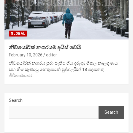
GLOBAL
නිව්යෝර්ක් නගරයම අයිස් වෙයි
February 10, 2026
editor
නිව්යෝර්ක් නගරය පුරා පැතිර ගිය දරුණු ශීතල කාලගුණය
සහ හිම කුණාටු හේතුවෙන් පුද්ගලයින් 18 දෙනෙකු
ජීවිතක්ෂයට…
Search
Search