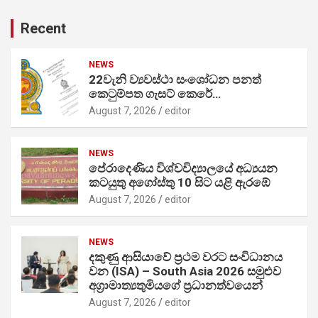
Recent
NEWS
22වැනි ව්‍යවස්ථා සංශෝධන පනත්
කෙටුම්පත ගැසට් කෙරේ…
August 7, 2026
editor
NEWS
පේරාදෙණිය විශ්වවිද්‍යාලයේ අධ්‍යයන
කටයුතු අගෝස්තු 10 සිට යළි ඇරඹේ
August 7, 2026
editor
NEWS
දකුණු ආසියාවේ ප්‍රථම වරට සංවිධානය
වන (ISA) – South Asia 2026 සමුළුව
අග්‍රාමාත්‍යතුමියගේ ප්‍රධානත්වයෙන්
August 7, 2026
editor