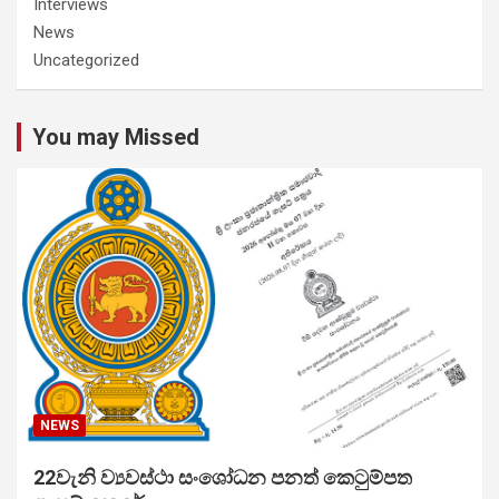
Interviews
News
Uncategorized
You may Missed
NEWS
22වැනි ව්‍යවස්ථා සංශෝධන පනත් කෙටුම්පත