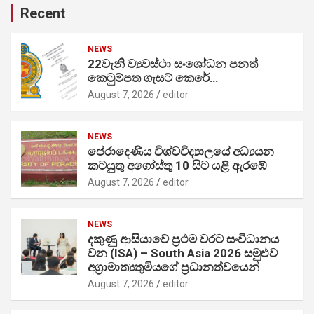
Recent
NEWS
22වැනි ව්‍යවස්ථා සංශෝධන පනත්
කෙටුම්පත ගැසට් කෙරේ…
August 7, 2026
editor
NEWS
පේරාදෙණිය විශ්වවිද්‍යාලයේ අධ්‍යයන
කටයුතු අගෝස්තු 10 සිට යළි ඇරඹේ
August 7, 2026
editor
NEWS
දකුණු ආසියාවේ ප්‍රථම වරට සංවිධානය
වන (ISA) – South Asia 2026 සමුළුව
අග්‍රාමාත්‍යතුමියගේ ප්‍රධානත්වයෙන්
August 7, 2026
editor