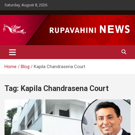
Skip
Saturday, August 8, 2026
to
content
Rupavahini News
Home
Blog
Kapila Chandrasena Court
Tag:
Kapila Chandrasena Court