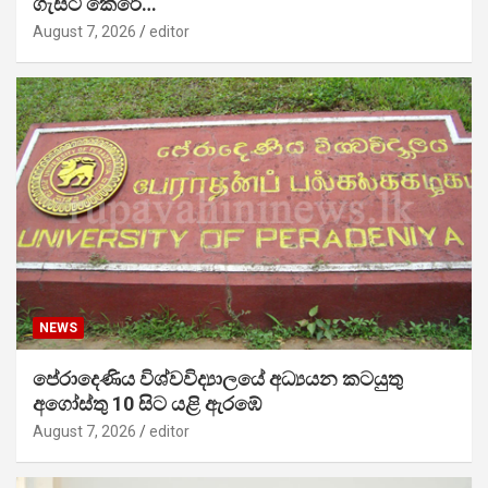
ගැසට් කෙරේ…
August 7, 2026
editor
NEWS
පේරාදෙණිය විශ්වවිද්‍යාලයේ අධ්‍යයන කටයුතු
අගෝස්තු 10 සිට යළි ඇරඹේ
August 7, 2026
editor