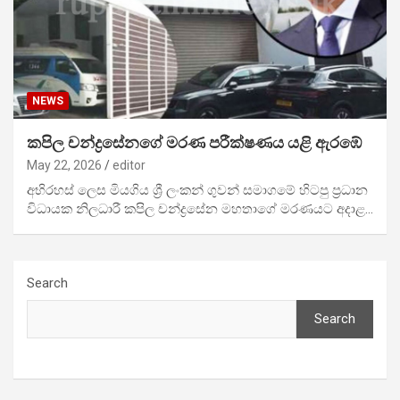
NEWS
කපිල චන්ද්‍රසේනගේ මරණ පරීක්ෂණය යළි ඇරඹේ
May 22, 2026
editor
අභිරහස් ලෙස මියගිය ශ්‍රී ලංකන් ගුවන් සමාගමේ හිටපු ප්‍රධාන
විධායක නිලධාරී කපිල චන්ද්‍රසේන මහතාගේ මරණයට අදාළ…
Search
Search