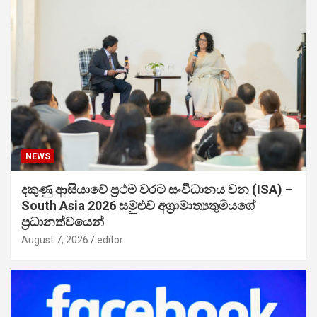
NEWS
දකුණු ආසියාවේ ප්‍රථම වරට සංවිධානය වන (ISA) –
South Asia 2026 සමුළුව අග්‍රාමාත්‍යතුමියගේ
ප්‍රධානත්වයෙන්
August 7, 2026
editor