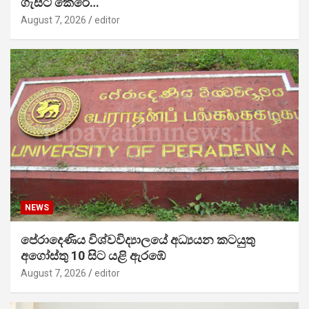
ගැසට් කෙරේ…
August 7, 2026
editor
NEWS
පේරාදෙණිය විශ්වවිද්‍යාලයේ අධ්‍යයන කටයුතු
අගෝස්තු 10 සිට යළි ඇරඹේ
August 7, 2026
editor