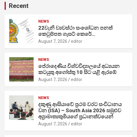
Recent
NEWS
22වැනි ව්‍යවස්ථා සංශෝධන පනත්
කෙටුම්පත ගැසට් කෙරේ…
August 7, 2026
editor
NEWS
පේරාදෙණිය විශ්වවිද්‍යාලයේ අධ්‍යයන
කටයුතු අගෝස්තු 10 සිට යළි ඇරඹේ
August 7, 2026
editor
NEWS
දකුණු ආසියාවේ ප්‍රථම වරට සංවිධානය
වන (ISA) – South Asia 2026 සමුළුව
අග්‍රාමාත්‍යතුමියගේ ප්‍රධානත්වයෙන්
August 7, 2026
editor