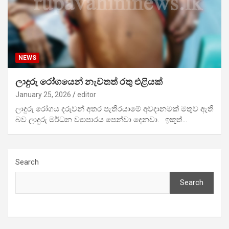
NEWS
ලාදුරු රෝගයෙන් නැවතත් රතු එළියක්
January 25, 2026
editor
ලාදුරු රෝගය දරුවන් අතර පැතිරයාමේ අවදානමක් මතුව ඇති
බව ලාදුරු මර්ධන ව්‍යාපාරය පෙන්වා දෙනවා. ඉකුත්…
Search
Search