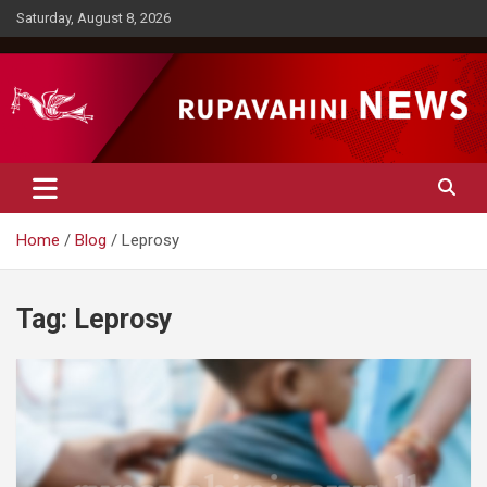
Skip
Saturday, August 8, 2026
to
content
Rupavahini News
Home
Blog
Leprosy
Tag:
Leprosy