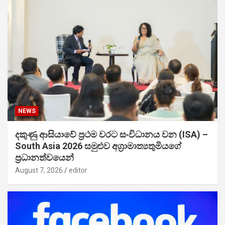
NEWS
දකුණු ආසියාවේ ප්‍රථම වරට සංවිධානය වන (ISA) –
South Asia 2026 සමුළුව අග්‍රාමාත්‍යතුමියගේ
ප්‍රධානත්වයෙන්
August 7, 2026
editor