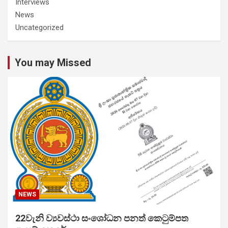
Interviews
News
Uncategorized
You may Missed
NEWS
22වැනි ව්‍යවස්ථා සංශෝධන පනත් කෙටුම්පත