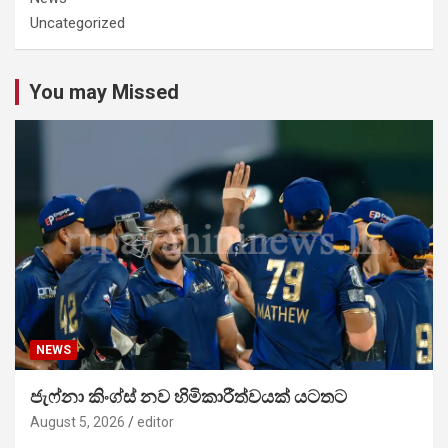
Uncategorized
You may Missed
NEWS
ජැෆ්නා කිංග්ස් නව හිමිකාරීත්වයක් යටතට
August 5, 2026
editor