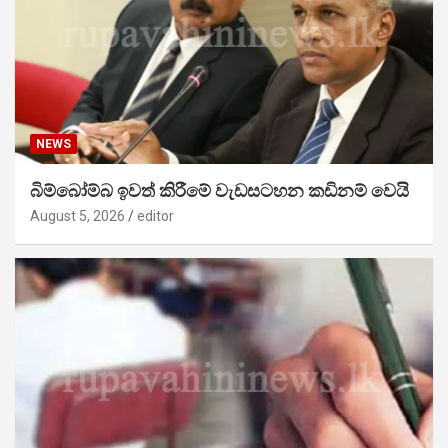
NEWS
බිම්බෝම්බ ඉවත් කිරීමේ වැඩසටහන කඩිනම් වෙයි
August 5, 2026
editor