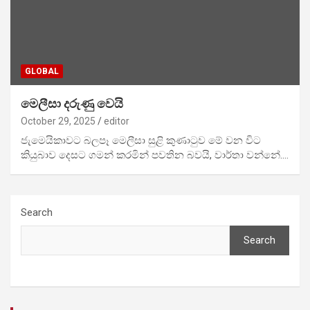
GLOBAL
මෙලීසා දරුණු වෙයි
October 29, 2025
editor
ජැමෙයිකාවට බලපෑ ‍මෙලීසා සුළි කුණාටුව ‍මේ වන විට
කියුබාව දෙසට ගමන් කරමින් පවතින බවයි, වාර්තා වන්නේ.…
Search
Search