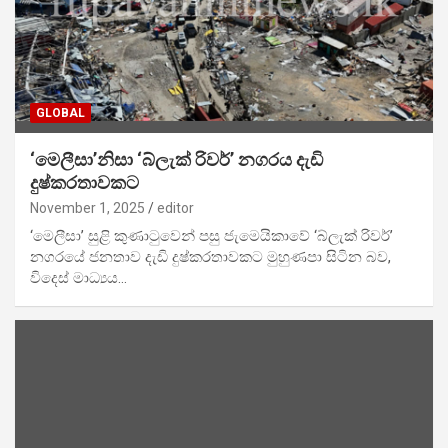
GLOBAL
‘මෙලීසා’නිසා ‘බ්ලැක් රිවර්’ නගරය දැඩි
දුෂ්කරතාවකට
November 1, 2025
editor
‘මෙලීසා’ සුළි කුණාටුවෙන් පසු ජැමෙයිකාවේ ‘බ්ලැක් රිවර්’
නගරයේ ජනතාව දැඩි දුෂ්කරතාවකට මුහුණපා සිටින බව,
විදෙස් මාධ්‍යය…