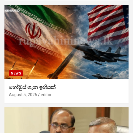
NEWS
හෝමුස් ගැන ඉඟියක්
August 5, 2026
editor