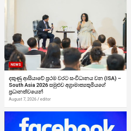
NEWS
දකුණු ආසියාවේ ප්‍රථම වරට සංවිධානය වන (ISA) –
South Asia 2026 සමුළුව අග්‍රාමාත්‍යතුමියගේ
ප්‍රධානත්වයෙන්
August 7, 2026
editor