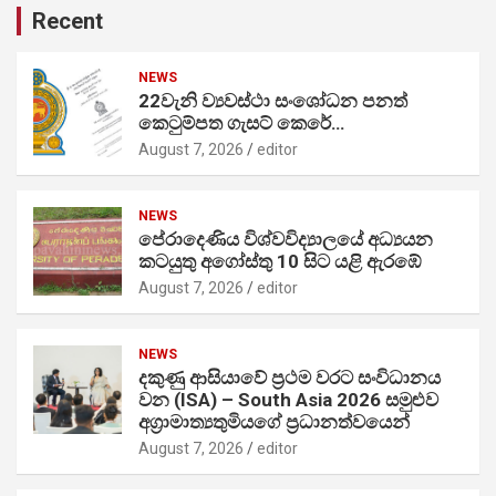
Recent
NEWS
22වැනි ව්‍යවස්ථා සංශෝධන පනත්
කෙටුම්පත ගැසට් කෙරේ…
August 7, 2026
editor
NEWS
පේරාදෙණිය විශ්වවිද්‍යාලයේ අධ්‍යයන
කටයුතු අගෝස්තු 10 සිට යළි ඇරඹේ
August 7, 2026
editor
NEWS
දකුණු ආසියාවේ ප්‍රථම වරට සංවිධානය
වන (ISA) – South Asia 2026 සමුළුව
අග්‍රාමාත්‍යතුමියගේ ප්‍රධානත්වයෙන්
August 7, 2026
editor