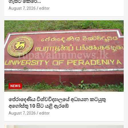
ගැසට් කෙරේ…
August 7, 2026
editor
NEWS
පේරාදෙණිය විශ්වවිද්‍යාලයේ අධ්‍යයන කටයුතු
අගෝස්තු 10 සිට යළි ඇරඹේ
August 7, 2026
editor