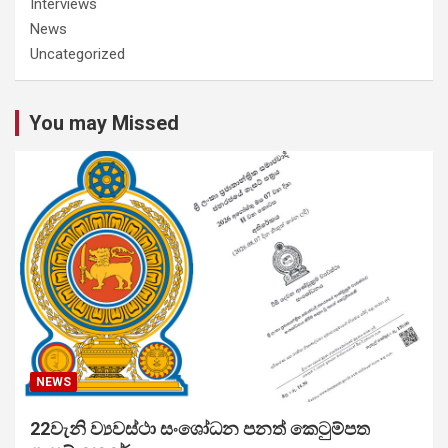
Interviews
News
Uncategorized
You may Missed
NEWS
22වැනි ව්‍යවස්ථා සංශෝධන පනත් කෙටුම්පත