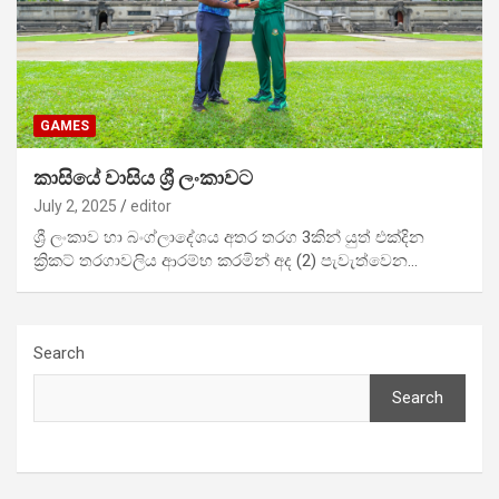
GAMES
කාසියේ වාසිය ශ්‍රී ලංකාවට
July 2, 2025
editor
ශ්‍රී ලංකාව හා බංග්ලාදේශය අතර තරග 3කින් යුත් එක්දින
ක්‍රිකට් තරගාවලිය ආරම්භ කරමින් අද (2) පැවැත්වෙන…
Search
Search