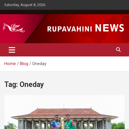
Skip
Saturday, August 8, 2026
to
content
Rupavahini News
Home
Blog
Oneday
Tag:
Oneday