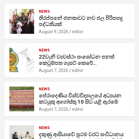
NEWS
තිරප්පනේ ජනතාවට නව ජල පිරිපහදු
පද්ධතියක්
August 9, 2026
editor
NEWS
22වැනි ව්‍යවස්ථා සංශෝධන පනත්
කෙටුම්පත ගැසට් කෙරේ…
August 7, 2026
editor
NEWS
පේරාදෙණිය විශ්වවිද්‍යාලයේ අධ්‍යයන
කටයුතු අගෝස්තු 10 සිට යළි ඇරඹේ
August 7, 2026
editor
NEWS
දකුණු ආසියාවේ ප්‍රථම වරට සංවිධානය