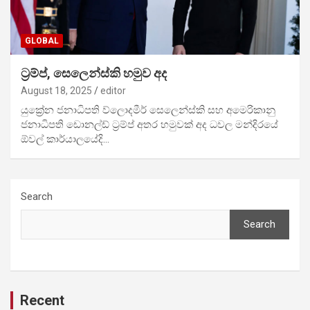
GLOBAL
ට්‍රම්ප්, සෙ‍ලෙන්ස්කි හමුව අද
August 18, 2025
editor
යුක්‍රේන ජනාධිපති ව්ලොදමීර් සෙ‍ලෙන්ස්කි සහ අමෙරිකානු
ජනාධිපති ඩොනල්ඩ් ට්‍රම්ප් අතර හමුවක් අද ධවල මන්දිරයේ
ඕවල් කාර්යාලයේදි…
Search
Search
Recent