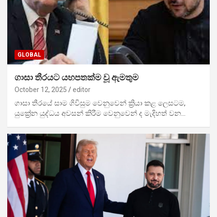
GLOBAL
ගාසා තීරයට යහපතක්ම වූ ඇමතුම
October 12, 2025
editor
ගාසා තීරයේ සාම ගිවිසුම වෙනුවෙන් ක්‍රියා කළ ලෙසටම,
යුක්‍රේන යුද්ධය අවසන් කිරීම වෙනුවෙන් ද මැදිහත් වන…