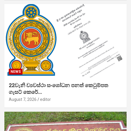
NEWS
22වැනි ව්‍යවස්ථා සංශෝධන පනත් කෙටුම්පත
ගැසට් කෙරේ…
August 7, 2026
editor