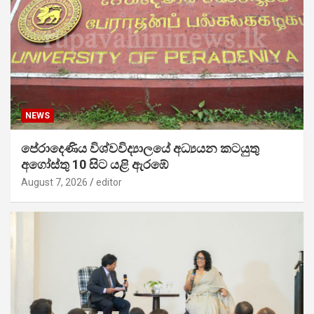
NEWS
පේරාදෙණිය විශ්වවිද්‍යාලයේ අධ්‍යයන කටයුතු
අගෝස්තු 10 සිට යළි ඇරඹේ
August 7, 2026
editor