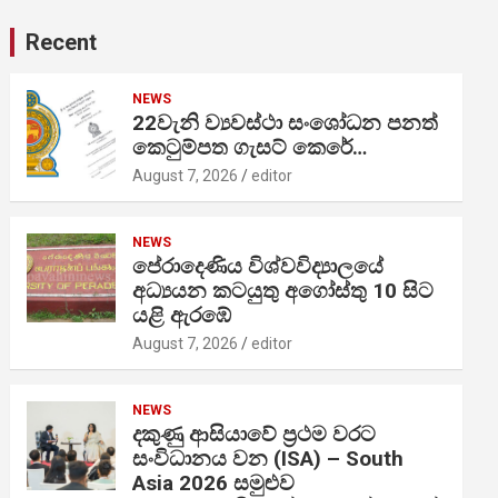
Recent
NEWS
22වැනි ව්‍යවස්ථා සංශෝධන පනත්
කෙටුම්පත ගැසට් කෙරේ…
August 7, 2026
editor
NEWS
පේරාදෙණිය විශ්වවිද්‍යාලයේ
අධ්‍යයන කටයුතු අගෝස්තු 10 සිට
යළි ඇරඹේ
August 7, 2026
editor
NEWS
දකුණු ආසියාවේ ප්‍රථම වරට
සංවිධානය වන (ISA) – South
Asia 2026 සමුළුව