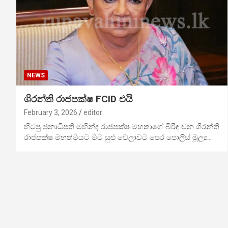
NEWS
ශිරන්ති රාජපක්ෂ FCID එයි
February 3, 2026
editor
හිටපු ජනාධිපති මහින්ද රාජපක්ෂ මහතාගේ බිරිඳ වන ශිරන්ති
රාජපක්ෂ මහත්මියට මීට සුළු වේලාවට පෙර පොලිස් මූල්‍ය…