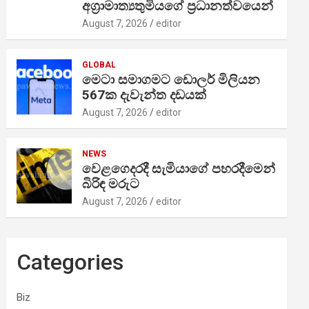
අග්‍රාමාත්‍යතුමියගේ ප්‍රධානත්වයෙන්
August 7, 2026
editor
GLOBAL
මෙටා සමාගමට ඩොලර් මිලියන
567ක දැවැන්ත දඩයක්
August 7, 2026
editor
NEWS
වෙළගෙදරදී සැමියාගේ පහරදීමෙන්
බිරිඳ මරුට
August 7, 2026
editor
Categories
Biz