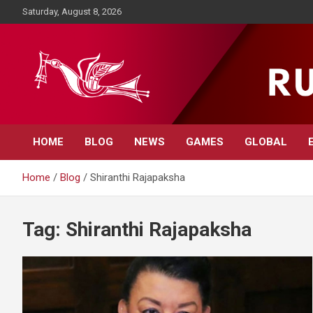
Skip
Saturday, August 8, 2026
to
content
Rupavahini News
HOME
BLOG
NEWS
GAMES
GLOBAL
Home
Blog
Shiranthi Rajapaksha
Tag:
Shiranthi Rajapaksha