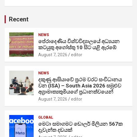
Recent
NEWS
පේරාදෙණිය විශ්වවිද්‍යාලයේ අධ්‍යයන
කටයුතු අගෝස්තු 10 සිට යළි ඇරඹේ
August 7, 2026
editor
NEWS
දකුණු ආසියාවේ ප්‍රථම වරට සංවිධානය
වන (ISA) – South Asia 2026 සමුළුව
අග්‍රාමාත්‍යතුමියගේ ප්‍රධානත්වයෙන්
August 7, 2026
editor
GLOBAL
මෙටා සමාගමට ඩොලර් මිලියන 567ක
දැවැන්ත දඩයක්