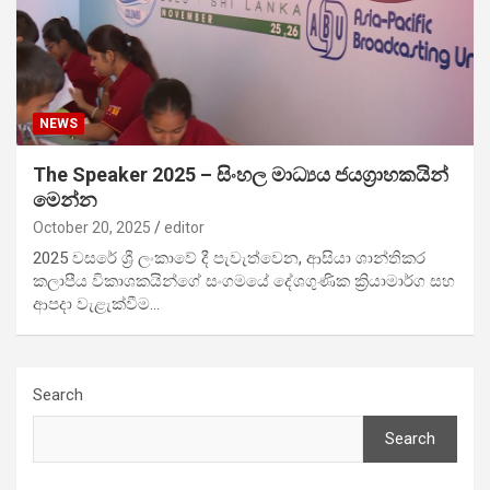
NEWS
The Speaker 2025 – සිංහල මාධ්‍යය ජයග්‍රාහකයින්
මෙන්න
October 20, 2025
editor
2025 වසරේ ශ්‍රී ලංකාවේ දී පැවැත්වෙන, ආසියා ශාන්තිකර
කලාපීය විකාශකයින්ගේ සංගමයේ දේශගුණික ක්‍රියාමාර්ග සහ
ආපදා වැළැක්වීම…
Search
Search