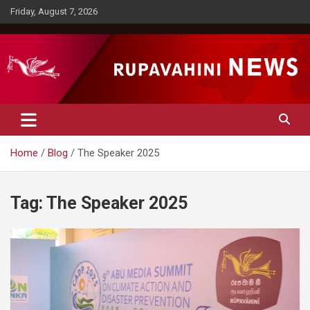
Skip
Friday, August 7, 2026
to
content
Rupavahini News
Home
Blog
The Speaker 2025
Tag:
The Speaker 2025