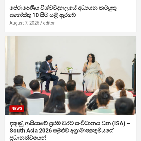
පේරාදෙණිය විශ්වවිද්‍යාලයේ අධ්‍යයන කටයුතු
අගෝස්තු 10 සිට යළි ඇරඹේ
August 7, 2026
editor
NEWS
දකුණු ආසියාවේ ප්‍රථම වරට සංවිධානය වන (ISA) –
South Asia 2026 සමුළුව අග්‍රාමාත්‍යතුමියගේ
ප්‍රධානත්වයෙන්