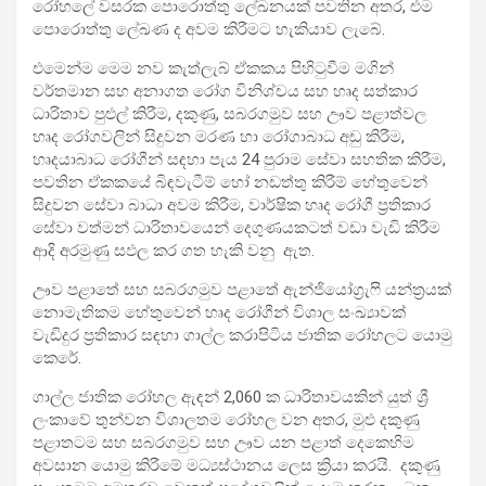
රෝහලේ වසරක පොරොත්තු ලේඛනයක් පවතින අතර, එම
පොරොත්තු ලේඛණ ද අවම කිරීමට හැකියාව ලැබේ.
එමෙන්ම මෙම නව කැත්ලැබ් ඒකකය පිහිටුවීම මගින්
වර්තමාන සහ අනාගත රෝග විනිශ්චය සහ හෘද සත්කාර
ධාරිතාව පුළුල් කිරීම, දකුණු, සබරගමුව සහ ඌව පළාත්වල
හෘද රෝගවලින් සිදුවන මරණ හා රෝගාබාධ අඩු කිරීම,
හෘදයාබාධ රෝගීන් සඳහා පැය 24 පුරාම සේවා සහතික කිරීම,
පවතින ඒකකයේ බිඳවැටීම් හෝ නඩත්තු කිරීම් හේතුවෙන්
සිදුවන සේවා බාධා අවම කිරීම, වාර්ෂික හෘද රෝගී ප්‍රතිකාර
සේවා වත්මන් ධාරිතාවයෙන් දෙගුණයකටත් වඩා වැඩි කිරීම
ආදි අරමුණු සඵල කර ගත හැකි වනු ඇත.
ඌව පළාතේ සහ සබරගමුව පළාතේ ඇන්ජියෝග්‍රැෆි යන්ත්‍රයක්
නොමැතිකම හේතුවෙන් හෘද රෝගීන් විශාල සංඛ්‍යාවක්
වැඩිදුර ප්‍රතිකාර සඳහා ගාල්ල කරාපිටිය ජාතික රෝහලට යොමු
කෙරේ.
ගාල්ල ජාතික රෝහල ඇඳන් 2,060 ක ධාරිතාවයකින් යුත් ශ්‍රී
ලංකාවේ තුන්වන විශාලතම රෝහල වන අතර, මුළු දකුණු
පළාතටම සහ සබරගමුව සහ ඌව යන පළාත් දෙකෙහිම
අවසාන යොමු කිරීමේ මධ්‍යස්ථානය ලෙස ක්‍රියා කරයි. දකුණු