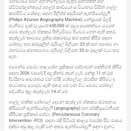
මහාචාර්ය ජර්ග් ගුනන්ෆෙල්ඩර් ඇතුළු දානපතීන් සහ
ස්විට්සර්ලන්තයේ හෙල්ප් කාඩියෝ සංවිධානය විසින් ගාල්ල
කරාපිටිය රෝහල සඳහා පිලිප්ස් අසුරියන් ඇන්ජියෝග්‍රැෆි
(Philips Azurion Angiography Machine) යන්ත්‍රයක් මිලදී
ගැනීමට දැක් වූ යුරෝ 650,000 ක මුල්‍ය දායකත්වය යටතේ
මෙම කැත්ලැබ් ඒකකය පිහිටුවීමට පියවර ගෙන ඇති අතර,
කැත්ලැබ් කාමරය ප්‍රතිසංස්කරණය කර සකස් කිරීම සඳහා
රෝහල තම අරමුදලින් රුපියල් මිලියන 25 ක් සහ සෞඛ්‍ය හා
ජනමාධ්‍ය අමාත්‍යාංශය රුපියල් මිලියන 35 ක මුදලක් වැය කර
ඇත.
එමෙන්ම මෙරට හෘද රෝග ප්‍රතිකාර සේවාවන් ශක්තිමත් කිරීම
සඳහා 2026 වස­රේ දී අලු­තින්ම කැත් ලැබ් යන්ත්‍ර 11 ක් මුළු
දිවයිනම ආවරණය වන පරිදි රෝහල්වල ස්ථාපිත කිරීමට ද
අවධානය යොමුව ඇති අතර, මේ වන විට මෙරට රෝහල්
පද්ධතිය තුල කැත්ලැබ් 14 ක් වේ.
ගාල්ල ජාතික රෝහලේ දෙවන කැත්ලැබ් ඒකකය ස්ථාපනය
කිරීමෙන් ඇන්ජියෝග්‍රැෆි (angiography) සහ පර්කියුටේනියස්
කිරීටක ප්‍රතිකාර සේවා (Percutaneous Coronary
Intervention -PCI) සඳහා රැඳී සිටීමේ කාලය වසරක සිට මාසය
දක්වා අඩු කළ හැකි වන අතර, ඇන්ජියෝග්‍රැෆි සඳහා දැනට