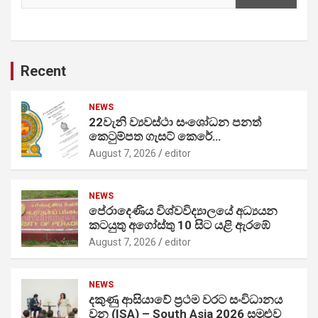
Recent
NEWS
22වැනි ව්‍යවස්ථා සංශෝධන පනත්
කෙටුම්පත ගැසට් කෙරේ…
August 7, 2026
editor
NEWS
පේරාදෙණිය විශ්වවිද්‍යාලයේ අධ්‍යයන
කටයුතු අගෝස්තු 10 සිට යළි ඇරඹේ
August 7, 2026
editor
NEWS
දකුණු ආසියාවේ ප්‍රථම වරට සංවිධානය
වන (ISA) – South Asia 2026 සමුළුව