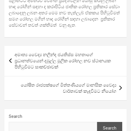
පළාතටට අමතරව වෙනත් ප්‍රදේශවලින් යොමු කරනු ලබන
හෘද රෝගීන් සඳහා ද කරාපිටිය ජාතික රෝහල ප්‍රතිකාර සේවා
ලබාදෙනු ලබන අතර මෙම නව තැත්ලැබ් ඒකකය පිහිටුවීමත්
සමග රෝහල මගින් හෘද රෝගීන් සඳහා ලබාදෙන ප්‍රතිකාර
සේවාවන් තවත් ශක්තිමත් වනු ඇත.
Post
අමාත්‍ය වෛද්‍ය නලින්ද ජයතිස්ස මහතාගේ
navigation
ප්‍රධානත්වයෙන් දඹුල්ල මූලික රෝහල නව ස්ථානයක
පිහිටුවීමට සාකච්ඡාවක්
යෝෂිත රාජපක්ෂගේ මිත්තණියගේ මානසික වෛද්‍ය
වාර්තාවක් කැඳවීමට නියෝග
Search
Search