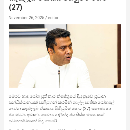
(27)
November 26, 2025
editor
මෙරට හෘද රෝග ප්‍රතිකාර ක්ෂේත්‍රයේ දියුණුවේ ප්‍රධාන
සන්ධිස්ථානයක් සනිටුහන් කරමින් ගාල්ල ජාතික රෝහලේ
දෙවන කැත්ලැබ් ඒකකය පිහිටුවීම හෙට (27) සෞඛ්‍ය හා
ජනමාධ්‍ය අමාත්‍ය වෛද්‍ය නලින්ද ජයතිස්ස මහතාගේ
ප්‍රධානත්වයෙන් සිදු කෙරේ.