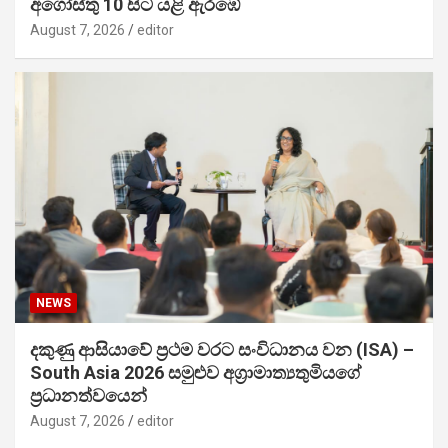
අගෝස්තු 10 සිට යළි ඇරඹේ
August 7, 2026
editor
NEWS
දකුණු ආසියාවේ ප්‍රථම වරට සංවිධානය වන (ISA) –
South Asia 2026 සමුළුව අග්‍රාමාත්‍යතුමියගේ
ප්‍රධානත්වයෙන්
August 7, 2026
editor