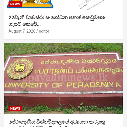
NEWS
22වැනි ව්‍යවස්ථා සංශෝධන පනත් කෙටුම්පත
ගැසට් කෙරේ…
August 7, 2026
editor
NEWS
පේරාදෙණිය විශ්වවිද්‍යාලයේ අධ්‍යයන කටයුතු