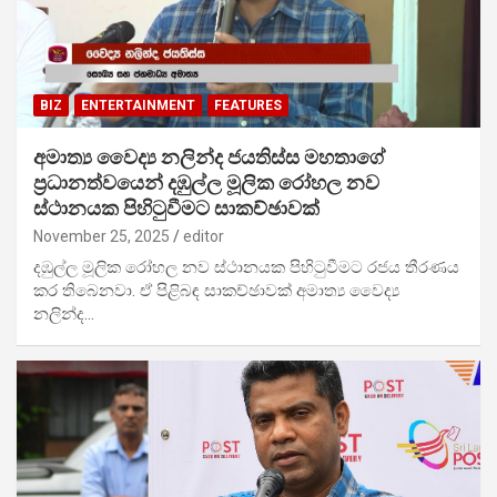
BIZ
ENTERTAINMENT
FEATURES
අමාත්‍ය වෛද්‍ය නලින්ද ජයතිස්ස මහතාගේ
ප්‍රධානත්වයෙන් දඹුල්ල මූලික රෝහල නව
ස්ථානයක පිහිටුවීමට සාකච්ඡාවක්
November 25, 2025
editor
දඹුල්ල මූලික රෝහල නව ස්ථානයක පිහිටුවීමට රජය තීරණය
කර ති‍බෙනවා. ඒ පිළිබඳ සාකච්ඡාවක් අමාත්‍ය වෛද්‍ය
නලින්ද…