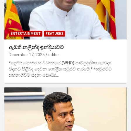
ENTERTAINMENT
FEATURES
ඇමති නලින්ද ඉන්දියාවට
December 17, 2025
editor
*ලෝක සෞඛ්‍ය සංවිධානයේ (WHO) සාම්ප්‍රදායික වෛද්‍ය
විද්‍යාව පිළිබඳ දෙවන ගෝලීය සමුළුව ඇරඹේ.* *සමුළුවට
සහභාගීවීම සඳහා සෞඛ්‍ය…