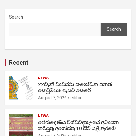
pagination
Search
Search
Recent
NEWS
22වැනි ව්‍යවස්ථා සංශෝධන පනත්
කෙටුම්පත ගැසට් කෙරේ…
August 7, 2026
editor
NEWS
පේරාදෙණිය විශ්වවිද්‍යාලයේ අධ්‍යයන
කටයුතු අගෝස්තු 10 සිට යළි ඇරඹේ
August 7, 2026
editor