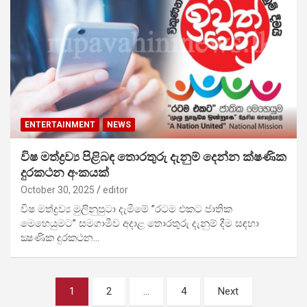
ENTERTAINMENT
NEWS
විෂ මත්ද්‍රව්‍ය පිළිබඳ තොරතුරු දැනුම් දෙන්න ක්ෂණික
දුරකථන අංකයක්
October 30, 2025
editor
විෂ මත්ද්‍රව්‍ය මුලිනුපුටා දැමීමේ ”රටම එකට ජාතික
මෙහෙයුමට” සමගාමීව අදාළ තොරතුරු දැනුම් දීම සඳහා
ක්‍ෂණික දුරකථන…
Posts
1
2
…
4
Next