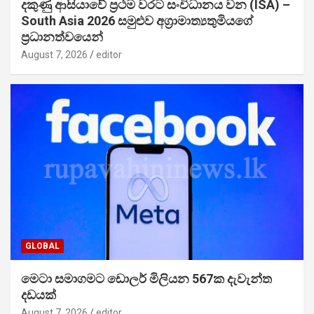
දකුණු ආසියාවේ ප්‍රථම වරට සංවිධානය වන (ISA) –
South Asia 2026 සමුළුව අග්‍රාමාත්‍යතුමියගේ
ප්‍රධානත්වයෙන්
August 7, 2026
editor
GLOBAL
මෙටා සමාගමට ඩොලර් මිලියන 567ක දැවැන්ත
දඩයක්
August 7, 2026
editor