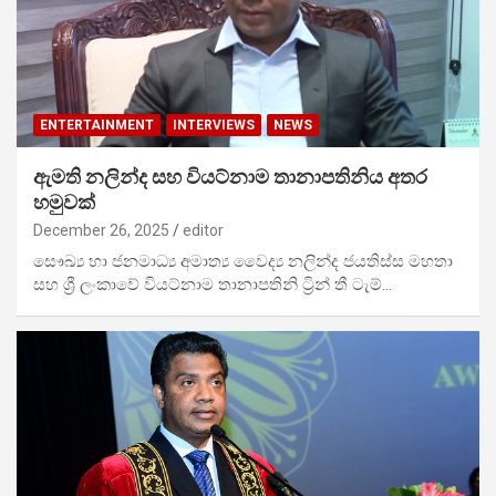
ENTERTAINMENT
INTERVIEWS
NEWS
ඇමති නලින්ද සහ වියට්නාම තානාපතිනිය අතර
හමුවක්
December 26, 2025
editor
සෞඛ්‍ය හා ජනමාධ්‍ය අමාත්‍ය වෛද්‍ය නලින්ද ජයතිස්ස මහතා
සහ ශ්‍රී ලංකාවේ වියට්නාම තානාපතිනි ට්‍රින් තී ටැම්…