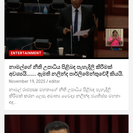
ENTERTAINMENT
නාමල්ගේ නීති උපාධිය පිළිබඳ පැහැදිලි කිරීමක්
අවශ්‍යයි……. ඇමති නලින්ද පාර්ලිමේන්තුවේදී කියයි.
November 19, 2025
editor
නාමල් රාජපක්‍ෂ මහතාගේ නීති උපාධිය පිළිබඳ පැහැදිලි
කිරීමක් කරන ලෙස, අමාත්‍ය වෛද්‍ය නලින්ද ජයතිස්ස මහතා
අද…