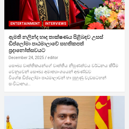
ENTERTAINMENT
INTERVIEWS
ඇමති නලින්ද හෘද තාක්ෂණය පිළිබඳව උසස්
ඩිප්ලෝමා පාඨමාලාවේ සහතිකපත්
ප්‍රදානෝත්සවයට
December 24, 2025
editor
සෞඛ්‍ය වෘත්තිකයන්ගේ වෘත්තීය නිපුණත්වය වර්ධනය කිරීම
වෙනුවෙන් සෞඛ්‍ය අමාත්‍යාංශයෙන් අඛණ්ඩව
විශේෂ ඩිප්ලෝමා පාඨමාලාවන් හා පුහුණු වැඩසටහන්
සංවිධානය…