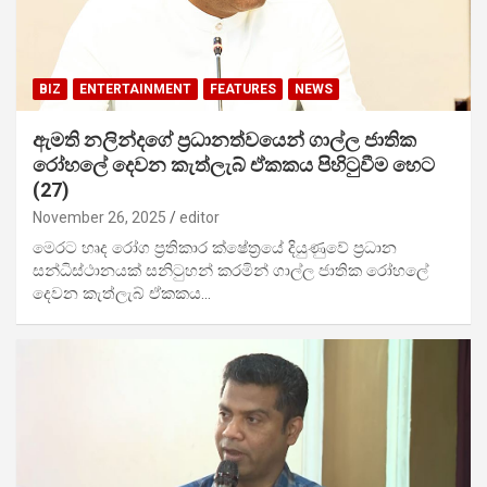
BIZ
ENTERTAINMENT
FEATURES
NEWS
ඇමති නලින්දගේ ප්‍රධානත්වයෙන් ගාල්ල ජාතික
රෝහලේ දෙවන කැත්ලැබ් ඒකකය පිහිටුවීම හෙට
(27)
November 26, 2025
editor
මෙරට හෘද රෝග ප්‍රතිකාර ක්ෂේත්‍රයේ දියුණුවේ ප්‍රධාන
සන්ධිස්ථානයක් සනිටුහන් කරමින් ගාල්ල ජාතික රෝහලේ
දෙවන කැත්ලැබ් ඒකකය…