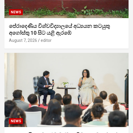
NEWS
පේරාදෙණිය විශ්වවිද්‍යාලයේ අධ්‍යයන කටයුතු
අගෝස්තු 10 සිට යළි ඇරඹේ
August 7, 2026
editor
NEWS