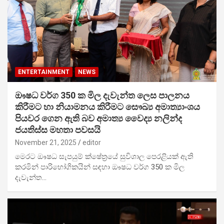
ENTERTAINMENT
NEWS
ඖෂධ වර්ග 350 ක මිල දැවැන්ත ලෙස පාලනය
කිරීමට හා නියාමනය කිරීමට සෞඛ්‍ය අමාත්‍යාංශය
පියවර ගෙන ඇති බව අමාත්‍ය වෛද්‍ය නලින්ද
ජයතිස්ස මහතා පවසයි
November 21, 2025
editor
මෙරට ඖෂධ සැපයුම් ක්‌ෂේත්‍රයේ සුවිශාල පෙරළියක් ඇති
කරමින් පාරිභෝගිකයින් සඳහා ඖෂධ වර්ග 350 ක මිල
දැවැන්ත…