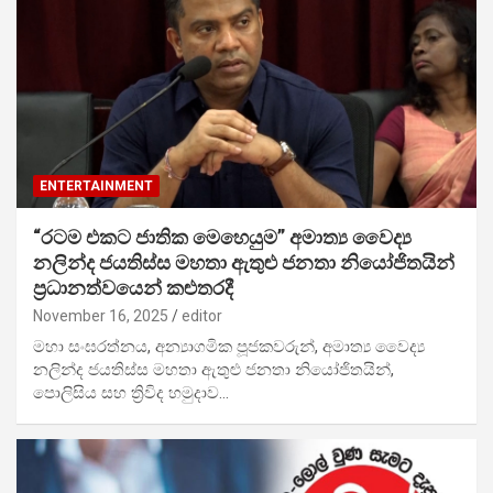
ENTERTAINMENT
“රටම එකට ජාතික මෙහෙයුම” අමාත්‍ය වෛද්‍ය
නලින්ද ජයතිස්ස මහතා ඇතුළු ජනතා නියෝජිතයින්
ප්‍රධානත්වයෙන් කළුතරදී
November 16, 2025
editor
මහා සංඝරත්නය, අන්‍යාගමික පූජකවරුන්, අමාත්‍ය වෛද්‍ය
නලින්ද ජයතිස්ස මහතා ඇතුළු ජනතා නියෝජිතයින්,
පොලිසිය සහ ත්‍රිවිද හමුදාව…