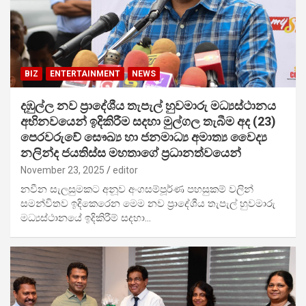
BIZ
ENTERTAINMENT
NEWS
දඹුල්ල නව ප්‍රාදේශීය තැපැල් හුවමාරු මධ්‍යස්ථානය
අභිනවයෙන් ඉදිකිරීම සදහා මුල්ගල තැබීම අද (23)
පෙරවරුවේ සෞඛ්‍ය හා ජනමාධ්‍ය අමාත්‍ය වෛද්‍ය
නලින්ද ජයතිස්ස මහතාගේ ප්‍රධානත්වයෙන්
November 23, 2025
editor
නවීන සැලසුමකට අනූව අංගසම්පූර්ණ පහසුකම් වලින්
සමන්විතව ඉදිකෙරෙන මෙම නව ප්‍රාදේශීය තැපැල් හුවමාරු
මධ්‍යස්ථානයේ ඉදිකිරීම් සදහා…