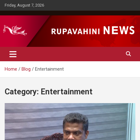
Skip
Friday, August 7, 2026
to
content
Rupavahini News
Home
Blog
Entertainment
Category:
Entertainment