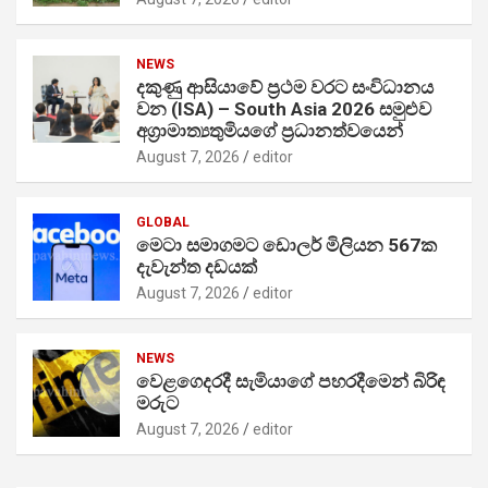
NEWS
දකුණු ආසියාවේ ප්‍රථම වරට සංවිධානය
වන (ISA) – South Asia 2026 සමුළුව
අග්‍රාමාත්‍යතුමියගේ ප්‍රධානත්වයෙන්
August 7, 2026
editor
GLOBAL
මෙටා සමාගමට ඩොලර් මිලියන 567ක
දැවැන්ත දඩයක්
August 7, 2026
editor
NEWS
වෙළගෙදරදී සැමියාගේ පහරදීමෙන් බිරිඳ
මරුට
August 7, 2026
editor