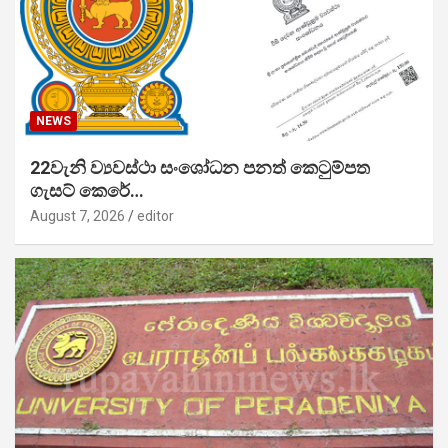
NEWS
22වැනි ව්‍යවස්ථා සංශෝධන පනත් කෙටුම්පත
ගැසට් කෙරේ…
August 7, 2026
editor