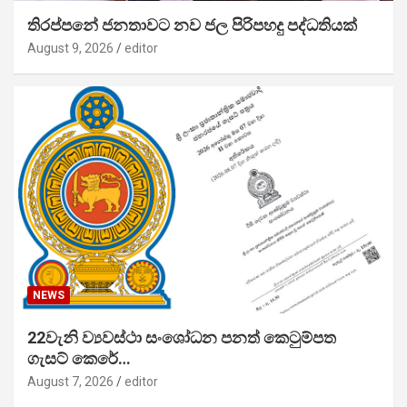
තිරප්පනේ ජනතාවට නව ජල පිරිපහදු පද්ධතියක්
August 9, 2026
editor
NEWS
22වැනි ව්‍යවස්ථා සංශෝධන පනත් කෙටුම්පත
ගැසට් කෙරේ…
August 7, 2026
editor