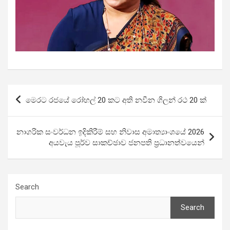
Post
මෙරට රජයේ රෝහල් 20 කට අති නවීන ගිලන් රථ 20 ක්
navigation
නාගරික සංවර්ධන ඉදිකිරීම් සහ නිවාස අමාත්‍යාංශයේ 2026
අයවැය පූර්ව සාකච්ඡාව ජනපති ප්‍රධානත්වයෙන්
Search
Search