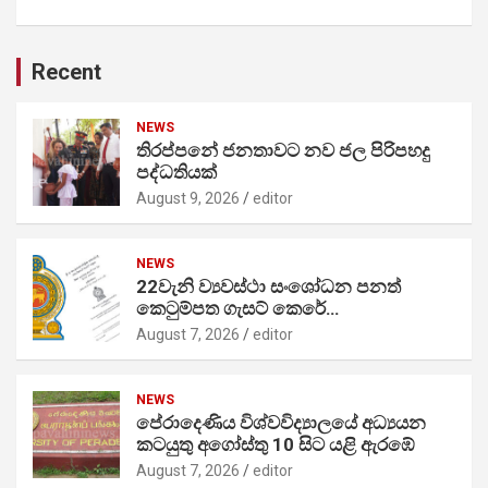
Recent
NEWS
තිරප්පනේ ජනතාවට නව ජල පිරිපහදු
පද්ධතියක්
August 9, 2026
editor
NEWS
22වැනි ව්‍යවස්ථා සංශෝධන පනත්
කෙටුම්පත ගැසට් කෙරේ…
August 7, 2026
editor
NEWS
පේරාදෙණිය විශ්වවිද්‍යාලයේ අධ්‍යයන
කටයුතු අගෝස්තු 10 සිට යළි ඇරඹේ
August 7, 2026
editor