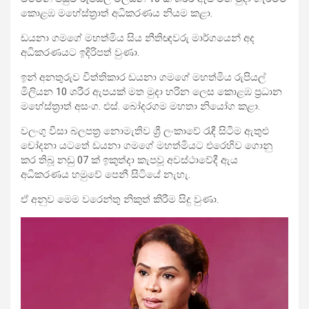
කොළඹ මහේස්ත්‍රාත් අධිකරණය නියම කළා.
ඩයනා ගමගේ මහත්මිය සිය නීතිඥවරු මාර්ගයෙන් අද
අධිකරණයට ඉදිරිපත් වුණා.
ඉන් අනතුරුව විත්තිකාර ඩයනා ගමගේ මහත්මිය රුපියල්
මිලියන 10 ශරීර ඇපයක් මත මුදා හරින ලෙස කොළඹ ප්‍රධාන
මහේස්ත්‍රාත් අසංග. එස්. බෝදරගම මහතා නියෝග කළා.
වලංගු වීසා බලපත්‍ර නොමැතිව ශ්‍රී ලංකාවේ රැඳී සිටීම ඇතුළු
චෝදනා යටතේ ඩයනා ගමගේ මහත්මියට එරෙහිව ගොනු
කර තිබූ නඩු 07 ක් ඉකුත්දා කැපවූ අවස්ථාවේදී ඇය
අධිකරණය හමුවේ පෙනී සිටියේ නැහැ.
ඒ අනුව මෙම වරෙන්තු නිකුත් කිරීම සිදු වුණා.