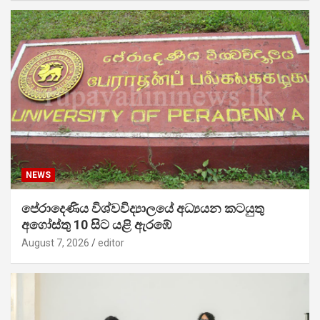
NEWS
පේරාදෙණිය විශ්වවිද්‍යාලයේ අධ්‍යයන කටයුතු
අගෝස්තු 10 සිට යළි ඇරඹේ
August 7, 2026
editor