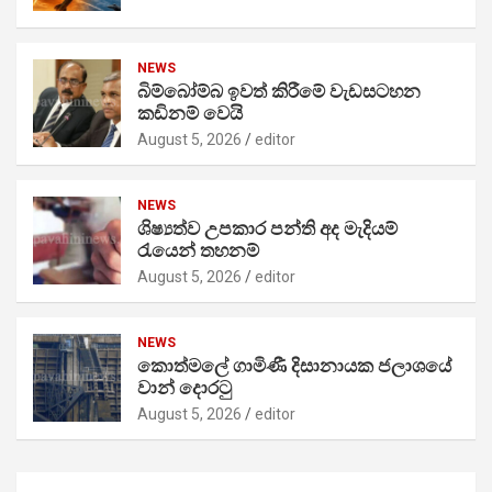
NEWS
බිම්බෝම්බ ඉවත් කිරීමේ වැඩසටහන
කඩිනම් වෙයි
August 5, 2026
editor
NEWS
ශිෂ්‍යත්ව උපකාර පන්ති අද මැදියම්
රැයෙන් තහනම්
August 5, 2026
editor
NEWS
කොත්මලේ ගාමිණී දිසානායක ජලාශයේ
වාන් දොරටු
August 5, 2026
editor