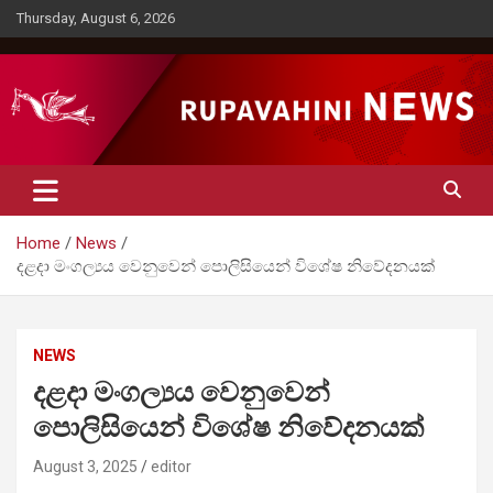
Skip
Thursday, August 6, 2026
to
content
Rupavahini News
Home
News
දළදා මංගල්‍යය වෙනුවෙන් පොලිසියෙන් විශේෂ නිවේදනයක්
NEWS
දළදා මංගල්‍යය වෙනුවෙන්
පොලිසියෙන් විශේෂ නිවේදනයක්
August 3, 2025
editor