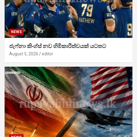
NEWS
ජැෆ්නා කිංග්ස් නව හිමිකාරීත්වයක් යටතට
August 5, 2026
editor