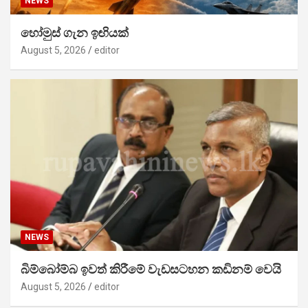
NEWS
හෝමුස් ගැන ඉඟියක්
August 5, 2026
editor
NEWS
බිම්බෝම්බ ඉවත් කිරීමේ වැඩසටහන කඩිනම් වෙයි
August 5, 2026
editor