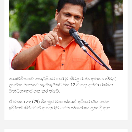
කොච්චිකඩේ පොලීසියට භාර වූ හිටපු රාජ්‍ය අමාත්‍ය නිමල්
ලාන්සා මහතාව සැප්තැම්බර් මස 12 වනදා දක්වා රක්ෂිත
බන්ධනාගාර ගත කර තිබේ.
ඒ
මහතා අද (29) මීගමුව මහෙස්ත්‍රාත් අධිකරණය වෙත
ඉදිරිපත් කිරීමෙන් අනතුරුව මෙම නියෝගය ලබා දී ඇත.