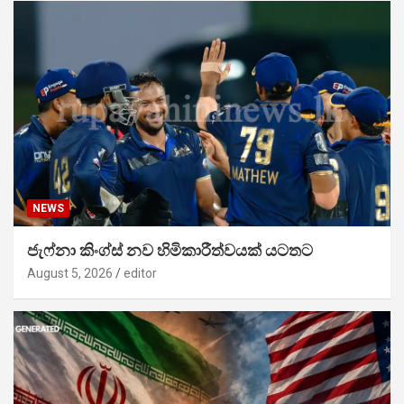
NEWS
ජැෆ්නා කිංග්ස් නව හිමිකාරීත්වයක් යටතට
August 5, 2026
editor