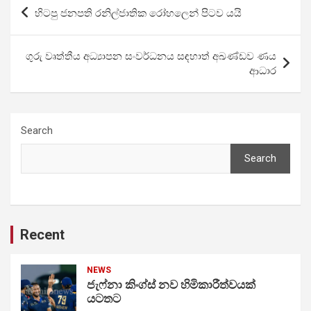
Post
හිටපු ජනපති රනිල්ජාතික රෝහලෙන් පිටව යයි
navigation
ගුරු වෘත්තීය අධ්‍යාපන සංවර්ධනය සඳහාත් අඛණ්ඩව ණය
ආධාර
Search
Search
Recent
NEWS
ජැෆ්නා කිංග්ස් නව හිමිකාරීත්වයක්
යටතට