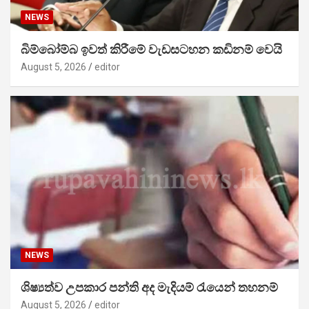
NEWS
බිම්බෝම්බ ඉවත් කිරීමේ වැඩසටහන කඩිනම් වෙයි
August 5, 2026
editor
NEWS
ශිෂ්‍යත්ව උපකාර පන්ති අද මැදියම් රැයෙන් තහනම්
August 5, 2026
editor