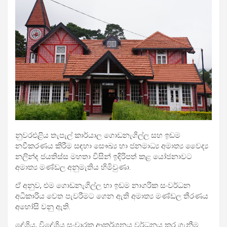
නුවරඑළිය තැපැල් කාර්යාල ගොඩනැගිල්ල සහ ඉඩම
නවීකරණය කිරීම සඳහා සෞඛ්‍ය හා ජනමාධ්‍ය අමාත්‍ය වෛද්‍ය
නලින්ද ජයතිස්ස මහතා විසින් ඉදිරිපත් කළ යෝජනාවට
අමාත්‍ය මණ්ඩල අනුමැතිය
හිමිවුණා.
ඒ අනුව, එම ගොඩනැගිල්ල හා ඉඩම නාගරික සංවර්ධන
අධිකාරිය වෙත පැවරීමට ගෙන ඇති අමාත්‍ය මණ්ඩල තීරණය
අහෝසි වනු ඇති.
දේශිය, විදේශිය සංචාරක ආකර්ශනය වර්ධනය කර ගැනීම