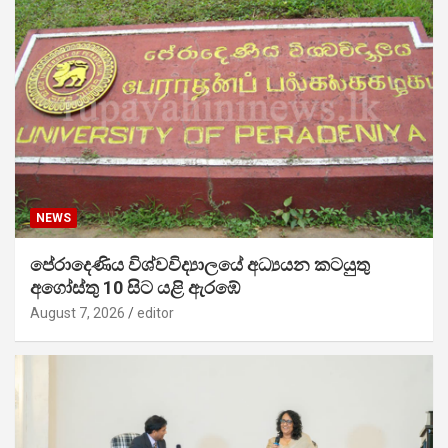
NEWS
පේරාදෙණිය විශ්වවිද්‍යාලයේ අධ්‍යයන කටයුතු
අගෝස්තු 10 සිට යළි ඇරඹේ
August 7, 2026
editor