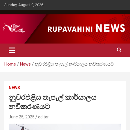
Skip
Sunday, August 9, 2026
to
content
Rupavahini News
Home
News
නුවරඑළිය තැපැල් කාර්යාලය නවීකරණයට
NEWS
නුවරඑළිය තැපැල් කාර්යාලය
නවීකරණයට
June 25, 2025
editor