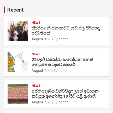
Recent
NEWS
තිරප්පනේ ජනතාවට නව ජල පිරිපහදු
පද්ධතියක්
August 9, 2026
editor
NEWS
22වැනි ව්‍යවස්ථා සංශෝධන පනත්
කෙටුම්පත ගැසට් කෙරේ…
August 7, 2026
editor
NEWS
පේරාදෙණිය විශ්වවිද්‍යාලයේ අධ්‍යයන
කටයුතු අගෝස්තු 10 සිට යළි ඇරඹේ
August 7, 2026
editor