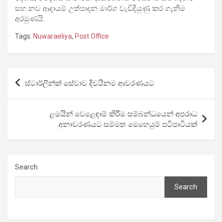
සහ නව ආදායම් උත්පාදන මාර්ග වැඩිදියුණු කර ගැනීම
අරමුණයි.
Tags:
Nuwaraeliya
,
Post Office
Post
ස්ටාර්ලින්ක් සේවාව දිවයිනම ආවරණයට
navigation
ළමයින් වෙළෙඳාම් කිරීම සම්බන්ධයෙන් අපරාධ
අනාවරණයට සම්මත මෙහෙයුම් පටිපාටියක්
Search
Search