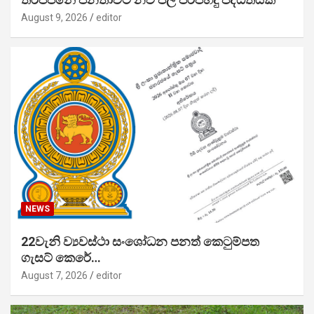
August 9, 2026
editor
NEWS
22වැනි ව්‍යවස්ථා සංශෝධන පනත් කෙටුම්පත
ගැසට් කෙරේ…
August 7, 2026
editor