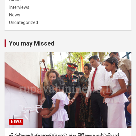
Interviews
News
Uncategorized
You may Missed
NEWS
තිරප්පනේ ජනතාවට නව ජල පිරිපහදු පද්ධතියක්