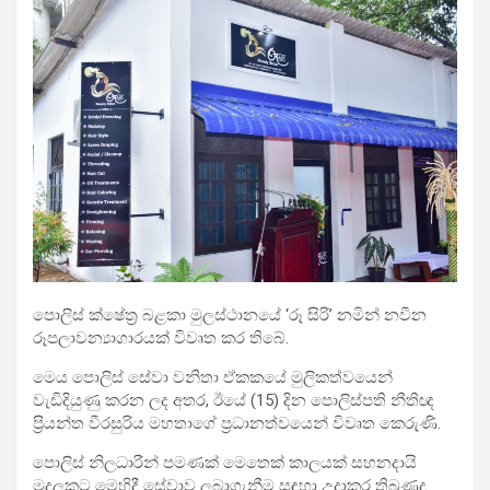
පොලිස් ක්ෂේත්‍ර බළකා මුලස්ථානයේ ‘රූ සිරි’ නමින් නවීන
රූපලාවන්‍යාගාරයක් විවෘත කර තිබේ.
මෙය පොලිස් සේවා වනිතා ඒකකයේ මුලිකත්වයෙන්
වැඩිදියුණු කරන ලද අතර, ඊයේ (15) දින පොලිස්පති නීතිඥ
ප්‍රියන්ත වීරසුරිය මහතාගේ ප්‍රධානත්වයෙන් විවෘත කෙරුණි.
පොලිස් නිලධාරීන් පමණක් මෙතෙක් කාලයක් සහනදායි
මුදලකට මෙහිදී සේවාව ලබාගැනීම සඳහා උදාකර තිබුණද