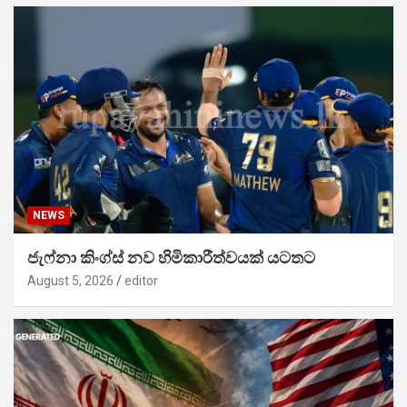
NEWS
ජැෆ්නා කිංග්ස් නව හිමිකාරීත්වයක් යටතට
August 5, 2026
editor