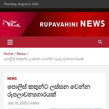
Skip
Thursday, August 6, 2026
to
content
Rupavahini News
Home
News
පොලිස් කතුන්ට ලස්සන වෙන්න රූපලාවන්‍යගාරයක්
NEWS
පොලිස් කතුන්ට ලස්සන වෙන්න
රූපලාවන්‍යගාරයක්
July 16, 2025
editor