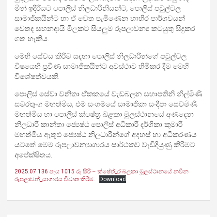
මින් ඉදිරියට පොලිස් නිලධාරිනියන්ට, පොලිස් පවුල්වල
සාමාජිකයින්ට හා ඒ වෙත පැමිණෙන භාහිර පාර්ශවයන්
වෙතද සහනදායි මිලකට සියලුම රූපලාවන්‍ය කටයුතු සිදුකර
ගත හැකිය.
මෙහි සේවය කිරීම සඳහා පොලිස් නිලධාරීන්ගේ පවුල්වල
විෂයෙහි ප්‍රවීණ සාමාජිකයින්ට අවස්ථාව හිමිකර දීම මෙහි
විශේෂත්වයකි.
පොලිස් සේවා වනිතා ඒකකයේ වැඩබලන සභාපතිනි නිල්මිණී
සමරතුංග මහත්මිය, එම සංගමයේ සාමාජිකා සංදීපා සෙව්මිණි
මහත්මිය හා පොලිස් ක්ෂේත්‍ර බළකා මුලස්ථානයේ අණදෙන
නිලධාරී කාන්තා ජ්‍යෙෂ්ඨ පොලිස් අධිකාරී දර්ශිකා කුමාරි
මහත්මිය ඇතුළු ජ්‍යෙෂ්ඨ නිලධාරීන්ගේ අදහස් හා අධීකරණය
යටතේ මෙම රූපලාවන්‍යාගාරය සාර්ථකව වැඩිදියුණු කිරීමට
අපේක්ෂිතය.
2025.07.136 පැය 1015 රූ සිරි – ක්ෂේත්_ර බලකා මූලස්ථානයේ නවීන
රූපලාවන්_යාගාරය විවෘත කිරීම.
Download