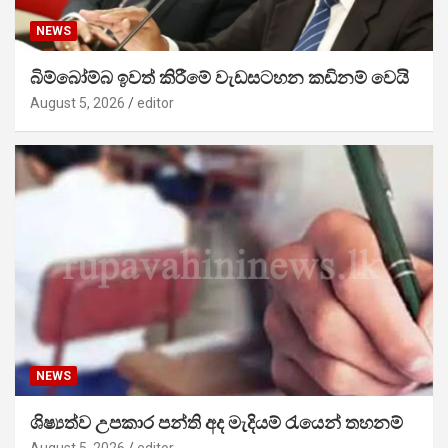
NEWS
බිම්බෝම්බ ඉවත් කිරීමේ වැඩසටහන කඩිනම් වෙයි
August 5, 2026
editor
NEWS
ශිෂ්‍යත්ව උපකාර පන්ති අද මැදියම් රැයෙන් තහනම්
August 5, 2026
editor