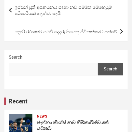
Post
ඉස්සන් ප්‍රති අපනයනය සඳහා නව සම්මත මෙහෙයුම්
navigation
පටිපාටියක් හඳුන්වා දෙයි
ලොරි රථයකට යටවී දෙදරු පියෙකු ජීවීතක්ෂයට පත්වේ
Search
Search
Recent
NEWS
ජැෆ්නා කිංග්ස් නව හිමිකාරීත්වයක්
යටතට