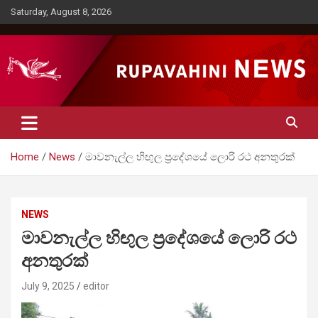
Skip
Saturday, August 8, 2026
to
content
Rupavahini News
Home
News
මාවනැල්ල හිඟුල ප්‍රදේශයේ ලොරි රථ අනතුරක්
NEWS
මාවනැල්ල හිඟුල ප්‍රදේශයේ ලොරි රථ
අනතුරක්
July 9, 2025
editor