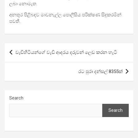
ලබා නොමැත.
අනතුර පිළිබඳව මාවනැල්ල පොලීසිය පරික්ෂණ සිදුකරමින්
පවතී.
Post
වැඩිහිටියන්ගේ වැඩි ආදරය දරුවන් ලෙඩ කරන හැටි
navigation
රට පුරා දන්සල් 8355ක්
Search
Search