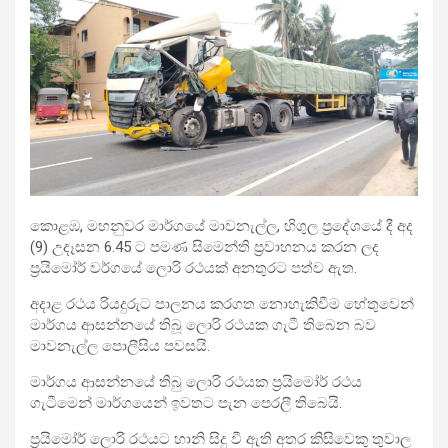
කොළඹ, මහනුවර මාර්ගයේ මාවනැල්ල, හිගුල ප්‍රදේශයේ දී අද
(9) උදෑසන 6.45 ට පමණ සිමෙන්ති ප්‍රවාහනය කරන ලද
ප්‍රයිමෝර් වර්ගයේ ලොරි රථයක් අනතුරට පත්ව ඇත.
අදාළ රථය රියදුරුට පාලනය කරගත නොහැකිවීම හේතුවෙන්
මාර්ගය ආසන්නයේ තිබූ ලොරි රථයක ගැටී තිබෙන බව
මාවනැල්ල පොලීසිය පවසයි.
මාර්ගය ආසන්නයේ තිබු ලොරි රථයක ප්‍රයිමෝර් රථය
ගැටීමෙන් මාර්ගයෙන් ඉවතට පැන පෙරලී තිබෙයි.
ප්‍රයිමෝර් ලොරි රථයට හානි සිදු වී ඇති අතර කිසිවෙකු තුවාල