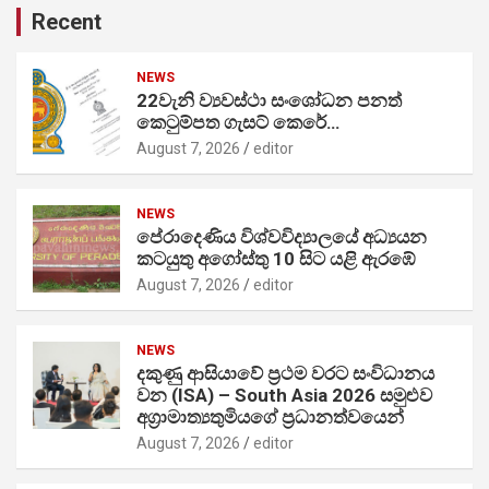
Recent
NEWS
22වැනි ව්‍යවස්ථා සංශෝධන පනත්
කෙටුම්පත ගැසට් කෙරේ…
August 7, 2026
editor
NEWS
පේරාදෙණිය විශ්වවිද්‍යාලයේ අධ්‍යයන
කටයුතු අගෝස්තු 10 සිට යළි ඇරඹේ
August 7, 2026
editor
NEWS
දකුණු ආසියාවේ ප්‍රථම වරට සංවිධානය
වන (ISA) – South Asia 2026 සමුළුව
අග්‍රාමාත්‍යතුමියගේ ප්‍රධානත්වයෙන්
August 7, 2026
editor