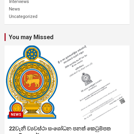
Interviews
News
Uncategorized
You may Missed
NEWS
22වැනි ව්‍යවස්ථා සංශෝධන පනත් කෙටුම්පත