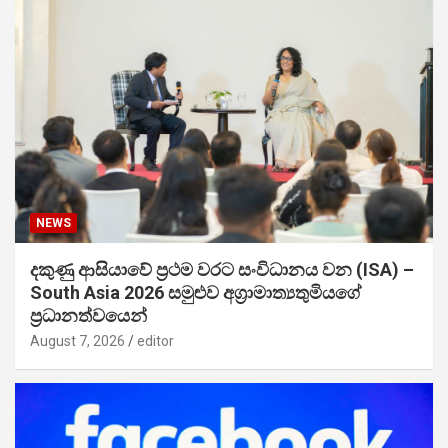
NEWS
දකුණු ආසියාවේ ප්‍රථම වරට සංවිධානය වන (ISA) –
South Asia 2026 සමුළුව අග්‍රාමාත්‍යතුමියගේ
ප්‍රධානත්වයෙන්
August 7, 2026
editor