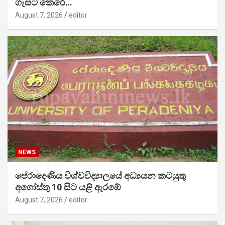
ගැසට් කෙරේ…
August 7, 2026
editor
NEWS
පේරාදෙණිය විශ්වවිද්‍යාලයේ අධ්‍යයන කටයුතු
අගෝස්තු 10 සිට යළි ඇරඹේ
August 7, 2026
editor