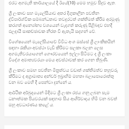
එරට අගමැති කාර්යාලයේ දී ඊයේ(10) මෙම හමුව සිදුව ඇත.
ශ්‍රී ලංකාව සහ මැලේසියාව අතර දිගුකාලීන පවතින
ද්විපාර්ශ්වික සම්බන්ධතාව තවදුරටත් ශක්තිමත් කිරීම අරමුණු
කරගත් අන්‍යෝන්‍ය වශයෙන් වැදගත් කරුණු පිළිබඳව එහදී
ඵලදායී සාකච්ඡාවක නිරත වී ඇතැයි සදහන් වේ.
විශේෂයෙන් මැලේසියාවේ විවිධ අංශ ඔස්සේ ශ්‍රී ලාංකිකයින්
සඳහා රැකියා අවස්ථා වැඩි කිරීමට සලකා බලන ලෙස
අගමැතිවරයාගෙන් ගෞරවයෙන් ඉල්ලා සිටීමට ද ශ්‍රී ලංකා
විදේශ අමාත්‍යවරයා මෙය අවස්ථාවක් කර ගෙන තිබුණි.
ශ්‍රී ලංකාව සමඟ පවතින මිත්‍රත්වය වඩාත් ශක්තිමත්ව තහුවරු
කිරීමට ද අග්‍රාමාත්‍ය අන්වර් ඉබ්‍රාහිම් මහතා බලාපොරොත්තු
වන බව මෙහි දී පෙන්වා දුන්නේ ය.
ආර්ථික අර්බුදයෙන් මිදීමට ශ්‍රී ලංකා රජය ගනු ලබන සෑම
ධනාත්මක පියවරයක් සඳහාම සිය ආශිර්වාදය හිමි වන බවත්
ඔහු අවධාරණය කළේ ය.