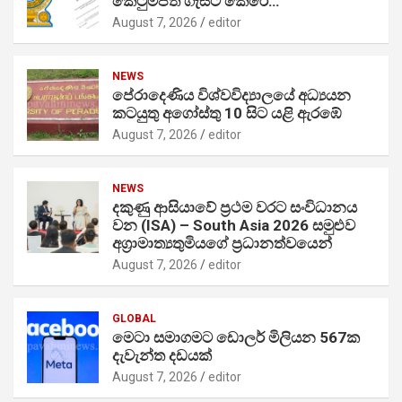
කෙටුම්පත ගැසට් කෙරේ…
August 7, 2026
editor
NEWS
පේරාදෙණිය විශ්වවිද්‍යාලයේ අධ්‍යයන
කටයුතු අගෝස්තු 10 සිට යළි ඇරඹේ
August 7, 2026
editor
NEWS
දකුණු ආසියාවේ ප්‍රථම වරට සංවිධානය
වන (ISA) – South Asia 2026 සමුළුව
අග්‍රාමාත්‍යතුමියගේ ප්‍රධානත්වයෙන්
August 7, 2026
editor
GLOBAL
මෙටා සමාගමට ඩොලර් මිලියන 567ක
දැවැන්ත දඩයක්
August 7, 2026
editor