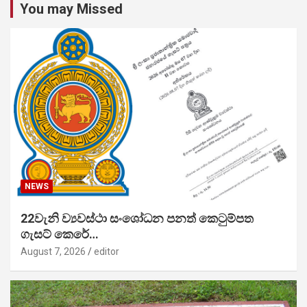
You may Missed
NEWS
22වැනි ව්‍යවස්ථා සංශෝධන පනත් කෙටුම්පත
ගැසට් කෙරේ…
August 7, 2026
editor