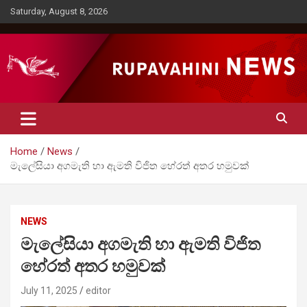
Skip
Saturday, August 8, 2026
to
content
Rupavahini News
Home
News
මැලේසියා අගමැති හා ඇමති විජිත හේරත් අතර හමුවක්
NEWS
මැලේසියා අගමැති හා ඇමති විජිත
හේරත් අතර හමුවක්
July 11, 2025
editor