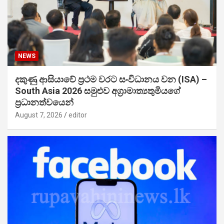
NEWS
දකුණු ආසියාවේ ප්‍රථම වරට සංවිධානය වන (ISA) –
South Asia 2026 සමුළුව අග්‍රාමාත්‍යතුමියගේ
ප්‍රධානත්වයෙන්
August 7, 2026
editor