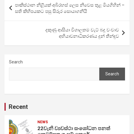
Post
පාකිස්ථාන නිළියක් අබිරහස් ලෙස නිවෙස තුළ මියගිහින් –
navigation
සති කිහිපයකට පසු සිරුර සොයාගනියි
දකුණු ආසියා විශාලතම වැට් බදු වංචාව
අභියාචනාධිකරණය දුන් තීන්දුව
Search
Search
Recent
NEWS
22වැනි ව්‍යවස්ථා සංශෝධන පනත්