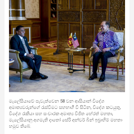
මැලේසියාවේ පැවැත්වෙන 58 වන ආසියාන් විදේශ
අමාත්‍යවරුන්ගේ රැස්වීමට සහභාගී වී සිටින, විදේශ කටයුතු,
විදේශ රැකියා සහ සංචාරක අමාත්‍ය විජිත හේරත් මහතා,
මැලේසියානු අගමැති දාතෝ සේරි අන්වර් බින් ඉබ්‍රාහිම් මහතා
හමුව තිබේ.