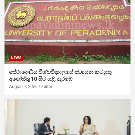
NEWS
පේරාදෙණිය විශ්වවිද්‍යාලයේ අධ්‍යයන කටයුතු
අගෝස්තු 10 සිට යළි ඇරඹේ
August 7, 2026
editor