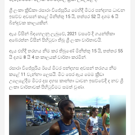
ශ්‍රී ලංකා ක්‍රිඩිකා රසාරා විජේසූරිය මෙහිදී මීටර පන්දහස ධාවන
ඉසව්ව අවසන් කළේ මිනිත්තු 15 යි, තත්පර 52 යි දශම 6 යි
බින්දුවක කාලයකින්.
ඇය විසින් බිඳහෙලනු ලැබුවේ, 2021 වසරේ දී ගයන්තිකා
අබේරත්න විසින් පිහිටුවා තිබූ ශ්‍රී ලංකා වාර්තාවයි.
ඇය එහිදී තරඟය නිම කර තිබුණේ මිනිත්තු 15 යි, තත්තර 55
යි දශම 8 යි 4 ක කාලයක් වාර්තා කරමින්.
රසාරා විජේසුරිය ඊයේ මීටර පන්දහස අවසන් තරගය නිම
කළේ 11 වැන්නා ලෙසයි. මීට පෙර ඇය මෙම ක්‍රීඩා
උලෙළේදීම මීටර දස දහස කාන්තා ධාවන ඉසව්වේදී ද නව ශ්‍රී
ලංකා වාර්තාවක් පිහිටුවීමට සමත් වුණා.