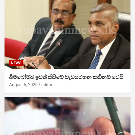
NEWS
බිම්බෝම්බ ඉවත් කිරීමේ වැඩසටහන කඩිනම් වෙයි
August 5, 2026
editor