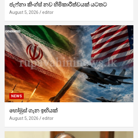
ජැෆ්නා කිංග්ස් නව හිමිකාරීත්වයක් යටතට
August 5, 2026
editor
NEWS
හෝමුස් ගැන ඉඟියක්
August 5, 2026
editor