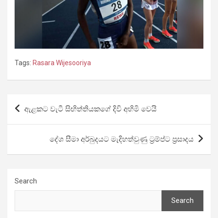
Tags:
Rasara Wijesooriya
Post
ඇළකට වැටී සිඟිත්තියකගේ දිවි අහිමි වෙයි
navigation
දේශ සීමා අර්බුදයට මැදිහත්වුණු ට්‍රම්ප්ට ප්‍රසාදය
Search
Search