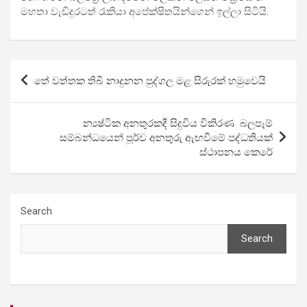
මහතා වැඩිදුරටත් රැකියා අපේක්ෂිතයින්ගෙන් ඉල්ලා සිටියි.
Post
තේ වත්තක තිබී නාදුනන පුද්ගල මළ සිරුරක් හමුවෙයි
navigation
න්‍යෂ්ටික අනතුරකදී සිදුවිය විකිරණ බලපෑම්
සම්බන්ධයෙන් පූර්ව අනතුරු ඇඟවීමේ පද්ධතියක්
ස්ථාපනය කෙරේ
Search
Search