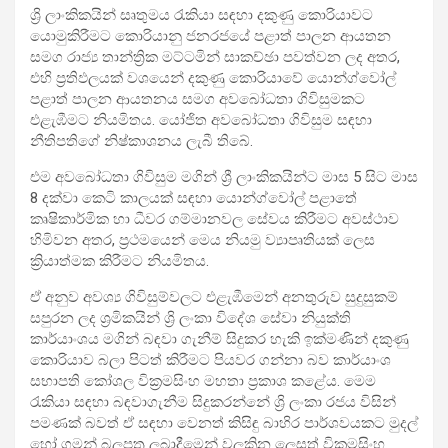
ශ්‍රි ලාංකිකයින් සෘතුමය රැකියා සඳහා දකුණු කොරියාවට
යොමුකිරීමට කොරියානු ජනරජයේ පළාත් පාලන ආයතන
සමග රාජ්‍ය තාන්ත්‍රික මට්ටමින් සාකච්ඡා පවත්වන ලද අතර,
එහි ප්‍රතිඵලයක් වශයෙන් දකුණු කොරියාවේ යොන්ග්වෝල්
පළාත් පාලන ආයතනය සමග අවබෝධතා ගිවිසුමකට
එළැඹීමට නියමිතය. යෝජිත අවබෝධතා ගිවිසුම සඳහා
නීතිපතිගේ නිෂ්කාශනය ලැබී තිබේ.
එම අවබෝධතා ගිවිසුම මගින් ශ්‍රී ලාංකිකයින්ට මාස 5 සිට මාස
8 දක්වා කෙටි කාලයක් සඳහා යොන්ග්වෝල් පළාතේ
කෘෂිකාර්මික හා ධීවර ගම්මානවල සේවය කිරීමට අවස්ථාව
හිමිවන අතර, ප්‍රථමයෙන් මෙය නියමු ව්‍යාපෘතියක් ලෙස
ක්‍රියාත්මක කිරීමට නියමිතය.
ඒ අනුව අවශ්‍ය ගිවිසුම්වලට එළැඹීමෙන් අනතුරුව සුදුසුකම්
සපුරන ලද ශ්‍රමිකයින් ශ්‍රි ලංකා විදේශ සේවා නියුක්ති
කාර්යාංශය මගින් බඳවා ගැනීම් සිදුකර හැකි ඉක්මණින් දකුණු
කොරියාව බලා පිටත් කිරීමට පියවර ගන්නා බව කාර්යාංශ
සභාපති කෝශල වික්‍රමසිංහ මහතා ප්‍රකාශ කළේය. මෙම
රැකියා සඳහා බඳවාගැනීම සිදුකරන්නේ ශ්‍රි ලංකා රජය විසින්
පමණක් බවත් ඒ සඳහා වෙනත් කිසිඳු බාහිර පාර්ශවයකට මුදල්
හෝ ගමන් බලපත්‍ර ලබාදීමෙන් වලකින ලෙසත් වික්‍රමසිංහ