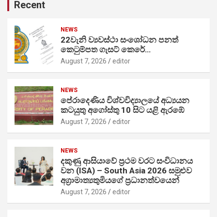
Recent
NEWS
22වැනි ව්‍යවස්ථා සංශෝධන පනත්
කෙටුම්පත ගැසට් කෙරේ…
August 7, 2026
editor
NEWS
පේරාදෙණිය විශ්වවිද්‍යාලයේ අධ්‍යයන
කටයුතු අගෝස්තු 10 සිට යළි ඇරඹේ
August 7, 2026
editor
NEWS
දකුණු ආසියාවේ ප්‍රථම වරට සංවිධානය
වන (ISA) – South Asia 2026 සමුළුව
අග්‍රාමාත්‍යතුමියගේ ප්‍රධානත්වයෙන්
August 7, 2026
editor