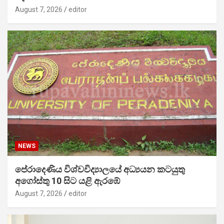
August 7, 2026
editor
NEWS
පේරාදෙණිය විශ්වවිද්‍යාලයේ අධ්‍යයන කටයුතු
අගෝස්තු 10 සිට යළි ඇරඹේ
August 7, 2026
editor