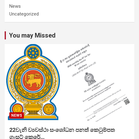
News
Uncategorized
You may Missed
NEWS
22වැනි ව්‍යවස්ථා සංශෝධන පනත් කෙටුම්පත
ගැසට් කෙරේ…