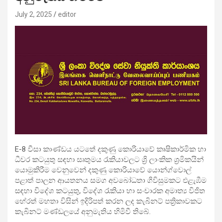
July 2, 2025
editor
E-8 වීසා කාණ්ඩය යටතේ දකුණු කොරියාවේ කෘෂිකාර්මික හා
ධීවර කටයුතු සඳහා සෘතුමය රැකියාවලට ශ්‍රි ලාංකික ශ්‍රමිකයින්
යොමුකිරීම වෙනුවෙන් දකුණු කොරියාවේ යොන්ග්වොල්
පළාත් පාලන ආයතනය සමග අවබෝධතා ගිවිසුමකට එළැඹීම
සඳහා විදේශ කටයුතු, විදේශ රැකියා හා සංචාරක අමාත්‍ය විජිත
හේරත් මහතා විසින් ඉදිරිපත් කරන ලද කැබිනට් පත්‍රිකාවකට
කැබිනට් මණ්ඩලයේ අනුමැතිය හිමිවී තිබේ.