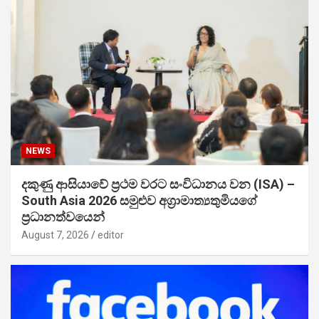
NEWS
දකුණු ආසියාවේ ප්‍රථම වරට සංවිධානය වන (ISA) –
South Asia 2026 සමුළුව අග්‍රාමාත්‍යතුමියගේ
ප්‍රධානත්වයෙන්
August 7, 2026
editor