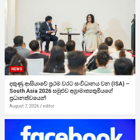
NEWS
දකුණු ආසියාවේ ප්‍රථම වරට සංවිධානය වන (ISA) –
South Asia 2026 සමුළුව අග්‍රාමාත්‍යතුමියගේ
ප්‍රධානත්වයෙන්
August 7, 2026
editor