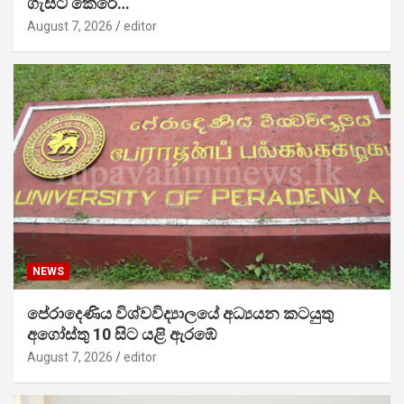
ගැසට් කෙරේ…
August 7, 2026
editor
NEWS
පේරාදෙණිය විශ්වවිද්‍යාලයේ අධ්‍යයන කටයුතු
අගෝස්තු 10 සිට යළි ඇරඹේ
August 7, 2026
editor