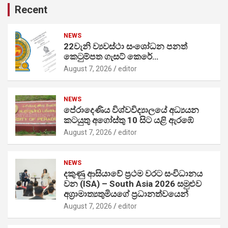
Recent
NEWS
22වැනි ව්‍යවස්ථා සංශෝධන පනත්
කෙටුම්පත ගැසට් කෙරේ…
August 7, 2026
editor
NEWS
පේරාදෙණිය විශ්වවිද්‍යාලයේ අධ්‍යයන
කටයුතු අගෝස්තු 10 සිට යළි ඇරඹේ
August 7, 2026
editor
NEWS
දකුණු ආසියාවේ ප්‍රථම වරට සංවිධානය
වන (ISA) – South Asia 2026 සමුළුව
අග්‍රාමාත්‍යතුමියගේ ප්‍රධානත්වයෙන්
August 7, 2026
editor