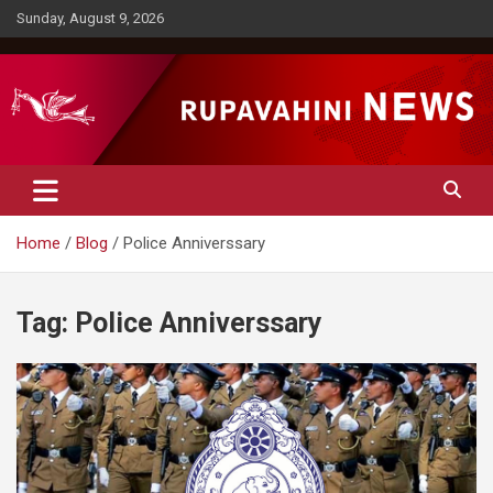
Skip
Sunday, August 9, 2026
to
content
Rupavahini News
Home
Blog
Police Anniverssary
Tag:
Police Anniverssary