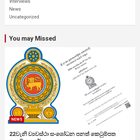
Interviews
News
Uncategorized
You may Missed
NEWS
22වැනි ව්‍යවස්ථා සංශෝධන පනත් කෙටුම්පත