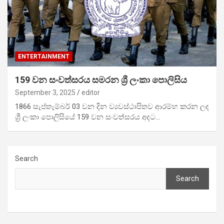
ENTERTAINMENT
159 වන සංවත්සරය සමරන ශ්‍රී ලංකා පොලිසිය
September 3, 2025
editor
1866 සැප්තැම්බර් 03 වන දින ව්‍යවස්ථාපිතව ආරම්භ කරන ලද
ශ්‍රී ලංකා පොලිසියේ 159 වන සංවත්සරය අදට…
Search
Search