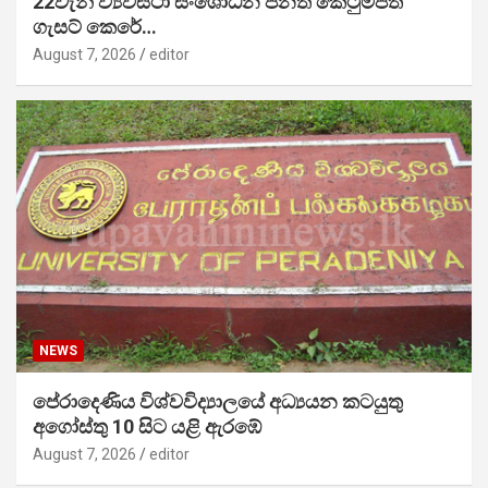
22වැනි ව්‍යවස්ථා සංශෝධන පනත් කෙටුම්පත
ගැසට් කෙරේ…
August 7, 2026
editor
NEWS
පේරාදෙණිය විශ්වවිද්‍යාලයේ අධ්‍යයන කටයුතු
අගෝස්තු 10 සිට යළි ඇරඹේ
August 7, 2026
editor