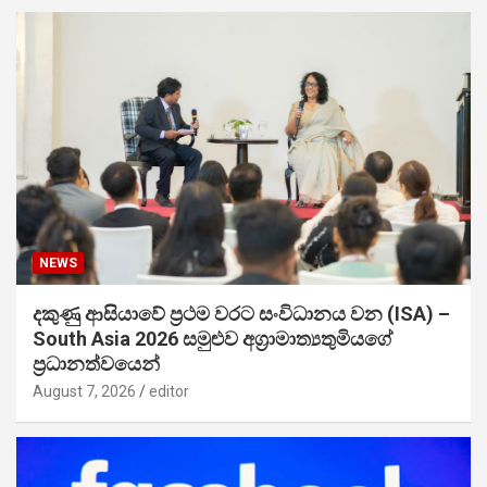
NEWS
දකුණු ආසියාවේ ප්‍රථම වරට සංවිධානය වන (ISA) –
South Asia 2026 සමුළුව අග්‍රාමාත්‍යතුමියගේ
ප්‍රධානත්වයෙන්
August 7, 2026
editor