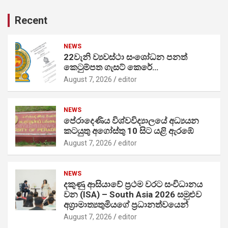
Recent
NEWS
22වැනි ව්‍යවස්ථා සංශෝධන පනත්
කෙටුම්පත ගැසට් කෙරේ…
August 7, 2026
editor
NEWS
පේරාදෙණිය විශ්වවිද්‍යාලයේ අධ්‍යයන
කටයුතු අගෝස්තු 10 සිට යළි ඇරඹේ
August 7, 2026
editor
NEWS
දකුණු ආසියාවේ ප්‍රථම වරට සංවිධානය
වන (ISA) – South Asia 2026 සමුළුව
අග්‍රාමාත්‍යතුමියගේ ප්‍රධානත්වයෙන්
August 7, 2026
editor