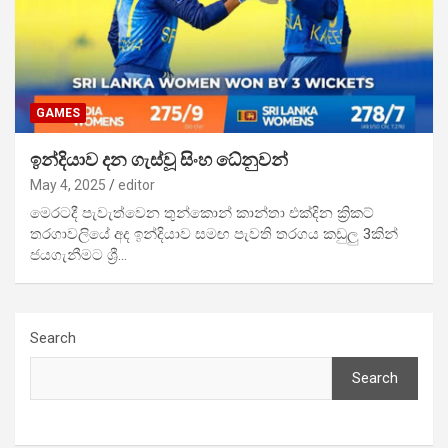
GAMES
ඉන්දියාව දන ගැස්වූ සිංහ ධේනුවන්
May 4, 2025
editor
මෙරටදී පැවැත්වෙන තුන්කොන් කාන්තා එක්දින ක්‍රිකට්
තරගාවලියේ අද ඉන්දියාව සමඟ පැවති තරගය කඩුලු 3කින්
ජයගැනීමට ශ්‍රී…
Search
Search