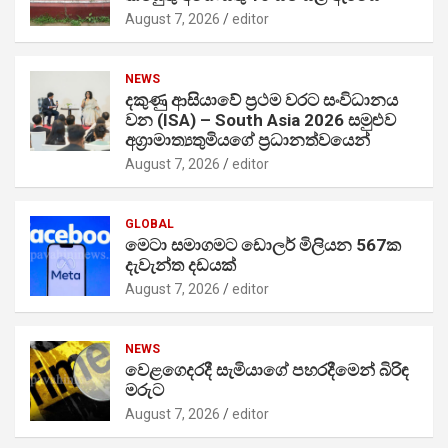
August 7, 2026
editor
NEWS
දකුණු ආසියාවේ ප්‍රථම වරට සංවිධානය
වන (ISA) – South Asia 2026 සමුළුව
අග්‍රාමාත්‍යතුමියගේ ප්‍රධානත්වයෙන්
August 7, 2026
editor
GLOBAL
මෙටා සමාගමට ඩොලර් මිලියන 567ක
දැවැන්ත දඩයක්
August 7, 2026
editor
NEWS
වෙළගෙදරදී සැමියාගේ පහරදීමෙන් බිරිඳ
මරුට
August 7, 2026
editor