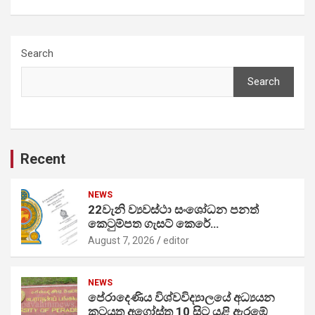
Search
Search
Recent
NEWS
22වැනි ව්‍යවස්ථා සංශෝධන පනත්
කෙටුම්පත ගැසට් කෙරේ…
August 7, 2026
editor
NEWS
පේරාදෙණිය විශ්වවිද්‍යාලයේ අධ්‍යයන
කටයුතු අගෝස්තු 10 සිට යළි ඇරඹේ