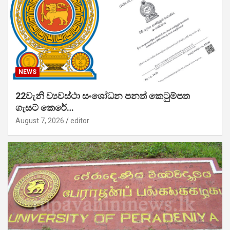
NEWS
22වැනි ව්‍යවස්ථා සංශෝධන පනත් කෙටුම්පත
ගැසට් කෙරේ…
August 7, 2026
editor