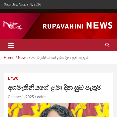
Skip
Saturday, August 8, 2026
to
content
Rupavahini News
Home
News
අගමැතිනියගේ ළමා දින සුබ පැතුම
NEWS
අගමැතිනියගේ ළමා දින සුබ පැතුම
October 1, 2025
editor