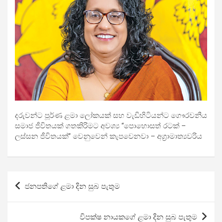
දරුවන්ට පූර්ණ ළමා ලෝකයක් සහ වැඩිහිටියන්ට ගෞරවනීය
සමාජ ජීවිතයක් ගතකිරිමට අවශ්‍ය “පො‍හොසත් රටක් –
ලස්සන ජීවිතයක්” වෙනුවෙන් කැප‍වෙනවා – අග්‍රාමාත්‍යවරිය
Post
ජනපතිගේ ළමා දින සුබ පැතුම
navigation
විපක්ෂ නායකගේ ළමා දින සුබ පැතුම