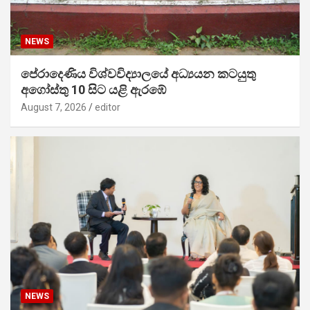
NEWS
පේරාදෙණිය විශ්වවිද්‍යාලයේ අධ්‍යයන කටයුතු
අගෝස්තු 10 සිට යළි ඇරඹේ
August 7, 2026
editor
NEWS