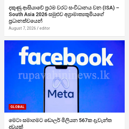
දකුණු ආසියාවේ ප්‍රථම වරට සංවිධානය වන (ISA) –
South Asia 2026 සමුළුව අග්‍රාමාත්‍යතුමියගේ
ප්‍රධානත්වයෙන්
August 7, 2026
editor
GLOBAL
මෙටා සමාගමට ඩොලර් මිලියන 567ක දැවැන්ත
දඩයක්