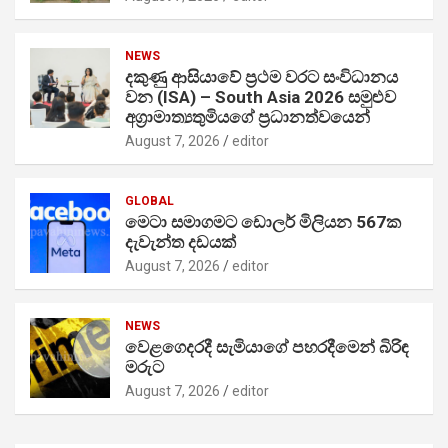
NEWS
දකුණු ආසියාවේ ප්‍රථම වරට සංවිධානය
වන (ISA) – South Asia 2026 සමුළුව
අග්‍රාමාත්‍යතුමියගේ ප්‍රධානත්වයෙන්
August 7, 2026
editor
GLOBAL
මෙටා සමාගමට ඩොලර් මිලියන 567ක
දැවැන්ත දඩයක්
August 7, 2026
editor
NEWS
වෙළගෙදරදී සැමියාගේ පහරදීමෙන් බිරිඳ
මරුට
August 7, 2026
editor