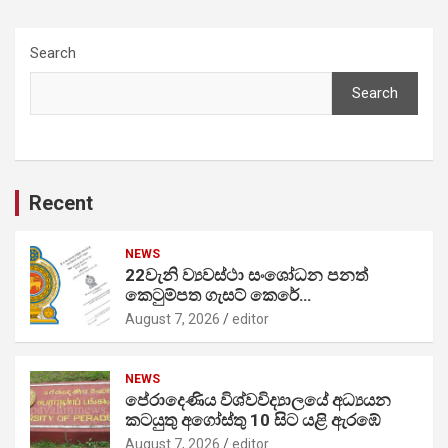
Search
Search
Recent
NEWS
22වැනි ව්‍යවස්ථා සංශෝධන පනත්
කෙටුම්පත ගැසට් කෙරේ…
August 7, 2026
editor
NEWS
පේරාදෙණිය විශ්වවිද්‍යාලයේ අධ්‍යයන
කටයුතු අගෝස්තු 10 සිට යළි ඇරඹේ
August 7, 2026
editor