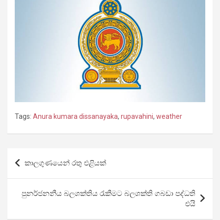
Tags:
Anura kumara dissanayaka
,
rupavahini
,
weather
Post
කාලගුණයෙන් රතු එළියක්
navigation
පුනර්ජනනීය බලශක්තිය රැකීමට බලශක්ති ගබඩා පද්ධති
එයි