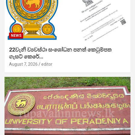
NEWS
22වැනි ව්‍යවස්ථා සංශෝධන පනත් කෙටුම්පත
ගැසට් කෙරේ…
August 7, 2026
editor