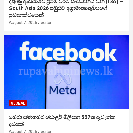
දකුණු ආසියාවේ ප්‍රථම වරට සංවිධානය වන (ISA) –
South Asia 2026 සමුළුව අග්‍රාමාත්‍යතුමියගේ
ප්‍රධානත්වයෙන්
August 7, 2026
editor
GLOBAL
මෙටා සමාගමට ඩොලර් මිලියන 567ක දැවැන්ත
දඩයක්
August 7, 2026
editor