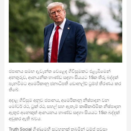
ජපානය සමඟ දැවැන්ත වෙළෙඳ ගිවිසුමකට එළැඹීමෙන්
අනතුරුව, ආනයනික භාණ්ඩ සඳහා සියයට 15ක තීරු බද්දක්
පැනවීමට අමෙරිකානු ජනාධිපති ඩොනල්ඩ් ට්‍රම්ප් තීරණය කර
තිබේ.
අදාළ ගිවිසුම අනුව ජපානය, අමෙරිකානු නිෂ්පාදන වන
මෝටර් රථ, ට්‍රක් රථ, සහල් සහ ඇතැම් කෘෂිකාර්මික නිෂ්පාදන
ඇතුළු අනෙකුත් ආනයනය භාණ්ඩ සඳහා සියයට 15ක බද්දක්
අඩුකර ඇති බවය.
Truth Social ගිණුමෙහි සටහනක් තබමින් ට්‍රම්ප් පවසා