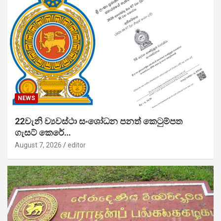
NEWS
22වැනි ව්‍යවස්ථා සංශෝධන පනත් කෙටුම්පත
ගැසට් කෙරේ…
August 7, 2026
editor