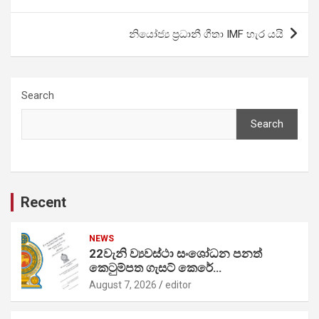
නියෝජ්‍ය ප්‍රධානී ගීතා IMF හැර යයි
Search
Search
Recent
NEWS
22වැනි ව්‍යවස්ථා සංශෝධන පනත්
කෙටුම්පත ගැසට් කෙරේ…
August 7, 2026
editor