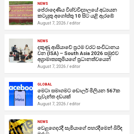
NEWS
පේරාදෙණිය විශ්වවිද්‍යාලයේ අධ්‍යයන
කටයුතු අගෝස්තු 10 සිට යළි ඇරඹේ
August 7, 2026
editor
NEWS
දකුණු ආසියාවේ ප්‍රථම වරට සංවිධානය
වන (ISA) – South Asia 2026 සමුළුව
අග්‍රාමාත්‍යතුමියගේ ප්‍රධානත්වයෙන්
August 7, 2026
editor
GLOBAL
මෙටා සමාගමට ඩොලර් මිලියන 567ක
දැවැන්ත දඩයක්
August 7, 2026
editor
NEWS
වෙළගෙදරදී සැමියාගේ පහරදීමෙන් බිරිඳ
මරුට