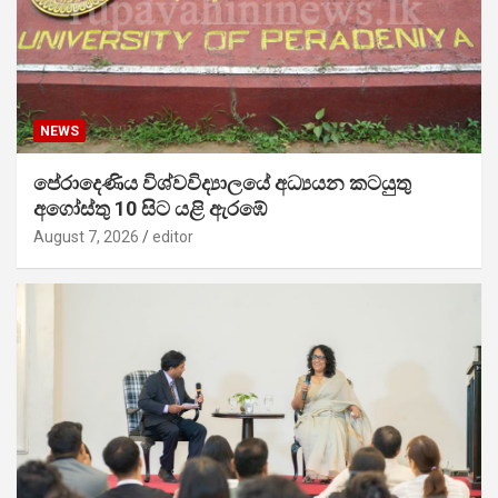
NEWS
පේරාදෙණිය විශ්වවිද්‍යාලයේ අධ්‍යයන කටයුතු
අගෝස්තු 10 සිට යළි ඇරඹේ
August 7, 2026
editor