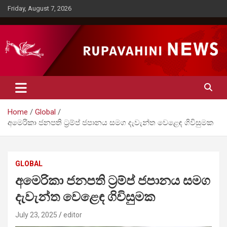
Skip
Friday, August 7, 2026
to
content
Rupavahini News
Home
Global
අමෙරිකා ජනපති ට්‍රම්ප් ජපානය සමග දැවැන්ත වෙළෙඳ ගිවිසුමක
GLOBAL
අමෙරිකා ජනපති ට්‍රම්ප් ජපානය සමග
දැවැන්ත වෙළෙඳ ගිවිසුමක
July 23, 2025
editor