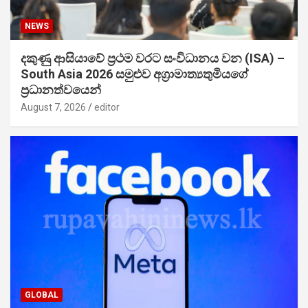
NEWS
දකුණු ආසියාවේ ප්‍රථම වරට සංවිධානය වන (ISA) –
South Asia 2026 සමුළුව අග්‍රාමාත්‍යතුමියගේ
ප්‍රධානත්වයෙන්
August 7, 2026
editor
GLOBAL