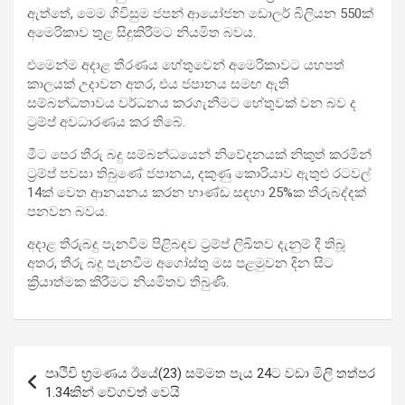
ඇත්තේ, මෙම ගිවිසුම ජපන් ආයෝජන ඩොලර් බිලියන 550ක්
අමෙරිකාව තුළ සිදුකිරීමට නියමිත බවය.
එමෙන්ම අදාළ තීරණය හේතුවෙන් අමෙරිකාවට යහපත්
කාලයක් උදාවන අතර, එය ජපානය සමඟ ඇති
සම්බන්ධතාවය වර්ධනය කරගැනීමට හේතුවක් වන බව ද
ට්‍රම්ප් අවධාරණය කර තිබේ.
මීට පෙර තීරු බදු සම්බන්ධයෙන් නිවේදනයක් නිකුත් කරමින්
ට්‍රම්ප් පවසා තිබුණේ ජපානය, දකුණු කොරියාව ඇතුළු රටවල්
14ක් වෙත ආනයනය කරන භාණ්ඩ සඳහා 25%ක තීරුබද්දක්
පනවන බවය.
අදාළ තීරුබදු පැනවීම පිළිබඳව ට්‍රම්ප් ලිඛිතව දැනුම් දී තිබූ
අතර, තීරු බදු පැනවීම අගෝස්තු මස පළමුවන දින සිට
ක්‍රියාත්මක කිරීමට නියමිතව තිබුණි.
Post
පෘථිවි භ්‍රම­ණය ඊයේ(23) සම්මත පැය 24ට වඩා මිලි තත්පර
navigation
1.34කින් වේග­වත් වෙයි