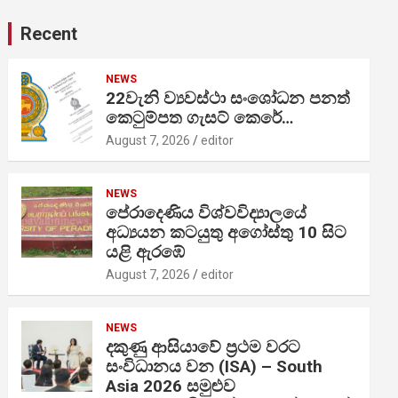
Recent
NEWS
22වැනි ව්‍යවස්ථා සංශෝධන පනත්
කෙටුම්පත ගැසට් කෙරේ…
August 7, 2026
editor
NEWS
පේරාදෙණිය විශ්වවිද්‍යාලයේ
අධ්‍යයන කටයුතු අගෝස්තු 10 සිට
යළි ඇරඹේ
August 7, 2026
editor
NEWS
දකුණු ආසියාවේ ප්‍රථම වරට
සංවිධානය වන (ISA) – South
Asia 2026 සමුළුව