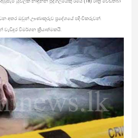
ුසැමි යුවලක් නාඳුනන පුද්ගලයෙකු ඊයේ (18) රාත්‍රී වෙඩිතබා
ක් වන අතර ඔවුන් ඌණාකූරුව ප්‍රදේශයේ පදිංචිකරුවන්.
ැඩිදුර විමර්ශන ක්‍රියාත්මකයි.