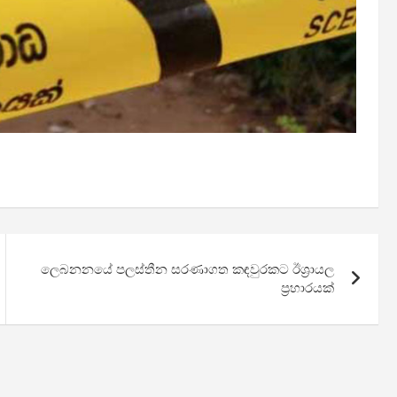
ලෙබනනයේ පලස්තීන සරණාගත කඳවුරකට ඊශ්‍රායල
ප්‍රහාරයක්