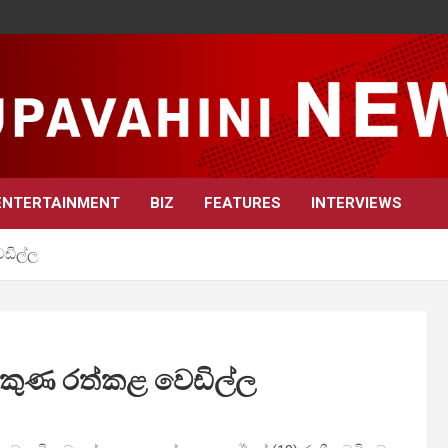
ENTERTAINMENT
BIZ
FEATURES
INTERVIEWS
ෙඩිල්ල
 දකුණ රත්කළ වෙඩිල්ල