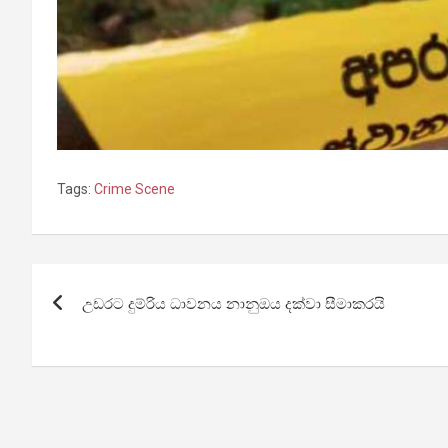
Tags:
‍‍‍‍‍‍‍‍‍‍‍‍‍Crime Scene
Post
උඩරට දුම්රිය ධාවනය නානුඔය දක්වා සීමාකරයි
navigation