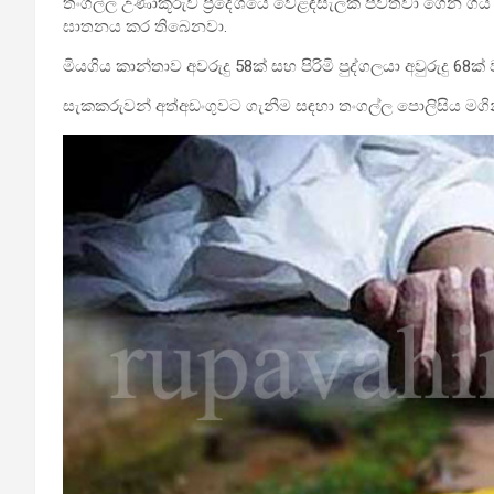
තංගල්ල උණාකූරුව ප්‍රදේශයේ වෙළඳසැලක් පවත්වා ගෙන ගිය අඹ
ඝාතනය කර තිබෙනවා.
මියගිය කාන්තාව අවරුදු 58ක් සහ පිරිමි පුද්ගලයා අවුරුදු 68
සැකකරුවන් අත්අඩංගුවට ගැනීම සඳහා තංගල්ල පොලිසිය මගින් ව