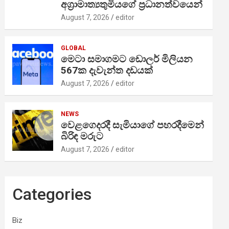
අග්‍රාමාත්‍යතුමියගේ ප්‍රධානත්වයෙන්
August 7, 2026
editor
GLOBAL
මෙටා සමාගමට ඩොලර් මිලියන
567ක දැවැන්ත දඩයක්
August 7, 2026
editor
NEWS
වෙළගෙදරදී සැමියාගේ පහරදීමෙන්
බිරිඳ මරුට
August 7, 2026
editor
Categories
Biz