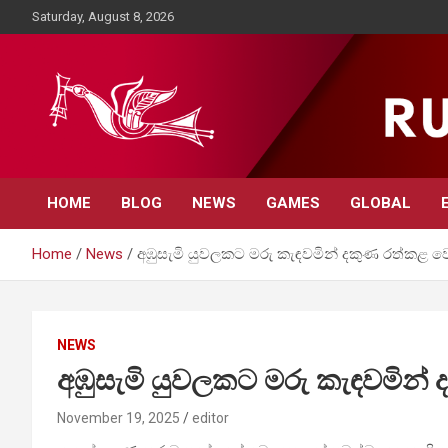
Skip
Saturday, August 8, 2026
to
content
Rupavahini News
HOME
BLOG
NEWS
GAMES
GLOBAL
Home
News
අඹුසැමි යුවලකට මරු කැඳවමින් දකුණ රත්කළ ව
NEWS
අඹුසැමි යුවලකට මරු කැඳවමින්
November 19, 2025
editor