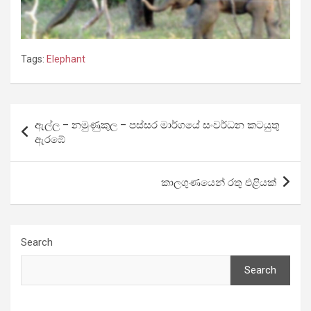
Tags:
Elephant
Post
ඇල්ල – නමුණුකුල – පස්සර මාර්ගයේ සංවර්ධන කටයුතු
navigation
ඇරඹේ
කාලගුණයෙන් රතු එළියක්
Search
Search