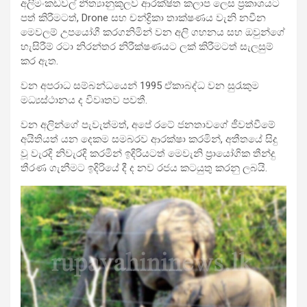
අලිමංකඩවල් නීත්‍යානුකූලව ආරක්ෂිත කලාප ලෙස ප්‍රකාශයට
පත් කිරීමටත්, Drone සහ චන්ද්‍රිකා තාක්ෂණය වැනි නවීන
මෙවලම් උපයෝගී කරගනිමින් වන අලි ගහනය සහ ඔවුන්ගේ
හැසිරීම් රටා නිරන්තර නිරීක්ෂණයට ලක් කිරීමටත් සැලසුම්
කර ඇත.
වන අපරාධ සම්බන්ධයෙන් 1995 ඒකාබද්ධ වන සුරැකුම
මධ්‍යස්ථානය ද විවෘතව පවතී.
වන අලින්ගේ පැවැත්මත්, අපේ රටේ ජනතාවගේ ජීවත්වීමේ
අයිතියත් යන දෙකම සමබරව ආරක්ෂා කරමින්, අතීතයේ සිදු
වූ වැරදි නිවැරදි කරමින් ඉදිරියටත් මෙවැනි ප්‍රායෝගික තීන්දු
තීරණ ගැනීමට ඉදිරියේ දී ද නව රජය කටයුතු කරනු ලබයි.