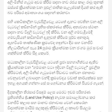
අලි-මිනිස් ගැටුම අවම කිරීම සඳහා නව රජය කාල රාමු තුනක්
ඔස්සේ ක්‍රියාත්මක වන පුළුල් ජාතික සැලැස්මක් දියත් කර ඇති
බව පරිසර අමාත්‍යාංශය සඳහන් කරනවා.
එහි කෙටිකාලීන වැඩපිළිවෙළ යටතේ දැනට පවතින වන අලි
වැටවල් කඩිනමින් ප්‍රතිසංස්කරණය කිරීම, අත්‍යවශ්‍ය ස්ථාන
සඳහා නව විදුලි වැටවල් ඉදි කිරීම, වන අලි ගම්වැදීමේදී
ගම්වැසියන් කඩිනමින් දැනුවත් කිරීමේ පූර්ව අනතුරු
ඇඟවීමේ තාක්ෂණික ක්‍රමවේද හඳුන්වා දීම සහ වනජීවී
නිලධාරීන්ගේ පැය 24 පුරාම ක්‍රියාත්මක වන ජංගම මුර සංචාර
ශක්තිමත් කිරීම සිදු කෙරේ.
මධ්‍යකාලීන වැඩපිළිවෙළ යටතේ ප්‍රජා සහභාගීත්වය ඇතිව
ක්‍රියාත්මක වන “ගම්මාන වටා ඉදිවන විදුලි වැටවල්” ප්‍රචලිත
කිරීමටත්, අලි-මිනිස් ගැටුමෙන් පීඩාවට පත්වන ජනතාව
වෙනුවෙන් ලබාදෙන වන්දි ක්‍රමවේදය වඩාත් කාර්යක්ෂම සහ
ඉහළ අගයක් ගන්නා සේ සංශෝධනය කිරීමටත් පියවර ගැනේ.
දිගුකාලීන තිරසාර විසඳුම් ලෙස මෙරට ඉඩම් පරිහරණ
ප්‍රතිපත්තිය (Land Use Policy) නැවත සමාලෝචනය කර
වනජීවී කලාප සහ මානව ජනාවාස වෙන් කෙරෙන
විද්‍යාත්මක මායිම් සලකුණු කිරීමටත්, ලංකාවේ සියලුම