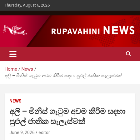
Skip
Thursday, August 6, 2026
to
content
Rupavahini News
Home
News
අලි – මිනිස් ගැටුම අවම කිරීම සඳහා පුළුල් ජාතික සැලැස්මක්
NEWS
අලි – මිනිස් ගැටුම අවම කිරීම සඳහා
පුළුල් ජාතික සැලැස්මක්
June 9, 2026
editor