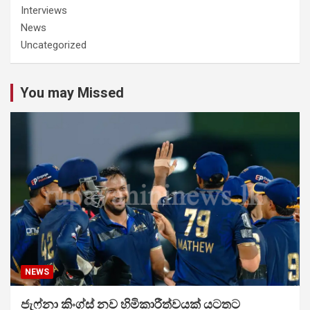
Interviews
News
Uncategorized
You may Missed
NEWS
ජැෆ්නා කිංග්ස් නව හිමිකාරීත්වයක් යටතට