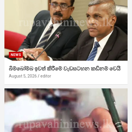
NEWS
බිම්බෝම්බ ඉවත් කිරීමේ වැඩසටහන කඩිනම් වෙයි
August 5, 2026
editor