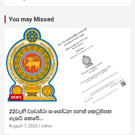
You may Missed
NEWS
22වැනි ව්‍යවස්ථා සංශෝධන පනත් කෙටුම්පත
ගැසට් කෙරේ…
August 7, 2026
editor