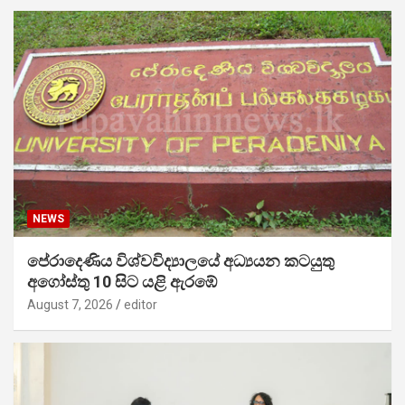
NEWS
පේරාදෙණිය විශ්වවිද්‍යාලයේ අධ්‍යයන කටයුතු
අගෝස්තු 10 සිට යළි ඇරඹේ
August 7, 2026
editor