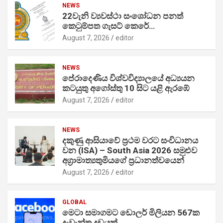
NEWS
22වැනි ව්‍යවස්ථා සංශෝධන පනත්
කෙටුම්පත ගැසට් කෙරේ…
August 7, 2026
editor
NEWS
පේරාදෙණිය විශ්වවිද්‍යාලයේ අධ්‍යයන
කටයුතු අගෝස්තු 10 සිට යළි ඇරඹේ
August 7, 2026
editor
NEWS
දකුණු ආසියාවේ ප්‍රථම වරට සංවිධානය
වන (ISA) – South Asia 2026 සමුළුව
අග්‍රාමාත්‍යතුමියගේ ප්‍රධානත්වයෙන්
August 7, 2026
editor
GLOBAL
මෙටා සමාගමට ඩොලර් මිලියන 567ක
දැවැන්ත දඩයක්