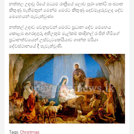
නත්තල උදාවූ ඊයේ මධ්‍යම රාත්‍රීයේ ලොව පුරා කෝටි සංඛ්‍යාත
කිතුණු බැතිමතුන් මෙන්ම මෙරට කිතුණු දෙව්මැදුරුවලද දේව
මෙහෙයන් පැවැත්වුණා.
නත්තල් උදාව වෙනුවෙන් මෙරට ප්‍රධාන දේව මෙහෙය
කොළඹ අගරදගුරු අතිඋතුම් මැල්කම් කාදිනල් රංජිත් හිමිගේ
ප්‍රධානත්වයෙන් උස්වැටකෙයියාව ශාන්ත මරියා
දේවස්ථානයේ දී පැවැත්වුණි.
Tags:
Christmas