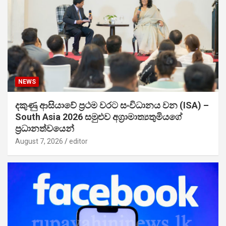
NEWS
දකුණු ආසියාවේ ප්‍රථම වරට සංවිධානය වන (ISA) –
South Asia 2026 සමුළුව අග්‍රාමාත්‍යතුමියගේ
ප්‍රධානත්වයෙන්
August 7, 2026
editor