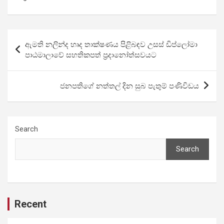
Post
ඇමති නලින්ද හෘද තාක්ෂණය පිළිබඳව උසස් ඩිප්ලෝමා
navigation
පාඨමාලාවේ සහතිකපත් ප්‍රදානෝත්සවයට
ජනපතිගේ නත්තල් දින සුබ පැතුම් පණිවිඩය
Search
Search
Recent