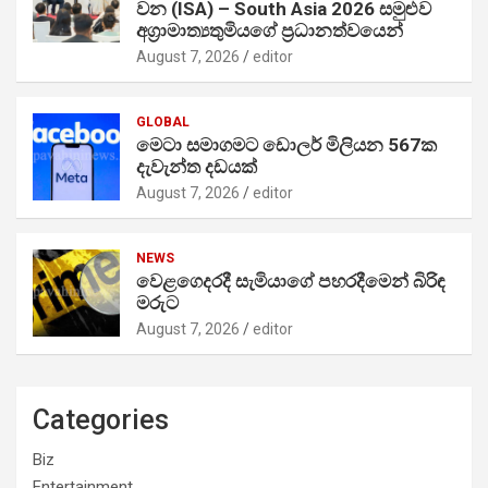
වන (ISA) – South Asia 2026 සමුළුව
අග්‍රාමාත්‍යතුමියගේ ප්‍රධානත්වයෙන්
August 7, 2026
editor
GLOBAL
මෙටා සමාගමට ඩොලර් මිලියන 567ක
දැවැන්ත දඩයක්
August 7, 2026
editor
NEWS
වෙළගෙදරදී සැමියාගේ පහරදීමෙන් බිරිඳ
මරුට
August 7, 2026
editor
Categories
Biz
Entertainment