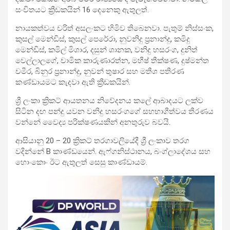
සංචිතයට ක්‍රීඩකයින් 16 දෙනෙකු ඇතුලත්.
නායකත්වය චරිත් අසලංකට හිමිව තිබෙනවා. පැතුම් නිස්සංක,
කුසල් මෙන්ඩිස්, කුසල් පෙරේරා, නුවනිදු ප්‍රනාන්දු, කමිදු
මෙන්ඩිස්, කමිල් මිශාර, දසුන් ශානක, වනිදු හසරංග, දුනිත්
වෙල්ලාලගේ, චාමික කාරුණාරත්න, මහීෂ් තීක්ෂණ, දුෂ්මන්ත
චමීර, බිනුර ප්‍රනාන්දු, නුවන් තුෂාර සහ මතීශ පතිරණ
කණ්ඩායමට කැදවා ඇති ක්‍රීඩකයින්.
ශ්‍රී ලංකා ක්‍රිකට් ආයතනය නිවේදනය කලේ ආබාදයට ලක්ව
සිටින දඟ පන්දු යවන වනිදු හසරංගගේ සහභාගීත්වය තීරණය
වන්නේ වෛද්‍ය පරික්ෂණයකින් අනතුරුව බවයි.
ආසියානු 20 – 20 ක්‍රිකට් තරගාවලියේදී ශ්‍රී ලංකාව තරග
වදින්නේ B කාණ්ඩයෙන්. ඇෆ්ගනිස්ථානය, බංග්ලාදේශය සහ
හොංකොං ඊට ඇතුලත් සෙසු කාණ්ඩායම්.