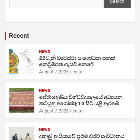
Search
Recent
NEWS
22වැනි ව්‍යවස්ථා සංශෝධන පනත්
කෙටුම්පත ගැසට් කෙරේ…
August 7, 2026
editor
NEWS
පේරාදෙණිය විශ්වවිද්‍යාලයේ අධ්‍යයන
කටයුතු අගෝස්තු 10 සිට යළි ඇරඹේ
August 7, 2026
editor
NEWS
දකුණු ආසියාවේ ප්‍රථම වරට සංවිධානය