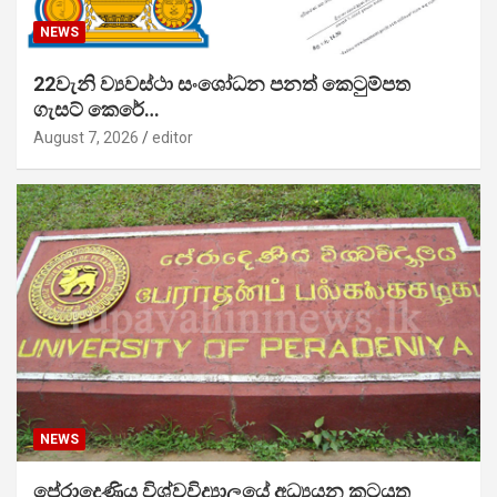
NEWS
22වැනි ව්‍යවස්ථා සංශෝධන පනත් කෙටුම්පත
ගැසට් කෙරේ…
August 7, 2026
editor
NEWS
පේරාදෙණිය විශ්වවිද්‍යාලයේ අධ්‍යයන කටයුතු