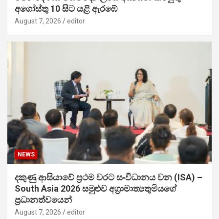
අගෝස්තු 10 සිට යළි ඇරඹේ
August 7, 2026
editor
NEWS
දකුණු ආසියාවේ ප්‍රථම වරට සංවිධානය වන (ISA) –
South Asia 2026 සමුළුව අග්‍රාමාත්‍යතුමියගේ
ප්‍රධානත්වයෙන්
August 7, 2026
editor