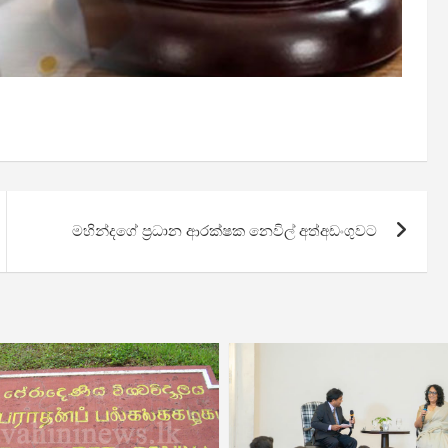
මහින්දගේ ප්‍රධාන ආරක්ෂක නෙවිල් අත්අඩංගුවට