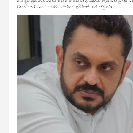
තීන්දුව ප්‍රතිශෝධනය කර තම සේවා දායකයා ඇප මත මුදාහරිණ
මහාධිකරණයට මෙම පෙත්සම ඉදිරිපත් කර තිබුණා.