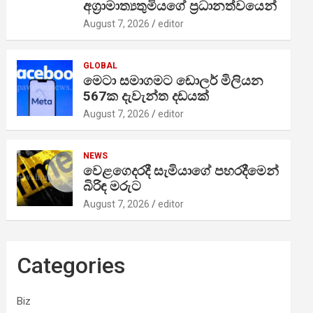
අග්‍රාමාත්‍යතුමියගේ ප්‍රධානත්වයෙන්
August 7, 2026
editor
GLOBAL
මෙටා සමාගමට ඩොලර් මිලියන
567ක දැවැන්ත දඩයක්
August 7, 2026
editor
NEWS
වෙළගෙදරදී සැමියාගේ පහරදීමෙන්
බිරිඳ මරුට
August 7, 2026
editor
Categories
Biz