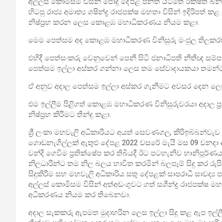
අල්ලස් කොමිසම විසින් පොදු දේපළ පනත යටතේ රක්ෂිත බන
හිටපු රාජ්‍ය අමාත්‍ය ශෂින්ද්‍ර රාජපක්ෂ මහතා විසින් ඉදිරිප
නිෂ්ප්‍රභ කරන ලෙස කොළඹ මහාධිකරණය නියම කළා.
මෙම පෙත්සම අද කොළඹ මහාධිකරණ විනිසුරු මංජුල තිලකරත්
එහිදී පෙත්සංකරු වෙනුවෙන් පෙනී සිටි ජනාධිපති නීතීඥ සම
පෙත්සම ඉල්ලා අස්කර ගන්නා ලෙස තම සේවාදායකයා තමන්ට උ
ඒ අනුව අදාල පෙත්සම ඉල්ලා අස්කර ගැනීමට අවසර දෙන ලෙස
එම ඉල්ලීම පිළිගත් කොළඹ මහාධිකරණ විනිසුරුවරයා අදාල ප
නිෂ්ප්‍රභ කිරීමට තීන්දු කළා.
ශ්‍රී ලංකා මහවැලි අධිකාරියට අයත් සෙවණගල, කිරිඉබ්බන්වැ
ගොඩනැගිල්ලක් ඇතුළු දේපළ 2022 වසරේ මැයි මස 09 වනදා ඇ
වන්දි ගෙවීම ප්‍රතික්ෂේප කර තිබියදී ඊට පටහැනිව හානිපූ
නිලධාරින්ට තම නිල බලය භාවිත කරමින් බලපෑම් සිදු කර රුපි
සිදුකිරීම සහ මහවැලි අධිකාරිය සතු දේපළක් සාපරාධී සාවද
අල්ලස් කොමිසම විසින් අත්අඩංගුවට ගත් සශීන්ද්‍ර රාජපක්ෂ
අධිකරණය නියම කර තිබෙනවා.
අදාල සැකකරු ඇපමත මුදාහරින ලෙස ඉල්ලා සිදු කළ ඇප ඉල්ලීම