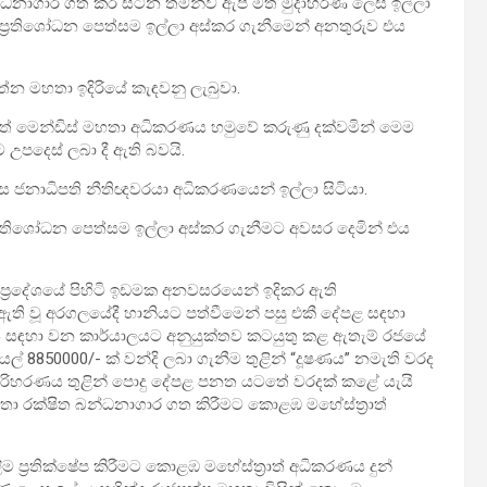
්ධනාගාර ගත කර සිටින තමන්ව ඇප මත මුදාහරිණ ලෙස ඉල්ලා
ත් කළ ප්‍රතිශෝධන පෙත්සම ඉල්ලා අස්කර ගැනීමෙන් අනතුරුව එය
න මහතා ඉදිරියේ කැඳවනු ලැබුවා.
්පත් මෙන්ඩිස් මහතා අධිකරණය හමුවේ කරුණු දක්වමින් මෙම
පදෙස් ලබා දී ඇති බවයි.
 ජනාධිපති නීතිඥවරයා අධිකරණයෙන් ඉල්ලා සිටියා.
්‍රතිශෝධන පෙත්සම ඉල්ලා අස්කර ගැනීමට අවසර දෙමින් එය
ව ප්‍රදේශයේ පිහිටි ඉඩමක අනවසරයෙන් ඉදිකර ඇති
ති වූ අරගලයේදී හානියට පත්වීමෙන් පසු එකී දේපළ සඳහා
ර්ණය සඳහා වන කාර්යාලයට අනුයුක්තව කටයුතු කළ ඇතැම් රජයේ
යල් 8850000/- ක් වන්දි ලබා ගැනීම තුළින් “දූෂණය” නමැති වරද
්‍ය පරිහරණය තුළින් පොදු දේපළ පනත යටතේ වරදක් කළේ යැයි
 මහතා රක්ෂිත බන්ධනාගාර ගත කිරීමට කොළඹ මහේස්ත්‍රාත්
 ප්‍රතික්ෂේප කිරීමට කොළඹ මහේස්ත්‍රාත් අධිකරණය දුන්