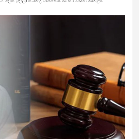
 ලෙස ඉල්ලා සශින්ද්‍ර රාජපක්ෂ මහතා විසින් කොළඹ