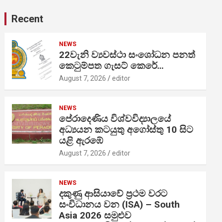
Recent
NEWS
22වැනි ව්‍යවස්ථා සංශෝධන පනත්
කෙටුම්පත ගැසට් කෙරේ…
August 7, 2026
editor
NEWS
පේරාදෙණිය විශ්වවිද්‍යාලයේ
අධ්‍යයන කටයුතු අගෝස්තු 10 සිට
යළි ඇරඹේ
August 7, 2026
editor
NEWS
දකුණු ආසියාවේ ප්‍රථම වරට
සංවිධානය වන (ISA) – South
Asia 2026 සමුළුව