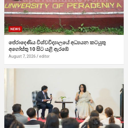
NEWS
පේරාදෙණිය විශ්වවිද්‍යාලයේ අධ්‍යයන කටයුතු
අගෝස්තු 10 සිට යළි ඇරඹේ
August 7, 2026
editor