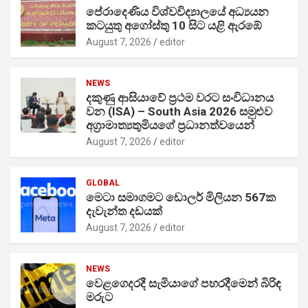
පේරාදෙණිය විශ්වවිද්‍යාලයේ අධ්‍යයන
කටයුතු අගෝස්තු 10 සිට යළි ඇරඹේ
August 7, 2026
editor
NEWS
දකුණු ආසියාවේ ප්‍රථම වරට සංවිධානය
වන (ISA) – South Asia 2026 සමුළුව
අග්‍රාමාත්‍යතුමියගේ ප්‍රධානත්වයෙන්
August 7, 2026
editor
GLOBAL
මෙටා සමාගමට ඩොලර් මිලියන 567ක
දැවැන්ත දඩයක්
August 7, 2026
editor
NEWS
වෙළගෙදරදී සැමියාගේ පහරදීමෙන් බිරිඳ
මරුට