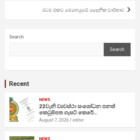
රටම එකට මෙහෙයුමේ දෛනික වාර්තාව
Search
Search
Recent
NEWS
22වැනි ව්‍යවස්ථා සංශෝධන පනත්
කෙටුම්පත ගැසට් කෙරේ…
August 7, 2026
editor
NEWS