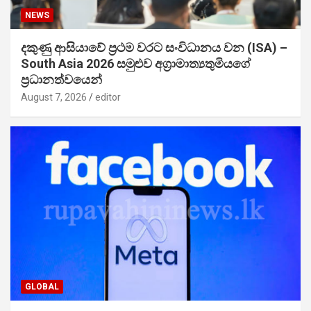
NEWS
දකුණු ආසියාවේ ප්‍රථම වරට සංවිධානය වන (ISA) –
South Asia 2026 සමුළුව අග්‍රාමාත්‍යතුමියගේ
ප්‍රධානත්වයෙන්
August 7, 2026
editor
GLOBAL