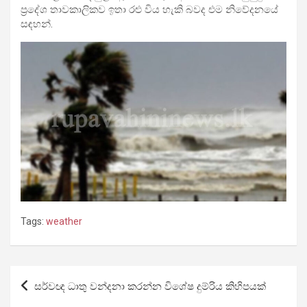
ප්‍රදේශ තාවකාලිකව ඉතා රළු විය හැකි බවද එම නිවේදනයේ
සඳහන්.
Tags:
weather
Post
සර්වඥ ධාතු වන්දනා කරන්න විශේෂ දුම්රිය කිහිපයක්
navigation