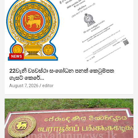
NEWS
22වැනි ව්‍යවස්ථා සංශෝධන පනත් කෙටුම්පත
ගැසට් කෙරේ…
August 7, 2026
editor