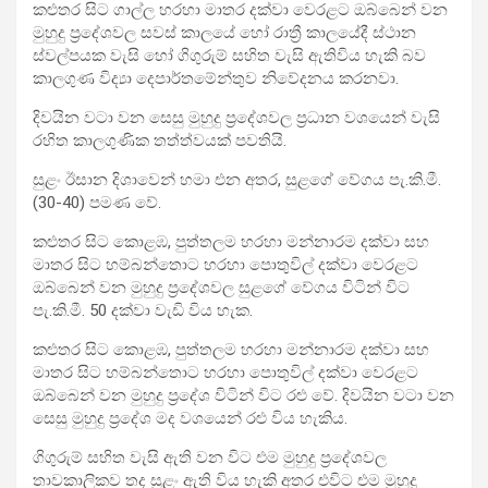
කළුතර සිට ගාල්ල හරහා මාතර දක්වා වෙරළට ඔබ්බෙන් වන
මුහුදු ප්‍රදේශවල සවස් කාලයේ හෝ රාත්‍රී කාලයේදී ස්ථාන
ස්වල්පයක වැසි හෝ ගිගුරුම් සහිත වැසි ඇතිවිය හැකි බව
කාලගුණ විද්‍යා දෙපාර්තමේන්තුව නිවේදනය කරනවා.
දිවයින වටා වන සෙසු මුහුදු ප්‍රදේශවල ප්‍රධාන වශයෙන් වැසි
රහිත කාලගුණික තත්ත්වයක් පවතියි.
සුළං ඊසාන දිශාවෙන් හමා එන අතර, සුළගේ වේගය පැ.කි.මී.
(30-40) පමණ වේ.
කළුතර සිට කොළඹ, පුත්තලම හරහා මන්නාරම දක්වා සහ
මාතර සිට හම්බන්තොට හරහා පොතුවිල් දක්වා වෙරළට
ඔබ්බෙන් වන මුහුදු ප්‍රදේශවල සුළගේ වේගය විටින් විට
පැ.කි.මී. 50 දක්වා වැඩි විය හැක.
කළුතර සිට කොළඹ, පුත්තලම හරහා මන්නාරම දක්වා සහ
මාතර සිට හම්බන්තොට හරහා පොතුවිල් දක්වා වෙරළට
ඔබ්බෙන් වන මුහුදු ප්‍රදේශ විටින් විට රළු වේ. දිවයින වටා වන
සෙසු මුහුදු ප්‍රදේශ මද වශයෙන් රළු විය හැකිය.
ගිගුරුම් සහිත වැසි ඇති වන විට එම මුහුදු ප්‍රදේශවල
තාවකාලිකව තද සුළං ඇති විය හැකි අතර එවිට එම මුහුදු