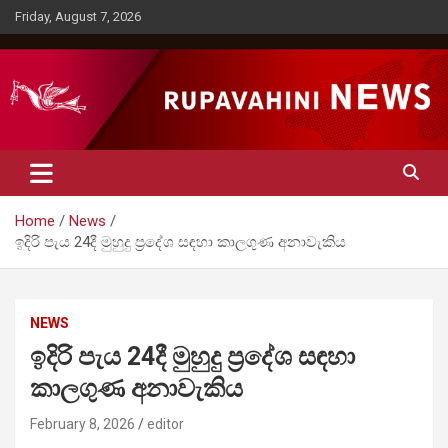
Skip
Friday, August 7, 2026
to
content
Rupavahini News
Home
News
ඉදිරි පැය 24දී මුහුදු ප්‍රදේශ සඳහා කාලගුණ අනාවැකිය
NEWS
ඉදිරි පැය 24දී මුහුදු ප්‍රදේශ සඳහා
කාලගුණ අනාවැකිය
February 8, 2026
editor