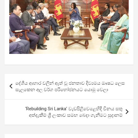
Post
දේශීය ආහාර වලින් ඈත් වූ ජනතාව දිව්‍යමය ඖෂධ ලෙස
navigation
සැලකෙන අල වර්ග පරිභෝජනයට යොමු වෙලා
‘Rebuilding Sri Lanka’ වැඩපිළිවෙළෙහිදී චීනය සතු
අත්දැකීම් ශ්‍රී ලංකාව සමඟ බෙදා ගැනීමට සුදානම්