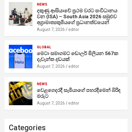
NEWS
දකුණු ආසියාවේ ප්‍රථම වරට සංවිධානය
වන (ISA) – South Asia 2026 සමුළුව
අග්‍රාමාත්‍යතුමියගේ ප්‍රධානත්වයෙන්
August 7, 2026
editor
GLOBAL
මෙටා සමාගමට ඩොලර් මිලියන 567ක
දැවැන්ත දඩයක්
August 7, 2026
editor
NEWS
වෙළගෙදරදී සැමියාගේ පහරදීමෙන් බිරිඳ
මරුට
August 7, 2026
editor
Categories