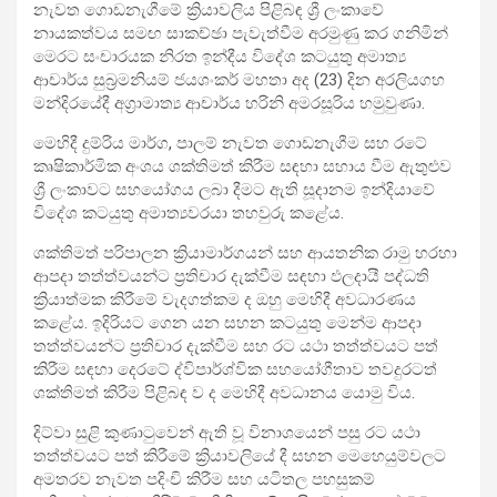
නැවත ගොඩනැගීමේ ක්‍රියාවලිය පිළිබඳ ශ්‍රී ලංකාවේ
නායකත්වය සමඟ සාකච්ඡා පැවැත්වීම අරමුණු කර ගනිමින්
මෙරට සංචාරයක
නිරත ඉන්දීය විදේශ කටයුතු අමාත්‍ය
ආචාර්ය සුබ්‍රමනියම් ජයශංකර් මහතා අද (23) දින අරලියගහ
මන්දිරයේදී අග්‍රාමාත්‍ය ආචාර්ය හරිනි අමරසූරිය හමුවුණා.
මෙහිදී දුම්රිය මාර්ග, පාලම් නැවත ගොඩනැගීම සහ රටේ
කෘෂිකාර්මික අංශය ශක්තිමත් කිරීම සඳහා සහාය වීම ඇතුළුව
ශ්‍රී ලංකාවට සහයෝගය ලබා දීමට ඇති සූදානම ඉන්දියාවේ
විදේශ කටයුතු අමාත්‍යවරයා තහවුරු කළේය.
ශක්තිමත් පරිපාලන ක්‍රියාමාර්ගයන් සහ ආයතනික රාමු හරහා
ආපදා තත්ත්වයන්ට ප්‍රතිචාර දැක්වීම සඳහා ඵලදායී පද්ධති
ක්‍රියාත්මක කිරීමේ වැදගත්කම ද ඔහු මෙහිදී අවධාරණය
කළේය. ඉදිරියට ගෙන යන සහන කටයුතු මෙන්ම ආපදා
තත්ත්වයන්ට ප්‍රතිචාර දැක්වීම සහ රට යථා තත්ත්වයට පත්
කිරීම සඳහා දෙරටේ ද්විපාර්ශ්වික සහයෝගීතාව තවදුරටත්
ශක්තිමත් කිරීම පිළිබඳ ව ද මෙහිදී අවධානය යොමු විය.
දිට්වා සුළි කුණාටුවෙන් ඇති වූ විනාශයෙන් පසු රට යථා
තත්ත්වයට පත් කිරීමේ ක්‍රියාවලියේ දී සහන මෙහෙයුම්වලට
අමතරව නැවත පදිංචි කිරීම සහ යටිතල පහසුකම්