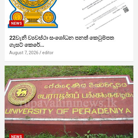
NEWS
22වැනි ව්‍යවස්ථා සංශෝධන පනත් කෙටුම්පත
ගැසට් කෙරේ…
August 7, 2026
editor
NEWS