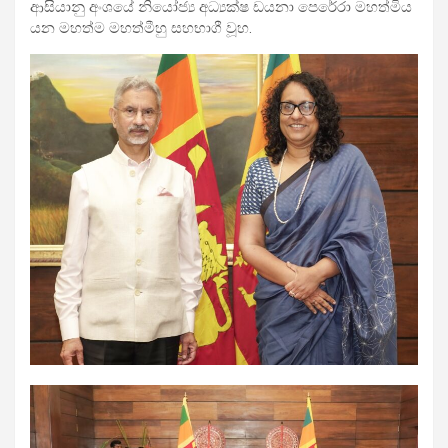
ආසියානු අංශයේ නියෝජ්‍ය අධ්‍යක්ෂ ඩයනා පෙරේරා මහත්මිය
යන මහත්ම මහත්මීහු සහභාගී වූහ.