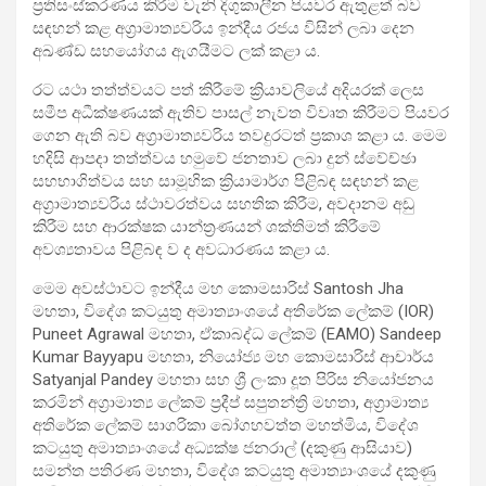
ප්‍රතිසංස්කරණය කිරීම වැනි දිගුකාලීන පියවර ඇතුළත් බව
සඳහන් කළ අග්‍රාමාත්‍යවරිය ඉන්දීය රජය විසින් ලබා දෙන
අඛණ්ඩ සහයෝගය ඇගයීමට ලක් කළා ය.
රට යථා තත්ත්වයට පත් කිරීමේ ක්‍රියාවලියේ අදියරක් ලෙස
සමීප අධීක්ෂණයක් ඇතිව පාසල් නැවත විවෘත කිරීමට පියවර
ගෙන ඇති බව අග්‍රාමාත්‍යවරිය තවදුරටත් ප්‍රකාශ කළා ය. මෙම
හදිසි ආපදා තත්ත්වය හමුවේ ජනතාව ලබා දුන් ස්වේච්ඡා
සහභාගිත්වය සහ සාමූහික ක්‍රියාමාර්ග පිළිබඳ සඳහන් කළ
අග්‍රාමාත්‍යවරිය ස්ථාවරත්වය සහතික කිරීම, අවදානම අඩු
කිරීම සහ ආරක්ෂක යාන්ත්‍රණයන් ශක්තිමත් කිරීමේ
අවශ්‍යතාවය පිළිබඳ ව ද අවධාරණය කළා ය.
මෙම අවස්ථාවට ඉන්දීය මහ කොමසාරිස් Santosh Jha
මහතා, විදේශ කටයුතු අමාත්‍යාංශයේ අතිරේක ලේකම් (IOR)
Puneet Agrawal මහතා, ඒකාබද්ධ ලේකම් (EAMO) Sandeep
Kumar Bayyapu මහතා, නියෝජ්‍ය මහ කොමසාරිස් ආචාර්ය
Satyanjal Pandey මහතා සහ ශ්‍රී ලංකා දූත පිරිස නියෝජනය
කරමින් අග්‍රාමාත්‍ය ලේකම් ප්‍රදීප් සපුතන්ත්‍රි මහතා, අග්‍රාමාත්‍ය
අතිරේක ලේකම් සාගරිකා බෝගහවත්ත මහත්මිය, විදේශ
කටයුතු අමාත්‍යාංශයේ අධ්‍යක්ෂ ජනරාල් (දකුණු ආසියාව)
සමන්ත පතිරණ මහතා, විදේශ කටයුතු අමාත්‍යාංශයේ දකුණු