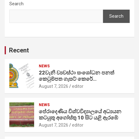
Search
Search
Recent
NEWS
22වැනි ව්‍යවස්ථා සංශෝධන පනත්
කෙටුම්පත ගැසට් කෙරේ…
August 7, 2026
editor
NEWS
පේරාදෙණිය විශ්වවිද්‍යාලයේ අධ්‍යයන
කටයුතු අගෝස්තු 10 සිට යළි ඇරඹේ
August 7, 2026
editor