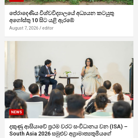
පේරාදෙණිය විශ්වවිද්‍යාලයේ අධ්‍යයන කටයුතු
අගෝස්තු 10 සිට යළි ඇරඹේ
August 7, 2026
editor
NEWS
දකුණු ආසියාවේ ප්‍රථම වරට සංවිධානය වන (ISA) –
South Asia 2026 සමුළුව අග්‍රාමාත්‍යතුමියගේ