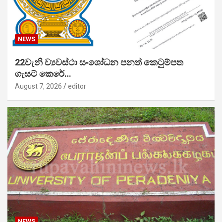
NEWS
22වැනි ව්‍යවස්ථා සංශෝධන පනත් කෙටුම්පත
ගැසට් කෙරේ…
August 7, 2026
editor
NEWS