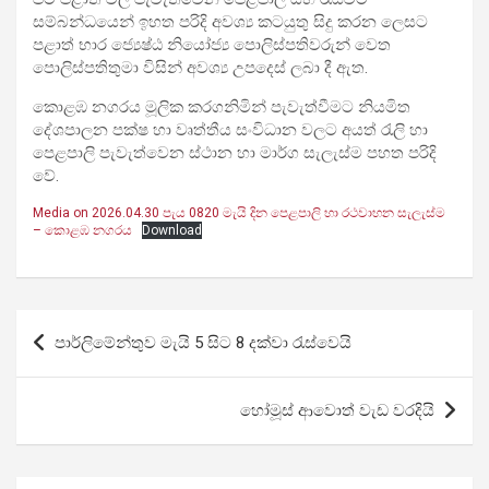
සම්බන්ධයෙන් ඉහත පරිදි අවශ්‍ය කටයුතු සිදු කරන ලෙසට
පළාත් භාර ජ්‍යෙෂ්ඨ නියෝජ්‍ය පොලිස්පතිවරුන් වෙත
පොලිස්පතිතුමා විසින් අවශ්‍ය උපදෙස් ලබා දී ඇත.
කොළඹ නගරය මූලික කරගනිමින් පැවැත්වීමට නියමිත
දේශපාලන පක්ෂ හා වෘත්තීය සංවිධාන වලට අයත් රැලි හා
පෙළපාලි පැවැත්වෙන ස්ථාන හා මාර්ග සැලැස්ම පහත පරිදි
වේ.
Media on 2026.04.30 පැය 0820 මැයි දින පෙළපාලි හා රථවාහන සැලැස්ම
– කොළඹ නගරය
Download
Post
පාර්ලිමේන්තුව මැයි 5 සිට 8 දක්වා රැස්වෙයි
navigation
හෝමූස් ආවොත් වැඩ වරදියි