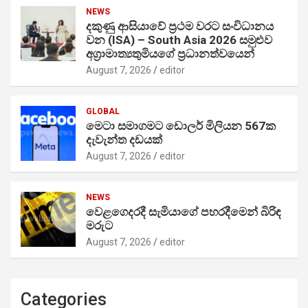
NEWS
දකුණු ආසියාවේ ප්‍රථම වරට සංවිධානය
වන (ISA) – South Asia 2026 සමුළුව
අග්‍රාමාත්‍යතුමියගේ ප්‍රධානත්වයෙන්
August 7, 2026
editor
GLOBAL
මෙටා සමාගමට ඩොලර් මිලියන 567ක
දැවැන්ත දඩයක්
August 7, 2026
editor
NEWS
වෙළගෙදරදී සැමියාගේ පහරදීමෙන් බිරිඳ
මරුට
August 7, 2026
editor
Categories