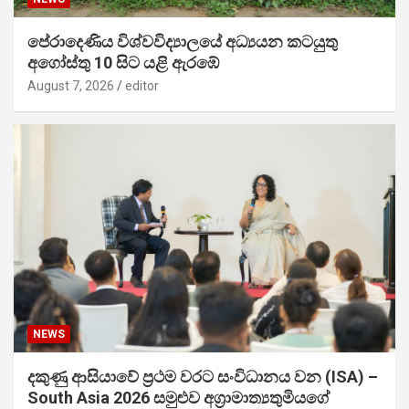
පේරාදෙණිය විශ්වවිද්‍යාලයේ අධ්‍යයන කටයුතු
අගෝස්තු 10 සිට යළි ඇරඹේ
August 7, 2026
editor
NEWS
දකුණු ආසියාවේ ප්‍රථම වරට සංවිධානය වන (ISA) –
South Asia 2026 සමුළුව අග්‍රාමාත්‍යතුමියගේ