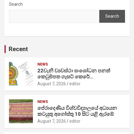
Search
Search
Recent
NEWS
22වැනි ව්‍යවස්ථා සංශෝධන පනත්
කෙටුම්පත ගැසට් කෙරේ…
August 7, 2026
editor
NEWS
පේරාදෙණිය විශ්වවිද්‍යාලයේ අධ්‍යයන
කටයුතු අගෝස්තු 10 සිට යළි ඇරඹේ
August 7, 2026
editor