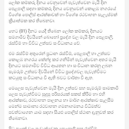
ලෝක කම්කරු දිනය වෙනුවෙන් පැවැත්වෙන මැයි දින
පෙළපාලි සඳහා කම්කරු දිනය වෙනුවෙන් කොළඹ නගරයේ
විශේෂ පොලිස් ආරක්ෂාවක් හා විශේෂ රථවාහන සැලැස්මක්
ක්‍රියාත්මක කර තිබෙනවා.
හෙට (01) දිනට යෙදී තිබෙන ලෝක කම්කරු දිනයට
සමගාමීව දිවයිනේ බොහෝ ප්‍රදේශ වල මැයි දින පෙළපාලි,
රැස්වීම් හා විවිධ උත්සව සංවිධානය වේ.
එම රැස්වීම් අතුරෙන් ප්‍රධාන රැස්වීම්, පෙළපාලි හා උත්සව
කොළඹ නගරය කේන්ද්‍ර කර ගනිමින් පැවැත්වෙන අතර මැයි
දිනයට සමගාමීව විවිධ ආයතන හා සංවිධාන කරනු ලබන
සැමරුම් උත්සව දිවයිනේ විවිධ ප්‍රදේශවල පැවැත්වීමට
කටයුතු සංවිධානය වී ඇති බවට වාර්තා වී ඇත.
මෙලෙස පැවැත්වෙන මැයි දින උත්සව සහ සැමරුම් සාමකාමී
ලෙස පැවැත්වීමට සුදුසු පරිසරයක් සකස් කිරීම හා එහි
ආරක්ෂාව, රථවාහන පාලනය හා මාර්ග ආරක්ෂාව සැලසීම
මෙන්ම සාමාන්‍ය රථවාහන ගමනාගමනය විධිමත්ව
පවත්වාගෙන යාම සඳහා සියළු පොලිස් ස්ථාන දැනුවත් කර
තිබෙනවා.
පිට පළාත් වල පැවැත්වෙන පෙළපාලි සහ රැස්වීම්