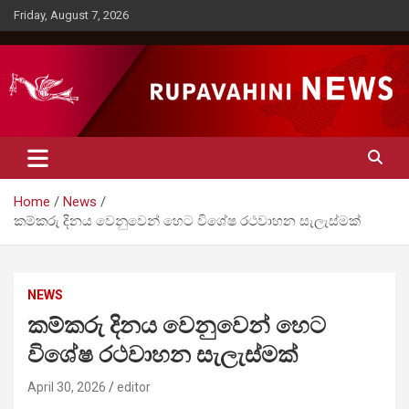
Skip
Friday, August 7, 2026
to
content
Rupavahini News
Home
News
කම්කරු දිනය වෙනුවෙන් හෙට විශේෂ රථවාහන සැලැස්මක්
NEWS
කම්කරු දිනය වෙනුවෙන් හෙට
විශේෂ රථවාහන සැලැස්මක්
April 30, 2026
editor