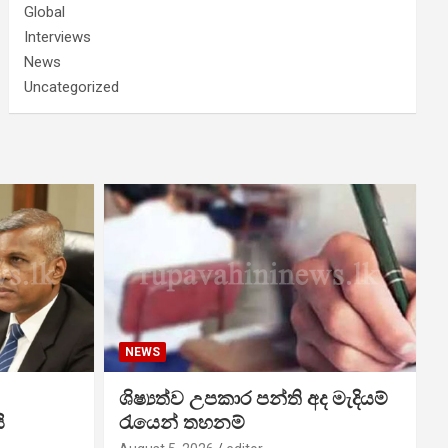
Global
Interviews
News
Uncategorized
NEWS
ශිෂ්‍යත්ව උපකාර පන්ති අද මැදියම්
ි
රැයෙන් තහනම්