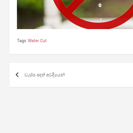
Tags:
Water Cut
Post
වැස්ස අදත් අවදියෙන්
navigation