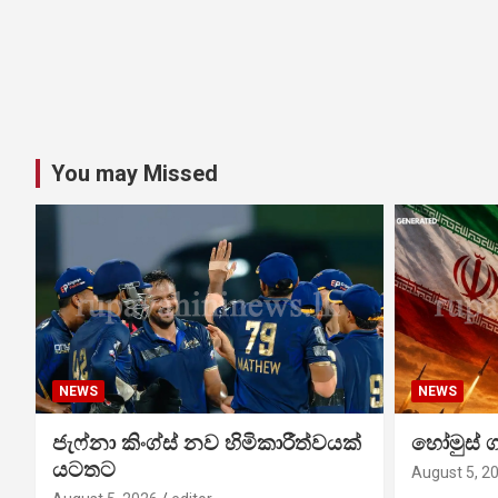
You may Missed
NEWS
NEWS
ජැෆ්නා කිංග්ස් නව හිමිකාරීත්වයක්
හෝමුස් 
යටතට
August 5, 2