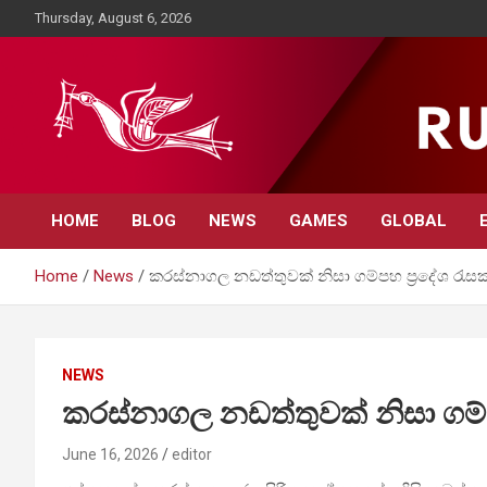
Skip
Thursday, August 6, 2026
to
content
Rupavahini News
HOME
BLOG
NEWS
GAMES
GLOBAL
Home
News
කරස්නාගල නඩත්තුවක් නිසා ගම්පහ ප්‍රදේශ රැස
NEWS
කරස්නාගල නඩත්තුවක් නිසා ගම්
June 16, 2026
editor