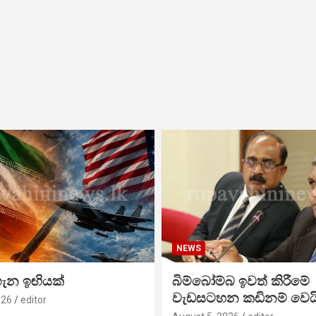
NEWS
ගැන ඉඟියක්
බිම්බෝම්බ ඉවත් කිරීමේ
වැඩසටහන කඩිනම් වෙය
026
editor