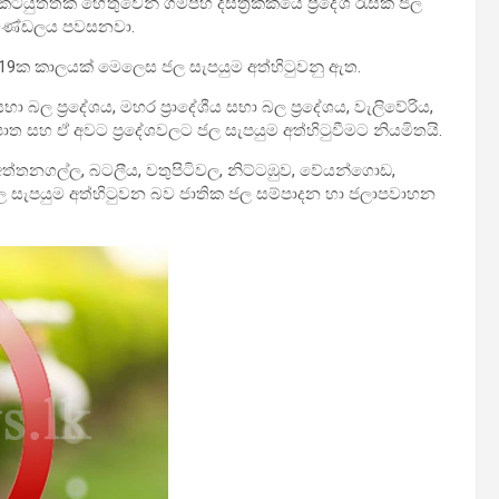
ුත්තක් හේතුවෙන් ගම්පහ දිස්ත්‍රික්කයේ ප්‍රදේශ රැසක ජල
 මණ්ඩලය පවසනවා.
ැය 19ක කාලයක් මෙලෙස ජල සැපයුම අත්හිටුවනු ඇත.
 බල ප්‍රදේශය, මහර ප්‍රාදේශීය සභා බල ප්‍රදේශය, වැලිවේරිය,
පාත සහ ඒ අවට ප්‍රදේශවලට ජල සැපයුම අත්හිටුවීමට නියමිතයි.
්තනගල්ල, බටලීය, වතුපිටිවල, නිට්ටඹුව, වේයන්ගොඩ,
ල සැපයුම අත්හිටුවන බව ජාතික ජල සම්පාදන හා ජලාපවාහන