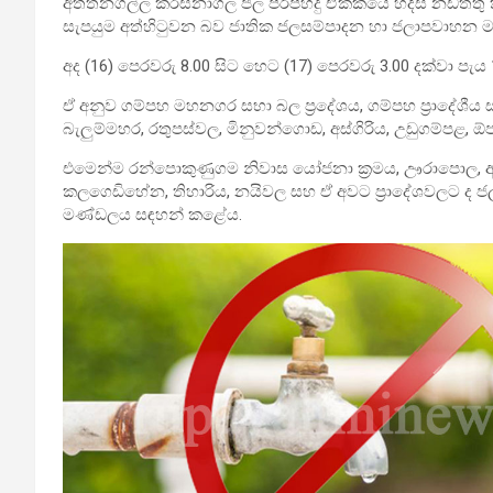
අත්තනගල්ල කරස්නාගල ජල පිරිපහදු ඒකකයේ හදිසි නඩත්තු කටය
සැපයුම අත්හිටුවන බව ජාතික ජලසම්පාදන හා ජලාපවාහන
අද (16) පෙරවරු 8.00 සිට හෙට (17) පෙරවරු 3.00 දක්වා ප
ඒ අනුව ගම්පහ මහනගර සභා බල ප්‍රදේශය, ගම්පහ ප්‍රාදේශීය සභා
බැලුම්මහර, රතුපස්වල, මිනුවන්ගොඩ, අස්ගිරිය, උඩුගම්පළ, ඕ
එමෙන්ම රන්පොකුණුගම නිවාස යෝජනා ක්‍රමය, ඌරාපොල, අත
කලගෙඩිහේන, තිහාරිය, නයිවල සහ ඒ අවට ප්‍රාදේශවලට ද ජ
මණ්ඩලය සඳහන් කළේය.