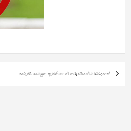
තරුණ කටයුතු ඇමතිගෙන් තරුණයන්ට ඔවදනක්