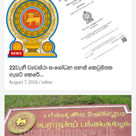
NEWS
22වැනි ව්‍යවස්ථා සංශෝධන පනත් කෙටුම්පත
ගැසට් කෙරේ…
August 7, 2026
editor