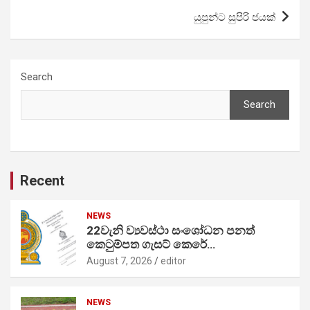
යුපුන්ට සුපිරි ජයක්
Search
Search
Recent
NEWS
22වැනි ව්‍යවස්ථා සංශෝධන පනත්
කෙටුම්පත ගැසට් කෙරේ…
August 7, 2026
editor
NEWS