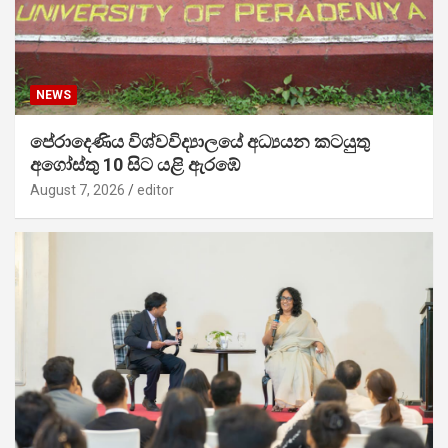
NEWS
පේරාදෙණිය විශ්වවිද්‍යාලයේ අධ්‍යයන කටයුතු
අගෝස්තු 10 සිට යළි ඇරඹේ
August 7, 2026
editor