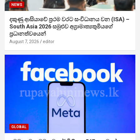
NEWS
දකුණු ආසියාවේ ප්‍රථම වරට සංවිධානය වන (ISA) –
South Asia 2026 සමුළුව අග්‍රාමාත්‍යතුමියගේ
ප්‍රධානත්වයෙන්
August 7, 2026
editor
GLOBAL