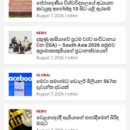
පේරාදෙණිය විශ්වවිද්‍යාලයේ අධ්‍යයන
කටයුතු අගෝස්තු 10 සිට යළි ඇරඹේ
August 7, 2026
editor
NEWS
දකුණු ආසියාවේ ප්‍රථම වරට සංවිධානය
වන (ISA) – South Asia 2026 සමුළුව
අග්‍රාමාත්‍යතුමියගේ ප්‍රධානත්වයෙන්
August 7, 2026
editor
GLOBAL
මෙටා සමාගමට ඩොලර් මිලියන 567ක
දැවැන්ත දඩයක්
August 7, 2026
editor
NEWS
වෙළගෙදරදී සැමියාගේ පහරදීමෙන් බිරිඳ
මරුට