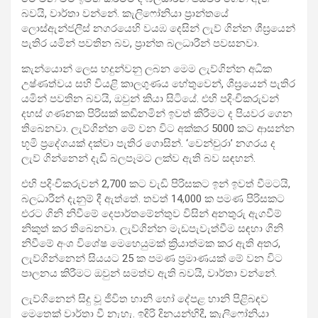
බවයි, වාර්තා වන්නේ. කැලිෆෝනියා ප්‍රාන්තයේ
ලොස්ඇන්ජලීස් නගරයෙහි වයඹ දෙසින් ලැව් ගින්න ශීඝ්‍රයෙන්
පැතිර යමින් පවතින බව, ප්‍රාන්ත බලධාරීන් පවසනවා.
කැන්යොන් ලෙස හදුන්වනු ලබන මෙම ලැව්ගින්න අධික
උෂ්ණත්වය සහි වියළි කාලගුණය හේතුවෙන්, ශීඝ්‍රයෙන් පැතිර
යමින් පවතින බවයි, ඔවුන් කියා සිටියේ. එහි පදිංචිකරුවන්
දහස් ගණනක පිරිසක් කඩිනමින් ඉවත් කිරීමට ද පියවර ගෙන
තිබෙනවා. ලැව්ගින්න මේ වන විට අක්කර 5000 කට ආසන්න
භූමි ප්‍රදේශයක් දක්වා පැතිර ගොසින්. ‘වෙන්චුරා’ නගරය ද
ලැව් ගින්නෙන් දැඩි බලපෑමට ලක්ව ඇති බව සඳහන්.
එහි පදිංචිකරුවන් 2,700 කට වැඩි පිරිසකට ඉන් ඉවත් වීමටයි,
බලධාරීන් දැනුම් දී ඇත්තේ. තවත් 14,000 ක පමණ පිරිසකට
එරට ගිනි නිවීමේ දෙපාර්තමේන්තුව විසින් අනතුරු ඇගවීම්
නිකුත් කර තිබෙනවා. ලැව්ගින්න ‍මැඩපැවැත්වීම සඳහා ගිනි
නිවීමේ අංශ විශේෂ මෙහෙයුමක් ක්‍රියාත්මක කර ඇති අතර,
ලැව්ගින්නෙන් සියයට 25 ක පමණ ප්‍රමාණයක් මේ වන විට
පාලනය කිරීමට ඔවුන් සමත්ව ඇති බවයි, වාර්තා වන්නේ.
ලැව්ගිනෙන් සිදු වූ ජීවිත හානි‍ හෝ දේපළ හානි පිළිබඳව
මෙතෙක් වාර්තා වී නැහැ. ඉදිරි දිනයන්හිදී, කැලිෆෝනියා