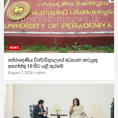
NEWS
පේරාදෙණිය විශ්වවිද්‍යාලයේ අධ්‍යයන කටයුතු
අගෝස්තු 10 සිට යළි ඇරඹේ
August 7, 2026
editor