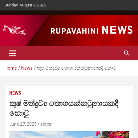
Skip
Sunday, August 9, 2026
to
content
Rupavahini News
Home
News
කුෂ් මත්ද්‍රව්‍ය තොගයක්කටුනායකදී කොටු
NEWS
කුෂ් මත්ද්‍රව්‍ය තොගයක්කටුනායකදී
කොටු
June 27, 2025
editor