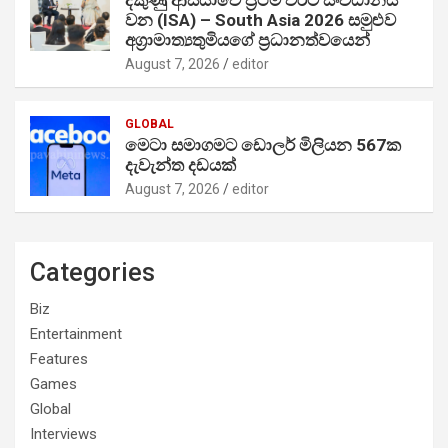
දකුණු ආසියාවේ ප්‍රථම වරට සංවිධානය
වන (ISA) – South Asia 2026 සමුළුව
අග්‍රාමාත්‍යතුමියගේ ප්‍රධානත්වයෙන්
August 7, 2026
editor
GLOBAL
මෙටා සමාගමට ඩොලර් මිලියන 567ක
දැවැන්ත දඩයක්
August 7, 2026
editor
Categories
Biz
Entertainment
Features
Games
Global
Interviews