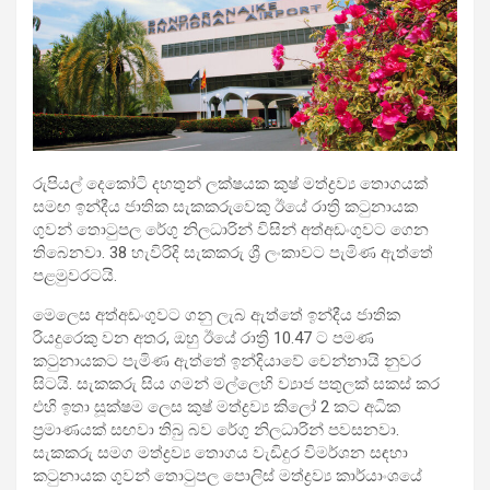
රුපියල් දෙකෝටි දහතුන් ලක්ෂයක කුෂ් මත්ද්‍රව්‍ය තොගයක්
සමඟ ඉන්දීය ජාතික සැකකරුවෙකු ඊයේ රාත්‍රි කටුනායක
ගුවන් තොටුපල රේගු නිලධාරින් විසින් අත්අඩංගුවට ගෙන
තිබෙනවා. 38 හැවිරිදි සැකකරු ශ්‍රී ලංකාවට පැමිණ ඇත්තේ
පළමුවරටයි.
මෙලෙස අත්අඩංගුවට ගනු ලැබ ඇත්තේ ඉන්දීය ජාතික
රියදුරෙකු වන අතර, ඔහු ඊයේ රාත්‍රි 10.47 ට පමණ
කටුනායකට පැමිණ ඇත්තේ ඉන්දියාවේ චෙන්නායි නුවර
සිටයි. සැකකරු සිය ගමන් මල්ලෙහි ව්‍යාජ පතුලක් සකස් කර
එහි ඉතා සූක්ෂම ලෙස කුෂ් මත්ද්‍රව්‍ය කිලෝ 2 කට අධික
ප්‍රමාණයක් සඟවා තිබු බව රේගු නිලධාරින් පවසනවා.
සැකකරු සමග මත්ද්‍රව්‍ය තොගය වැඩිදුර විමර්ශන සඳහා
කටුනායක ගුවන් තොටුපල පොලිස් මත්ද්‍රව්‍ය කාර්යාංශයේ