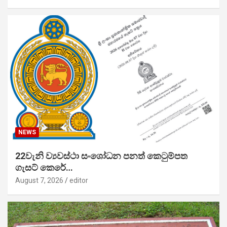
NEWS
22වැනි ව්‍යවස්ථා සංශෝධන පනත් කෙටුම්පත
ගැසට් කෙරේ…
August 7, 2026
editor