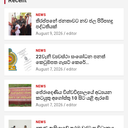
Recent
NEWS
තිරප්පනේ ජනතාවට නව ජල පිරිපහදු
පද්ධතියක්
August 9, 2026
editor
NEWS
22වැනි ව්‍යවස්ථා සංශෝධන පනත්
කෙටුම්පත ගැසට් කෙරේ…
August 7, 2026
editor
NEWS
පේරාදෙණිය විශ්වවිද්‍යාලයේ අධ්‍යයන
කටයුතු අගෝස්තු 10 සිට යළි ඇරඹේ
August 7, 2026
editor
NEWS