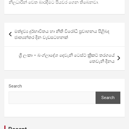
නිලධාරින් වෙත බාරදීමට පියවර ගෙන තිබෙනවා.
Post
මත්ද්‍රව්‍ය දුර්භාවිතය හා නීති විරෝධී ප‍්‍රවාහනය පිළිබද
navigation
ජාත්‍යන්තර දින වැඩසටහනක්
ශ්‍රී ලංකා – බංග්ලාදේශ දෙවැනි ටෙස්ට් ක්‍රිකට් තරගයේ
තෙවැනි දිනය
Search
Search