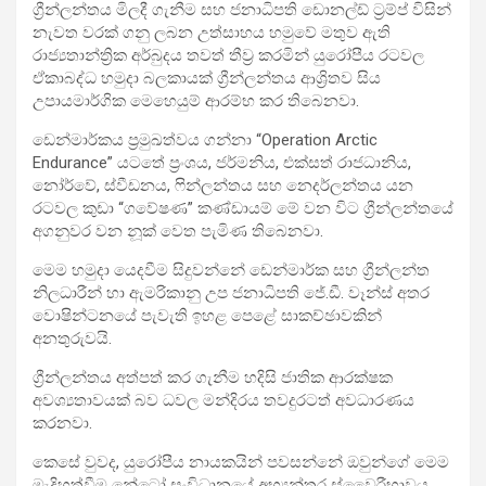
ග්‍රීන්ලන්තය මිලදී ගැනීම සහ ජනාධිපති ඩොනල්ඩ් ට්‍රම්ප් විසින්
නැවත වරක් ගනු ලබන උත්සාහය හමුවේ මතුව ඇති
රාජ්‍යතාන්ත්‍රික අර්බුදය තවත් තීව්‍ර කරමින් යුරෝපීය රටවල
ඒකාබද්ධ හමුදා බලකායක් ග්‍රීන්ලන්තය ආශ්‍රිතව සිය
උපායමාර්ගික මෙහෙයුම් ආරම්භ කර තිබෙනවා.
ඩෙන්මාර්කය ප්‍රමුඛත්වය ගන්නා “Operation Arctic
Endurance” යටතේ ප්‍රංශය, ජර්මනිය, එක්සත් රාජධානිය,
නෝර්වේ, ස්වීඩනය, ෆින්ලන්තය සහ නෙදර්ලන්තය යන
රටවල කුඩා “ගවේෂණ” කණ්ඩායම් මේ වන විට ග්‍රීන්ලන්තයේ
අගනුවර වන නූක් වෙත පැමිණ තිබෙනවා.
මෙම හමුදා යෙදවීම සිදුවන්නේ ඩෙන්මාර්ක සහ ග්‍රීන්ලන්ත
නිලධාරීන් හා ඇමරිකානු උප ජනාධිපති ජේ.ඩී. වෑන්ස් අතර
වොෂින්ටනයේ පැවැති ඉහළ පෙළේ සාකච්ඡාවකින්
අනතුරුවයි.
ග්‍රීන්ලන්තය අත්පත් කර ගැනීම හදිසි ජාතික ආරක්ෂක
අවශ්‍යතාවයක් බව ධවල මන්දිරය තවදුරටත් අවධාරණය
කරනවා.
කෙසේ වුවද, යුරෝපීය නායකයින් පවසන්නේ ඔවුන්ගේ මෙම
මැදිහත්වීම නේටෝ සංවිධානයේ අභ්‍යන්තර ස්වෛරීභාවය