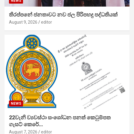
NEWS
තිරප්පනේ ජනතාවට නව ජල පිරිපහදු පද්ධතියක්
August 9, 2026
editor
NEWS
22වැනි ව්‍යවස්ථා සංශෝධන පනත් කෙටුම්පත
ගැසට් කෙරේ…
August 7, 2026
editor