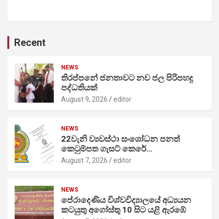
Recent
NEWS
තිරප්පනේ ජනතාවට නව ජල පිරිපහදු
පද්ධතියක්
August 9, 2026
editor
NEWS
22වැනි ව්‍යවස්ථා සංශෝධන පනත්
කෙටුම්පත ගැසට් කෙරේ…
August 7, 2026
editor
NEWS
පේරාදෙණිය විශ්වවිද්‍යාලයේ අධ්‍යයන
කටයුතු අගෝස්තු 10 සිට යළි ඇරඹේ