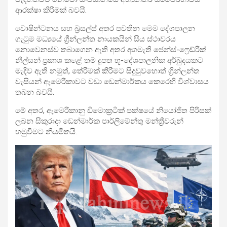
ආරක්ෂා කිරීමක් බවයි.
වොෂින්ටනය සහ බ්‍රසල්ස් අතර පවතින මෙම දේශපාලන
ගැටුම මධ්‍යයේ ග්‍රීන්ලන්ත නායකයින් සිය ස්ථාවරය
නොවෙනස්ව තබාගෙන ඇති අතර අගමැති ජෙන්ස්-ෆ්‍රෙඩ්රික්
නීල්සන් ප්‍රකාශ කළේ තම දූපත භූ-දේශපාලනික අර්බුදයකට
මැදිව ඇති නමුත්, තේරීමක් කිරීමට සිදුවුවහොත් ග්‍රීන්ලන්ත
වැසියන් ඇ‍මෙරිකාවට වඩා ඩෙන්මාර්කය කෙරෙහි විශ්වාසය
තබන බවයි.
මේ අතර, ඇමෙරිකානු ඩිමොක්‍රටික් පක්ෂයේ නියෝජිත පිරිසක්
ලබන සිකුරාදා ඩෙන්මාර්ක පාර්ලිමේන්තු මන්ත්‍රීවරුන්
හමුවීමට නියමිතයි.