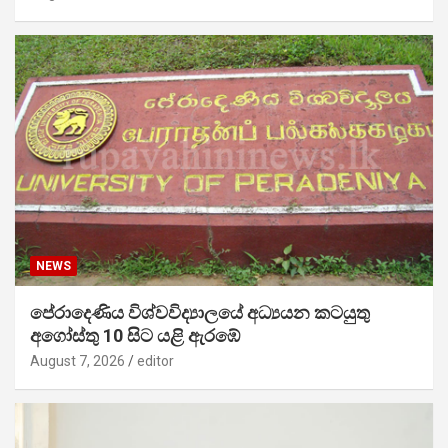
NEWS
පේරාදෙණිය විශ්වවිද්‍යාලයේ අධ්‍යයන කටයුතු
අගෝස්තු 10 සිට යළි ඇරඹේ
August 7, 2026
editor