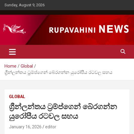
Skip
Sunday, August 9, 2026
to
content
Rupavahini News
Home
Global
ග්‍රීන්ලන්තය ට්‍රම්ප්ගෙන් බේරගන්න යුරෝපීය රටවල සහය
GLOBAL
ග්‍රීන්ලන්තය ට්‍රම්ප්ගෙන් බේරගන්න
යුරෝපීය රටවල සහය
January 16, 2026
editor