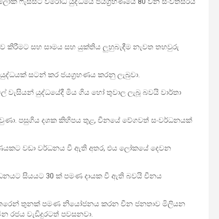
ලෝක ෆැසිස්ට් විරෝධී යුද්ධයේ ජයග්‍රහණයේ 80 වන සංවත්සරය
කිරීමට සහ සාමය සහ යුක්තිය ලුහුබැඳීම නැවත තහවුරු
ද්ධයක් සටන් කර ජයග්‍රහණය කරනු ලැබුවා.
් වැසියන් යුද්ධයේදී මිය ගිය හෝ තුවාල ලැබූ බවයි වාර්තා
 වුණා. පසුගිය දශක කිහිපය තුළ, චීනයේ වේගවත් සංවර්ධනයක්
00 ගුණයකට වඩා වර්ධනය වී ඇති අතර, එය ලෝකයේ දෙවන
්ධනයට සියයට 30 ක් පමණ දායක වී ඇති බවයි චීනය
න් හතරෙන් තුනක් පමණ නියෝජනය කරන චීන ජනතාව මිලියන
චීන රජය වැඩිදුරටත් පවසනවා.