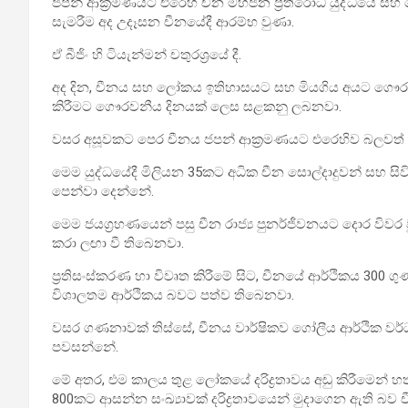
ජපන් ආක්‍රමණයට එරෙහි චීන මහජන ප්‍රතිරෝධ යුද්ධයේ සහ 
සැමරීම අද උදෑසන චීනයේදී ආරම්භ වුණා.
ඒ බීජිං හි ටියැන්මන් චතුරශ්‍රයේ දී.
අද දින, චීනය සහ ලෝකය ඉතිහාසයට සහ මියගිය අයට ගෞරව 
කිරීමට ගෞරවනීය දිනයක් ලෙස සළකනු ලබනවා.
වසර අසූවකට පෙර චීනය ජපන් ආක්‍රමණයට එරෙහිව බලවත් යු
මෙම යුද්ධයේදී මිලියන 35කට අධික චීන සොල්දාදුවන් සහ සිවිල
පෙන්වා දෙන්නේ.
මෙම ජයග්‍රහණයෙන් පසු චීන රාජ්‍ය පුනර්ජීවනයට දොර විවර
කරා ලඟා වී තිබෙනවා.
ප්‍රතිසංස්කරණ හා විවෘත කිරීමේ සිට, චීනයේ ආර්ථිකය 3
විශාලතම ආර්ථිකය බවට පත්ව තිබෙනවා.
වසර ගණනාවක් තිස්සේ, චීනය වාර්ෂිකව ගෝලීය ආර්ථික වර
පවසන්නේ.
මේ අතර, එම කාලය තුළ ලෝකයේ දරිද්‍රතාවය අඩු කිරීමෙ
800කට ආසන්න සංඛ්‍යාවක් දරිද්‍රතාවයෙන් මුදාගෙන ඇති බව 