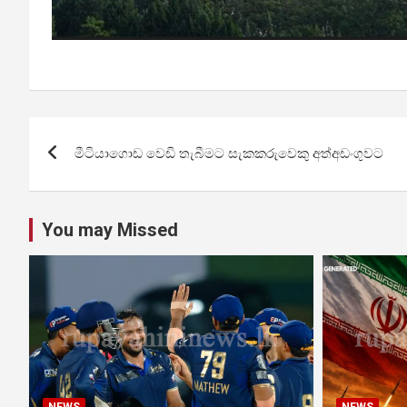
Post
මීටියාගොඩ වෙඩි තැබීමට සැකකරුවෙකු අත්අඩංගුවට
navigation
You may Missed