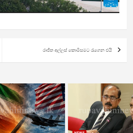
රාජිත අල්ලස් කොමිසමට රැගෙන එයි