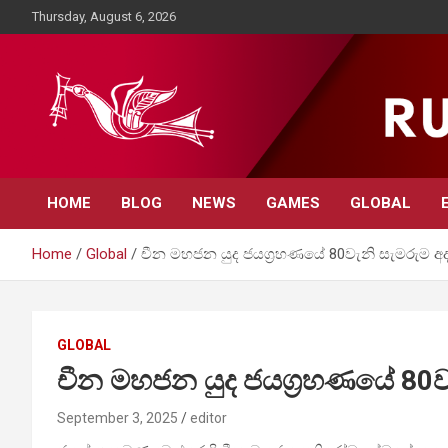
Skip
Thursday, August 6, 2026
to
content
Rupavahini News
HOME
BLOG
NEWS
GAMES
GLOBAL
Home
Global
චීන මහජන යුද ජයග්‍රහණයේ 80වැනි සැමරුම අ
GLOBAL
චීන මහජන යුද ජයග්‍රහණයේ 80ව
September 3, 2025
editor