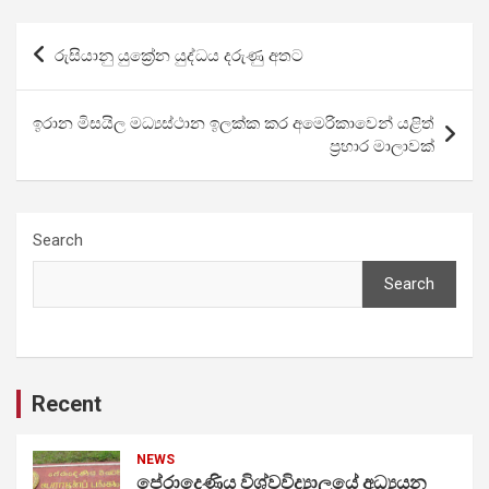
Post
රුසියානු යුක්‍රේන යුද්ධය දරුණු අතට
navigation
ඉරාන මිසයිල මධ්‍යස්ථාන ඉලක්ක කර අමෙරිකාවෙන් යළිත්
ප්‍රහාර මාලාවක්
Search
Search
Recent
NEWS
පේරාදෙණිය විශ්වවිද්‍යාලයේ අධ්‍යයන