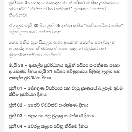
ජුනි මස 05 වනදාට යෙදෙන ජගත් පරිසර ජාතික උත්සවයට
සමගාමීව ” ජාතික පරිසර සතියක් ” ප්‍රකාශයට පත්කර
තිබෙනවා.
ඒ අනුව මැයි 30 සිට ජුනි 05 දක්වා සතිය “ජාතික පරිසර සතිය”
ලෙස ප්‍රකාශයට පත් කර ඇත.
මෙම සතිය පුරා සියලුම රාජ්‍ය ආයතන මෙන්ම පෞද්ගලික
අංශයේද සහභාගිත්වයෙන් පහත සඳහන් වැඩසටහන්
ක්‍රියාත්මක කිරීමට නියමිතයි.
මැයි 30 – ආකල්ප ප්‍රවර්ධනය තුළින් පරිසර සංරක්ෂණ සඳහා
දායකත්ව දිනය මැයි 31 පරිසර පවිත්‍රතාවය පිළිබඳ දැනුම සහ
ආකල්ප ප්‍රවර්ධන දිනය
ජුනි 01 – දේශගුණ විපර්යාස සහ වායු දුෂණයේ බලපෑම් අවම
කිරීම ප්‍රවර්ධන දිනය
ජුනි 02 – ජෛව විවිධත්ව සංරක්ෂණ දිනය
ජුනි 03 – ජලය හා ජල මුලාශ්‍ර සංරක්ෂණ දිනය
ජුනි 04 – වෙරළ කළාප පවිත්‍ර කිරීමේ දිනය