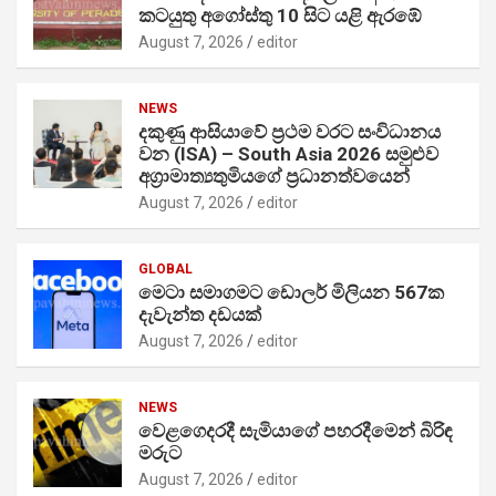
කටයුතු අගෝස්තු 10 සිට යළි ඇරඹේ
August 7, 2026
editor
NEWS
දකුණු ආසියාවේ ප්‍රථම වරට සංවිධානය
වන (ISA) – South Asia 2026 සමුළුව
අග්‍රාමාත්‍යතුමියගේ ප්‍රධානත්වයෙන්
August 7, 2026
editor
GLOBAL
මෙටා සමාගමට ඩොලර් මිලියන 567ක
දැවැන්ත දඩයක්
August 7, 2026
editor
NEWS
වෙළගෙදරදී සැමියාගේ පහරදීමෙන් බිරිඳ
මරුට
August 7, 2026
editor