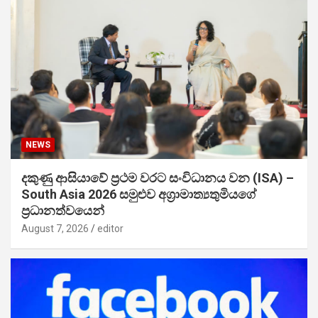
NEWS
දකුණු ආසියාවේ ප්‍රථම වරට සංවිධානය වන (ISA) –
South Asia 2026 සමුළුව අග්‍රාමාත්‍යතුමියගේ
ප්‍රධානත්වයෙන්
August 7, 2026
editor