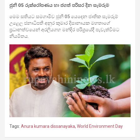
ජුනි 05 රුක්රෝපණය හා ජගත් පරිසර දින සැමරුම
මෙම සතියට සමගාමීව ජුනි 05 යෙදෙන ජාතික සැමරුම්
උළෙල ජනාධිපති අනුර කුමාර දිසානායක මහතාගේ
ප්‍රධානත්වයෙන් අරලියගහ මන්දිර පරිශ්‍රයේදී පැවැත්වීමට
නියමිතය.
Tags:
Anura kumara dissanayaka
,
World Environment Day