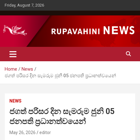
Skip
Friday, August 7, 2026
to
content
Rupavahini News
Home
News
ජගත් පරිසර දින සැමරුම ජුනි 05 ජනපති ප්‍රධානත්වයෙන්
NEWS
ජගත් පරිසර දින සැමරුම ජුනි 05
ජනපති ප්‍රධානත්වයෙන්
May 26, 2026
editor