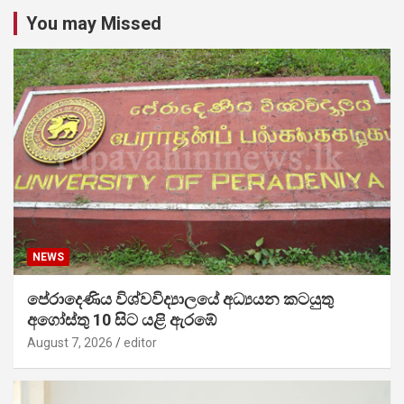
You may Missed
NEWS
පේරාදෙණිය විශ්වවිද්‍යාලයේ අධ්‍යයන කටයුතු
අගෝස්තු 10 සිට යළි ඇරඹේ
August 7, 2026
editor