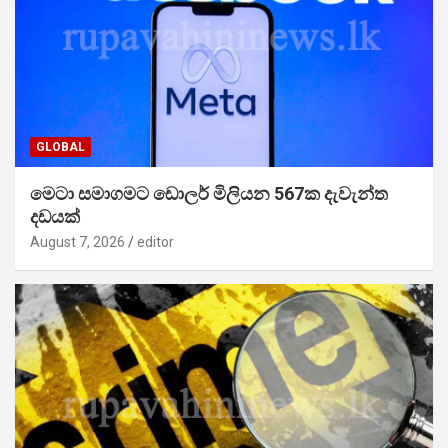
GLOBAL
මෙටා සමාගමට ඩොලර් මිලියන 567ක දැවැන්ත
දඩයක්
August 7, 2026
editor