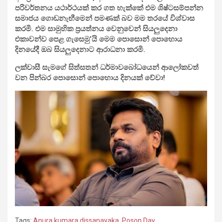
පරිවර්තනය යථාර්ථයක් කර ගත හැක්කේ එම ශිෂ්ටසම්පන්න
සමාජය ගොඩනැඟීමෙන් පමණක් බව මම තරයේ විශ්වාස
කරමි. එම සාමුහික ප්‍රයත්නය වෙනුවෙන් සියලුදෙනා
එකාවන්ව පෙළ ගැසෙමු’යි මෙම පොසොන් පොහොය
දිනයේදී ඔබ සියලුදෙනාට ආරාධනා කරමි.
ලක්වාසී සැමගේ සිත්සතන් ධර්මාවබෝධයෙන් ආලෝකවත්
වන පින්බර පොසොන් පොහොය දිනයක් වේවා!
Tags:
Anura kumara dissanayaka
,
Poson Day