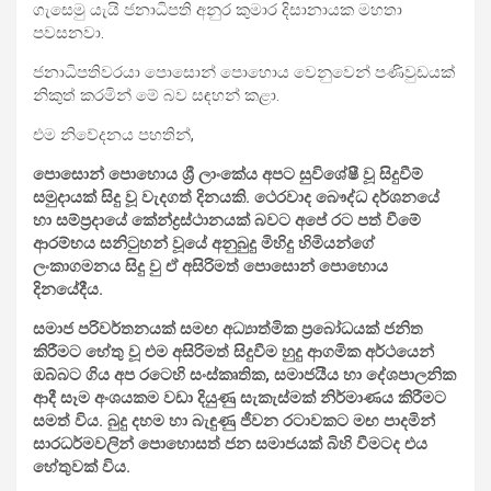
ගැසෙමු යැයි ජනාධිපති අනුර කුමාර දිසානායක මහතා
පවසනවා.
ජනාධිපතිවරයා පොසොන් පොහොය වෙනුවෙන් පණිවුඩයක්
නිකුත් කරමින් මේ බව සඳහන් කළා.
එම නිවේදනය පහතින්,
පොසොන් පොහොය ශ්‍රී ලාංකේය අප⁣ට සුවිශේෂී වූ සිදුවීම්
සමුදායක් සිදු වූ වැදගත් දිනයකි. ථෙරවාද බෞද්ධ දර්ශනයේ
හා සම්ප්‍රදායේ කේන්ද්‍රස්ථානයක් බවට අපේ රට පත් වීමේ
ආරම්භය සනිටුහන් වූයේ අනුබුදු මිහිදු හිමියන්ගේ
ලංකාගමනය සිදු වු ඒ අසිරිමත් පොසොන් පොහොය
දිනයේදීය.
සමාජ පරිවර්තනයක් සමඟ අධ්‍යාත්මික ප්‍රබෝධයක් ජනිත
කිරීමට හේතු වූ එම අසිරිමත් සිදුවීම හුදු ආගමික අර්ථයෙන්
ඔබ්බට ගිය අප රටෙහි සංස්කෘතික, සමාජයීය හා දේශපාලනික
ආදී සෑම අංශයකම වඩා දියුණු සැකැස්මක් නිර්මාණය කිරීමට
සමත් විය. බුදු දහම හා බැඳුණු ජීවන රටාවකට මඟ පාදමින්
සාරධර්මවලින් පොහොසත් ජන සමාජයක් බිහි වීමටද එය
හේතුවක් විය.