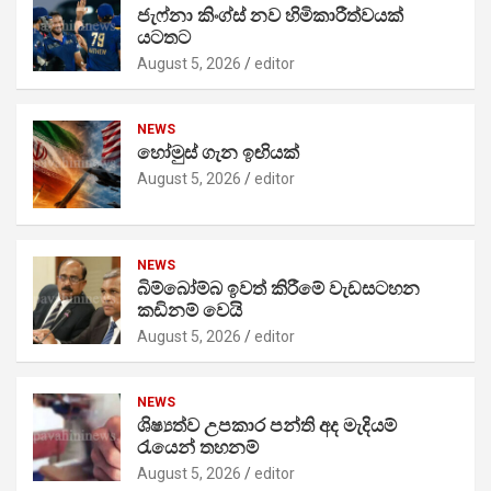
ජැෆ්නා කිංග්ස් නව හිමිකාරීත්වයක්
යටතට
August 5, 2026
editor
NEWS
හෝමුස් ගැන ඉඟියක්
August 5, 2026
editor
NEWS
බිම්බෝම්බ ඉවත් කිරීමේ වැඩසටහන
කඩිනම් වෙයි
August 5, 2026
editor
NEWS
ශිෂ්‍යත්ව උපකාර පන්ති අද මැදියම්
රැයෙන් තහනම්
August 5, 2026
editor