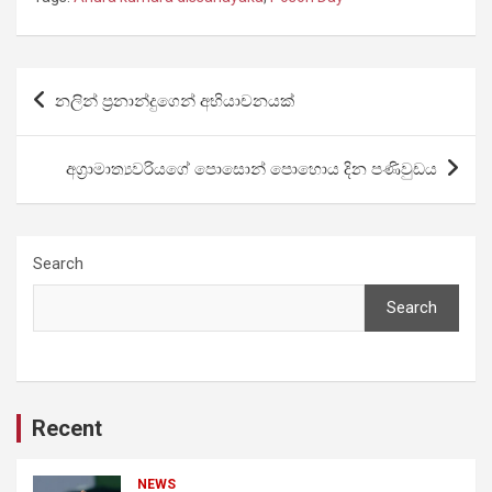
Post
නලින් ප්‍රනාන්දුගෙන් අභියාචනයක්
navigation
අග්‍රාමාත්‍යවරියගේ පොසොන් පොහොය දින පණිවුඩය
Search
Search
Recent
NEWS