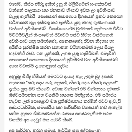
එසේම, තිස්ස නිරිඳු අතින් දුනු හී ගිලිහීමෙන් සංකේතවත්
වන්නේ පාලකයා සහ ජනතාව හිංසාව ඉවත ලා අවිහිංසාව
වැළඳ ගැනීමයි. පොසොන් පොහොය දිනයෙන් ප්‍රකට කෙරෙන
වටිනාකම් තුළ ඉස්මතු කර දැක්විය යුතු මහඟු ගුණාංගයක්
වන්නේ අවිහිංසාවයි. විශේෂයෙන්ම මුළුමහත් ලෝකයම විවිධ
මට්ටම්වලින් හිංසාවෙන් පීඩාවට පත්ව සිටින වත්මනෙහි
අවිහිංසාව යනු තමන්ගේද, අනෙකාගේද ජීවන නිදහස හා
අයිතිය සුරක්ෂිත කරන සනාතන වටිනාකමක් ලෙස සියලු
හදවත්හි රඳවා ගත යුත්තකි; උගත යුතු හැසිරීමකි. එබැවින්
පොසොන් පොහොය දිනයෙන් මූර්තිමත් වන අවිහිංසාවෙහි
අගය වඩාත්ම දැනෙනුයේ අදටය.
අනුබුදු මිහිදු හිමියන් මෙරටට දායාද කළ උතුම් බුදු දහමේ
තැනෙක “සරු දෙය සරු ලෙසත්, නිසරු දෙය නිසරු ලෙසත්”
දැකිය යුතු බව කියවේ. අවශ්‍ය වන්නේ එම චින්තනය දරාගත්
ශිෂ්ටසම්පන්න සහ වගකීම් සහගත මිනිසුන්ය. එම සමාජය
නැවත ලක් පොළොව මත ප්‍රතිෂ්ඨාපනය කරමින් රටට ඇවැසි
ආචාරධාර්මික, සමාජයීය සහ පාරිසරික වශයෙන් නව ආකල්ප
සහිත නූතන ශිෂ්ටසම්පන්න රාජ්‍යය ගොඩනැඟීමේ පරම
වගකීම අප දෙවුර මත පැටවී තිබේ.
අප ප්‍රාර්ථනා කරන සමාජ, ආර්ථික සහ දේශපාලන