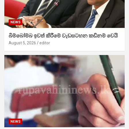
NEWS
බිම්බෝම්බ ඉවත් කිරීමේ වැඩසටහන කඩිනම් වෙයි
August 5, 2026
editor
NEWS