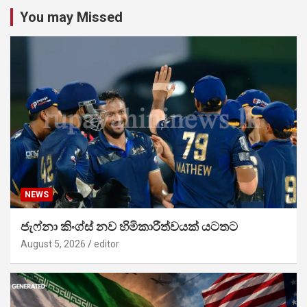
You may Missed
NEWS
ජැෆ්නා කිංග්ස් නව හිමිකාරීත්වයක් යටතට
August 5, 2026
editor