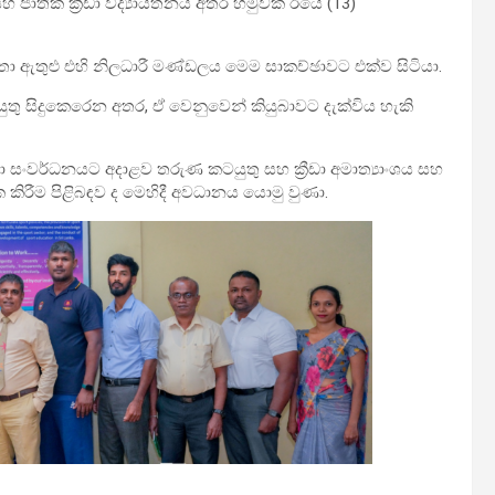
හ ජාතික ක්‍රීඩා විද්‍යායතනය අතර හමුවක් ඊයේ (13)
 මහතා ඇතුළු එහි නිලධාරී මණ්ඩලය මෙම සාකච්ඡාවට එක්ව සිටියා.
ක කටයුතු සිදුකෙරෙන අතර, ඒ වෙනුවෙන් කියුබාවට දැක්විය හැකි
ා සංවර්ධනයට අදාළව තරුණ කටයුතු සහ ක්‍රීඩා අමාත්‍යාංශය සහ
මක කිරීම පිළිබඳව ද මෙහිදී අවධානය යොමු වුණා.