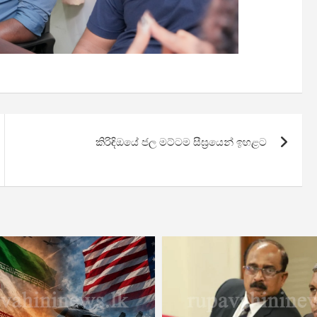
කිරිඳිඔයේ ජල මට්ටම සීඝ්‍රයෙන් ඉහළට