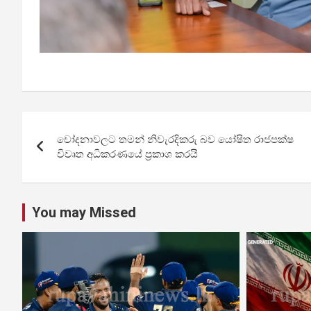
Post
චෝදනාවලට තමන් නිවැරදිකරු බව යෝෂිත රාජපක්ෂ
navigation
විවෘත අධිකරණයේ ප්‍රකාශ කරයි
You may Missed