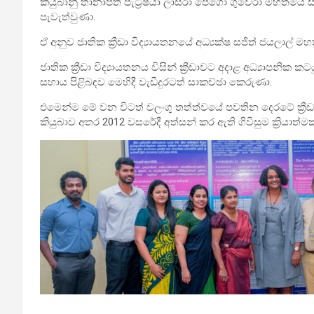
කියුබානු තානාපති පැට්‍රීෂියා ලාසරා පෙගො ගුවේරා මහත්මිය ස
පැවැත්වුණා.
ඒ අනුව ජාතික ක්‍රීඩා විද්‍යායතනයේ අධ්‍යක්ෂ සජිත් ජයලාල්
ජාතික ක්‍රීඩා විද්‍යායතනය විසින් ක්‍රීඩාවට අදාළ අධ්‍යාපනි
සහාය පිළිබඳව මෙහිදී වැඩිදුරටත් සාකච්ඡා කෙරුණා.
එමෙන්ම මේ වන විටත් වලංගු තත්ත්වයේ පවතින දෙරටේ ක්‍රීඩ
කියුබාව අතර 2012 වසරේදී අත්සන් කර ඇති ගිවිසුම ක්‍රියාත්