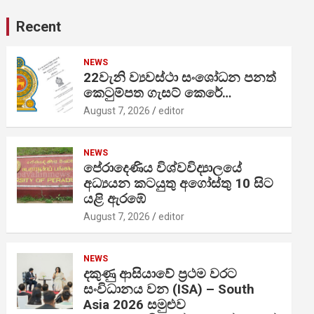
Recent
NEWS
22වැනි ව්‍යවස්ථා සංශෝධන පනත්
කෙටුම්පත ගැසට් කෙරේ…
August 7, 2026
editor
NEWS
පේරාදෙණිය විශ්වවිද්‍යාලයේ
අධ්‍යයන කටයුතු අගෝස්තු 10 සිට
යළි ඇරඹේ
August 7, 2026
editor
NEWS
දකුණු ආසියාවේ ප්‍රථම වරට
සංවිධානය වන (ISA) – South
Asia 2026 සමුළුව