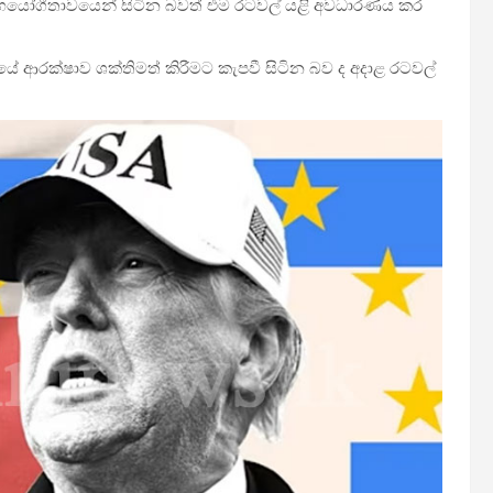
 සහයෝගීතාවයෙන් සිටින බවත් එම රටවල් යළි අවධාරණය කර
ආරක්ෂාව ශක්තිමත් කිරීමට කැපවී සිටින බව ද අදාළ රටවල්