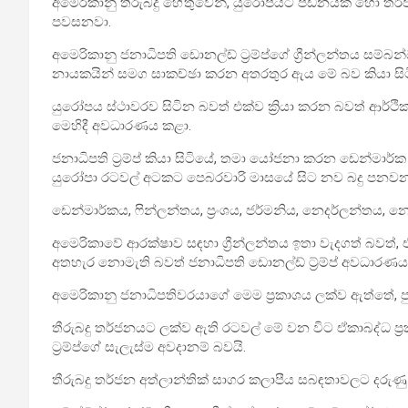
අමෙරිකානු තීරුබදු හේතුවෙන්, යුරෝපයට පීඩනයක් හෝ තර්ජ
පවසනවා.
අමෙරිකානු ජනාධිපති ඩොනල්ඩ් ට්‍රම්ප්ගේ ග්‍රීන්ලන්තය සම්බන
නායකයින් සමග සාකච්ඡා කරන අතරතුර ඇය මේ බව කියා සිට
යුරෝපය ස්ථාවරව සිටින බවත් එක්ව ක්‍රියා කරන බවත් ආර්ථි
මෙහිදී අවධාරණය කළා.
ජනාධිපති ට්‍රම්ප් කියා සිටියේ, තමා යෝජනා කරන ඩෙන්මාර්ක 
යුරෝපා රටවල් අටකට පෙබරවාරි මාසයේ සිට නව බදු පනවන
ඩෙන්මාර්කය, ෆින්ලන්තය, ප්‍රංශය, ජර්මනිය, නෙදර්ලන්තය, 
අමෙරිකාවේ ආරක්ෂාව සඳහා ග්‍රීන්ලන්තය ඉතා වැදගත් බවත
අතහැර නොමැති බවත් ජනාධිපති ඩොනල්ඩ් ට්‍ර්ම්ප් අවධාරණ
අමෙරිකානු ජනාධිපතිවරයාගේ මෙම ප්‍රකාශය ලක්ව ඇත්තේ, ප
තීරුබදු තර්ජනයට ලක්ව ඇති රටවල් මේ වන විට ඒකාබද්ධ ප්‍
ට්‍රම්ප්ගේ සැලැස්ම අවදානම් බවයි.
තීරුබදු තර්ජන අත්ලාන්තික් සාගර කලාපීය සබඳතාවලට දරු