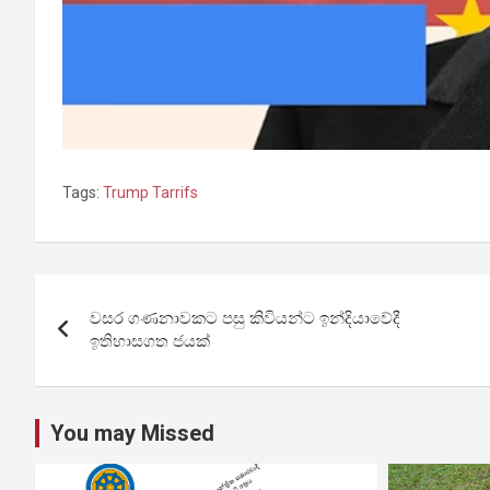
Tags:
Trump Tarrifs
Post
වසර ගණනාවකට පසු කිවියන්ට ඉන්දියාවේදී
navigation
ඉතිහාසගත ජයක්
You may Missed