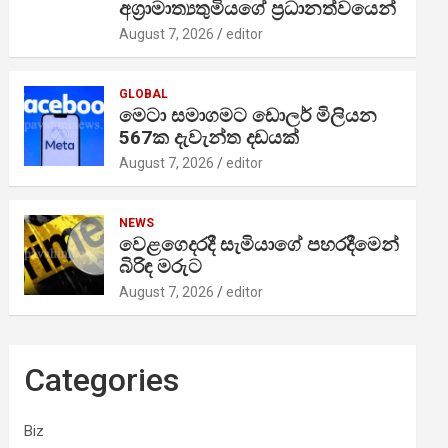
අග්‍රාමාත්‍යතුමියගේ ප්‍රධානත්වයෙන්
August 7, 2026
editor
GLOBAL
මෙටා සමාගමට ඩොලර් මිලියන
567ක දැවැන්ත දඩයක්
August 7, 2026
editor
NEWS
වෙළගෙදරදී සැමියාගේ පහරදීමෙන්
බිරිඳ මරුට
August 7, 2026
editor
Categories
Biz