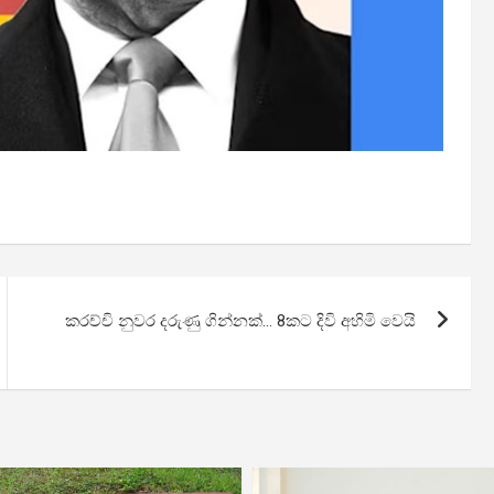
කරච්චි නුවර දරුණු ගින්නක්… 8කට දිවි අහිමි වෙයි