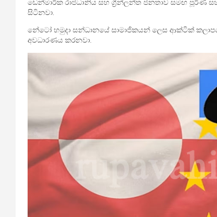
ඩෙන්මාර්ක රාජධානිය සහ ග්‍රීන්ලන්ත ජනතාව සමඟ පූර්ණ
සිටිනවා.
නේටෝ හමුදා සන්ධානයේ සාමාජිකයන් ලෙස ආක්ටික් කලාපයේ 
අවධාරණය කරනවා.