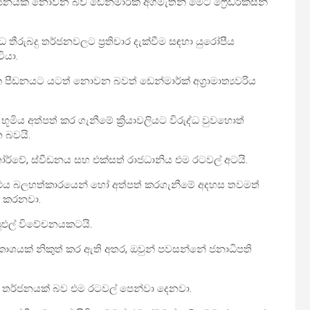
නයක් නොවන බව ඩෙන්මාර්ක් අගමැතිනි මෙට් ෆ්‍රෙඩ්රික්සන්
්ධ තීරුබදු තර්ජනවලට ප්‍රතිචාර දැක්වීම සඳහා යුරෝපීය
ියා.
ක පීඩනයට යටත් නොවන බවත් ඩෙන්මාර්ක් අග්‍රාමාත්‍යවරිය
භූමිය අත්පත් කර ගැනීමේ ක්‍රියාවලියට විරුද්ධ වුවහොත්
 බවයි.
නෝර්වේ, ස්වීඩනය සහ එක්සත් රාජධානිය එම රටවල් අටයි.
්, එය බලහත්කාරයෙන් හෝ අත්පත් කරගැනීමේ අදහස තවමත්
ය කරනවා.
ුළුල් විවේචනයකටයි.
රකාශයක් නිකුත් කර ඇති අතර, ඔවුන් පවසන්නේ ජනාධිපති
ණු තර්ජනයක් බව එම රටවල් පෙන්වා දෙනවා.